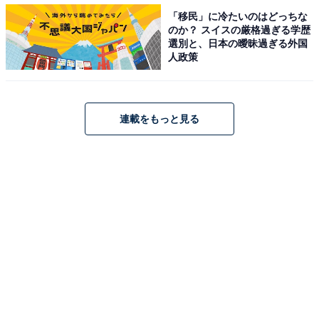
して、実質的に手数料を減らしてみてはいかがでしょ
「移民」に冷たいのはどっちな
のか？ スイスの厳格過ぎる学歴
う。
選別と、日本の曖昧過ぎる外国
人政策
【おすすめ記事】
・
連載をもっと見る
セブンで買える「メルカリ入門キット」 フリマアプリの
専門家でも「なるほど」と思ったことは？
・
メルカリの世代別購入カテゴリランキング！ すべての世
代でランクインしたのは「巣ごもり需要」の…
・
スキマ時間に「メルカリ」でポイントゲット！ 「メルワ
ーク」の試験提供開始
・
メルカリに「メルカリShops」が登場！ これまでの出品