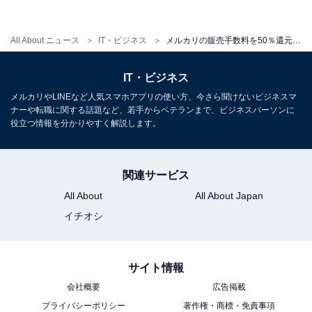
と何が違う？
・
All About ニュース
IT・ビジネス
メルカリの販売手数料を50％還元！ お得な「メルカリメガフェス」2月28日まで開催
メルカリの使い方を徹底解説！ 始め方を出品／購入別に
分かりやすく紹介
IT・ビジネス
メルカリやLINEなど人気スマホアプリの使い方、今さら聞けないビジネスマ
ナーや転職に関する話題など、若手からベテランまで、ビジネスパーソンに
役立つ情報を分かりやすく解説します。
【関連リンク】
・
メルカリ（メルカリメガフェス）
関連サービス
All About
All About Japan
イチオシ
サイト情報
会社概要
広告掲載
プライバシーポリシー
著作権・商標・免責事項