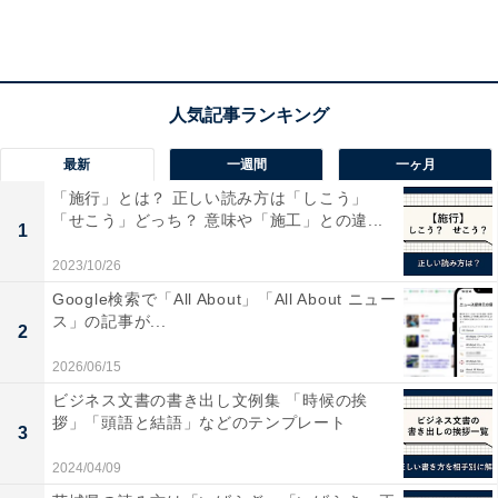
最新
一週間
一ヶ月
「施行」とは？ 正しい読み方は「しこう」
「せこう」どっち？ 意味や「施工」との違...
1
2023/10/26
まずはエントリー。筆者はすでに参加済み（画像はメルカリのアプリより）
Google検索で「All About」「All About ニュー
対象となるのは、キャンペーン期間中に新たに出品して
ス」の記事が...
2
売れた商品。「売れた」というのは購入手続きが行われ
2026/06/15
て「支払い待ち」もしくは「発送待ち」以降の状態であ
ビジネス文書の書き出し文例集 「時候の挨
ることを示します。キャンペーン期間の前に出品した商
拶」「頭語と結語」などのテンプレート
3
品は対象外です。
2024/04/09