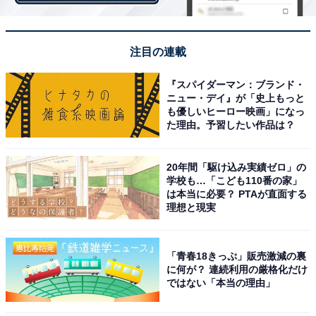
ポイント付与についての注意事項
注目の連載
キャンペーンでは販売手数料50％相当がポイントで戻っ
『スパイダーマン：ブランド・
てきますが、「販売手数料」は商品代金の10％相当で、
ニュー・デイ』が「史上もっと
も優しいヒーロー映画」になっ
送料は差し引かれません。
た理由。予習したい作品は？
また注意したいのは、付与されるポイントは500ポイン
20年間「駆け込み実績ゼロ」の
学校も…「こども110番の家」
トが上限ということ。売れば売っただけ販売手数料の
は本当に必要？ PTAが直面する
50％相当のポイントが付与されるわけではありません。
理想と現実
付与時の端数は切り捨てになります。付与されたポイン
トの有効期限は、2022年4月30日まで。
「青春18きっぷ」販売激減の裏
に何が？ 連続利用の厳格化だけ
ではない「本当の理由」
メルカリの出品者にとって販売手数料はネックになる部
分ですよね。2月28日までのメルカリメガフェスを活用