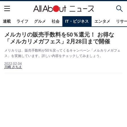
連載
ライフ
グルメ
社会
IT・ビジネス
エンタメ
リサ
メルカリの販売手数料を50％還元！ お得な
「メルカリメガフェス」2月28日まで開催
メリカリは、販売手数料が50％戻ってくるキャンペーン「メルカリメガフェ
ス」を実施しています。詳しい内容をチェックしてみましょう。
2022.02.04
川崎 さちえ