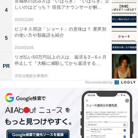
茨城県の読み方は「いばらぎ」「いばらき」正
出品した商品の情報を編集したり、公開停止中から出品
しいのはどっち？ 現役アナウンサーが解...
4
中に変更したり、ポイント付与前に取引キャンセルとな
2023/11/06
った商品も対象外。さらに配送料クーポンを使った場合
ビジネス用語「ショート」の意味は？ 業界別
も対象外なので、注意が必要です。
の使い方や類義語も紹介
5
2024/03/26
リボ払い50万円以上の人は、返済を3～6ヶ月
停止して『大幅に減額してから返済する...
PR
渋谷法務総合事務所
Recommended by