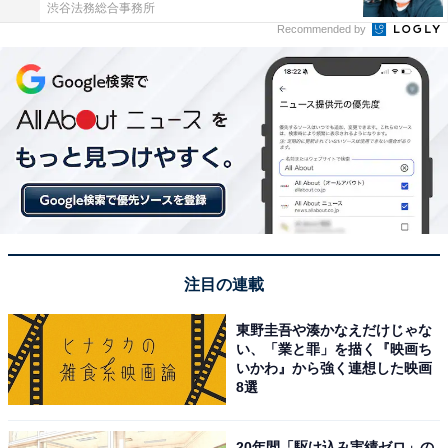
渋谷法務総合事務所
Recommended by
注目の連載
東野圭吾や湊かなえだけじゃな
い、「業と罪」を描く『映画ち
いかわ』から強く連想した映画
8選
20年間「駆け込み実績ゼロ」の