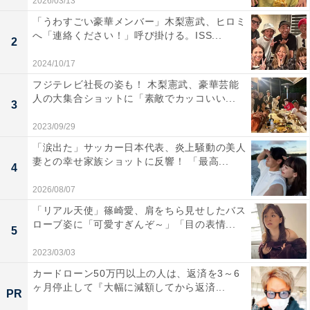
2026/03/13
「うわすごい豪華メンバー」木梨憲武、ヒロミ
へ「連絡ください！」呼び掛ける。ISS...
2
2024/10/17
フジテレビ社長の姿も！ 木梨憲武、豪華芸能
人の大集合ショットに「素敵でカッコいい...
3
2023/09/29
「涙出た」サッカー日本代表、炎上騒動の美人
妻との幸せ家族ショットに反響！ 「最高...
4
2026/08/07
「リアル天使」篠崎愛、肩をちら見せしたバス
ローブ姿に「可愛すぎんぞ～」「目の表情...
5
2023/03/03
カードローン50万円以上の人は、返済を3～6
ヶ月停止して『大幅に減額してから返済...
PR