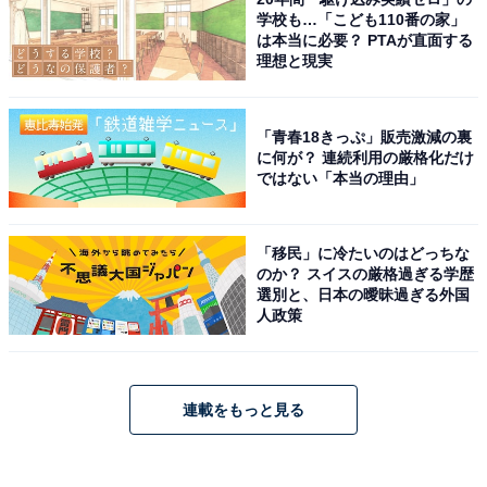
学校も…「こども110番の家」
は本当に必要？ PTAが直面する
理想と現実
「青春18きっぷ」販売激減の裏
に何が？ 連続利用の厳格化だけ
ではない「本当の理由」
「移民」に冷たいのはどっちな
のか？ スイスの厳格過ぎる学歴
選別と、日本の曖昧過ぎる外国
人政策
連載をもっと見る