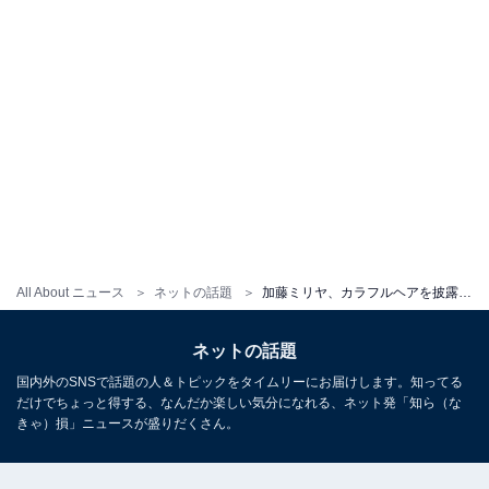
All About ニュース
ネットの話題
加藤ミリヤ、カラフルヘアを披露！ 「うわーーー可愛いいい！！！！！」「なんでも似合うとかすごすぎる」
ネットの話題
国内外のSNSで話題の人＆トピックをタイムリーにお届けします。知ってる
だけでちょっと得する、なんだか楽しい気分になれる、ネット発「知ら（な
きゃ）損」ニュースが盛りだくさん。