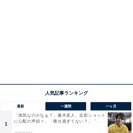
最新
一週間
一ヶ月
「病気なのかなぁ？」藤木直人、近影ショット
に心配の声続々。「痩せ過ぎてない？」「...
1