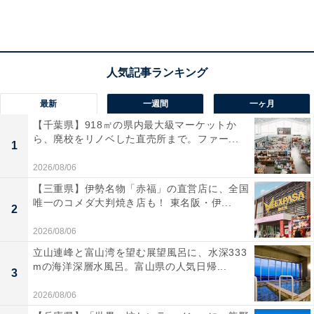
＞Amazonのページで見る
最新
一週間
一ヶ月
【千葉県】918㎡の県内最大級マーケットか
ら、廃校をリノベした直売所まで。ファー...
1
2026/08/06
【三重県】伊勢名物「赤福」の直営店に、全国
唯一のコメダ大判焼き店も！ 東名阪・伊...
2
2026/08/06
立山連峰と富山湾を望む展望風呂に、水深333
mの海洋深層水風呂。富山県の人気日帰...
3
2026/08/06