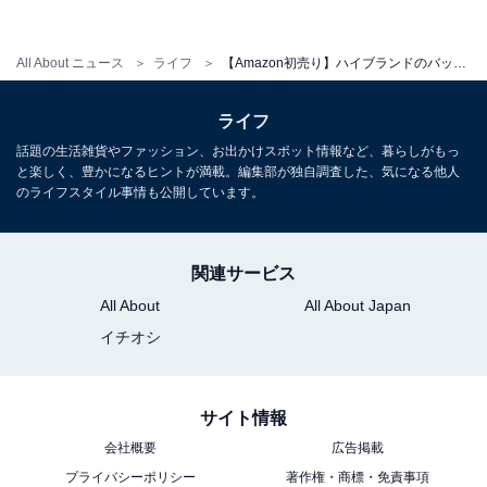
All About ニュース
ライフ
【Amazon初売り】ハイブランドのバッグや財布の福袋4選！マークジェイコブスやマルニなど
ライフ
話題の生活雑貨やファッション、お出かけスポット情報など、暮らしがもっ
と楽しく、豊かになるヒントが満載。編集部が独自調査した、気になる他人
のライフスタイル事情も公開しています。
MARC JACOBS（マークジェイコブス）バッグ3点セット（出典：
関連サービス
Amazon）
All About
All About Japan
イチオシ
＞Amazonのページで見る
サイト情報
会社概要
広告掲載
プライバシーポリシー
著作権・商標・免責事項