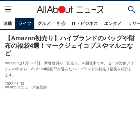
連載
ライフ
グルメ
社会
IT・ビジネス
エンタメ
リサ
【Amazon初売り】ハイブランドのバッグや財
布の福袋4選！マークジェイコブスやマルニな
ど
Amazonは1月3～6日、新春恒例の「初売り」を開催中です。セール対象アイ
テムの中から、All About編集部が選んだハイブランドの初売り福袋を紹介し
ます。
2022.01.03
All About ニュース編集部