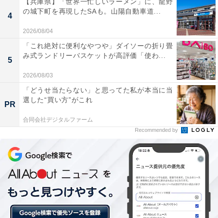
【兵庫県】「世界一忙しいラーメン」に、龍野
の城下町を再現したSAも。山陽自動車道...
【5万円】Marni（マルニ）バッグ・財布2点セッ
4
ト
2026/08/04
「これ絶対に便利なやつや」ダイソーの折り畳
み式ランドリーバスケットが高評価「使わ...
5
2026/08/03
「どうせ当たらない」と思ってた私が本当に当
選した“買い方”がこれ
PR
合同会社デジタルファーム
Recommended by