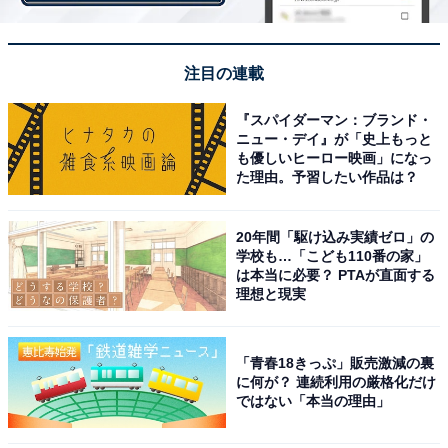
注目の連載
『スパイダーマン：ブランド・
ニュー・デイ』が「史上もっと
も優しいヒーロー映画」になっ
た理由。予習したい作品は？
Marni（マルニ）バッグ・財布2点セット（出典：Amazon）
20年間「駆け込み実績ゼロ」の
学校も…「こども110番の家」
＞Amazonのページで見る
は本当に必要？ PTAが直面する
理想と現実
「青春18きっぷ」販売激減の裏
に何が？ 連続利用の厳格化だけ
ではない「本当の理由」