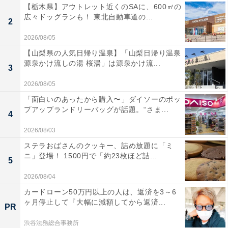
【栃木県】アウトレット近くのSAに、600㎡の
広々ドッグランも！ 東北自動車道の...
2
2026/08/05
【山梨県の人気日帰り温泉】「山梨日帰り温泉
源泉かけ流しの湯 桜湯」は源泉かけ流...
3
2026/08/05
「面白いのあったから購入〜」ダイソーのポッ
プアップランドリーバッグが話題。“さま...
4
2026/08/03
ステラおばさんのクッキー、詰め放題に「ミ
ニ」登場！ 1500円で「約23枚ほど詰...
5
2026/08/04
カードローン50万円以上の人は、返済を3～6
ヶ月停止して『大幅に減額してから返済...
PR
渋谷法務総合事務所