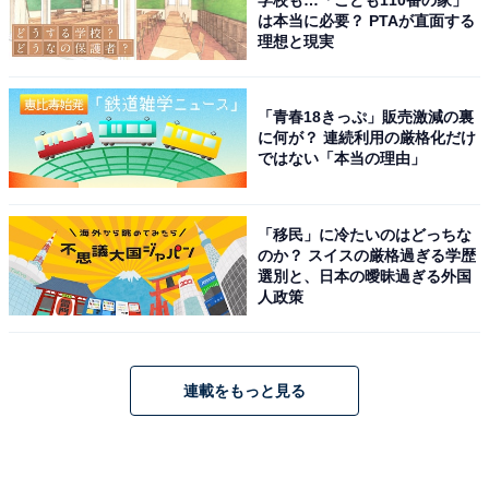
は本当に必要？ PTAが直面する
理想と現実
「青春18きっぷ」販売激減の裏
に何が？ 連続利用の厳格化だけ
ではない「本当の理由」
「移民」に冷たいのはどっちな
のか？ スイスの厳格過ぎる学歴
選別と、日本の曖昧過ぎる外国
人政策
連載をもっと見る