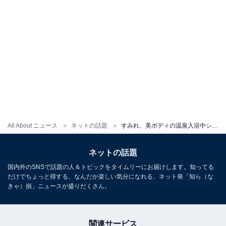
All About ニュース
ネットの話題
すみれ、美ボディの温泉入浴中ショットを公開「気持ち良さそう」「見惚れちゃいます」
ネットの話題
国内外のSNSで話題の人＆トピックをタイムリーにお届けします。知ってる
だけでちょっと得する、なんだか楽しい気分になれる、ネット発「知ら（な
きゃ）損」ニュースが盛りだくさん。
関連サービス