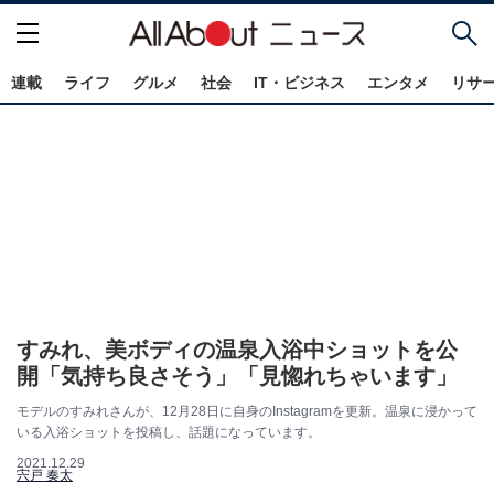
連載
ライフ
グルメ
社会
IT・ビジネス
エンタメ
リサ
すみれ、美ボディの温泉入浴中ショットを公
開「気持ち良さそう」「見惚れちゃいます」
モデルのすみれさんが、12月28日に自身のInstagramを更新。温泉に浸かって
いる入浴ショットを投稿し、話題になっています。
2021.12.29
宍戸 奏太