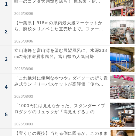
唯一のコメダ大判焼き店も！ 東名阪・伊...
1
2026/08/06
【千葉県】918㎡の県内最大級マーケットか
ら、廃校をリノベした直売所まで。ファー...
2
2026/08/06
立山連峰と富山湾を望む展望風呂に、水深333
mの海洋深層水風呂。富山県の人気日帰...
3
2026/08/06
「これ絶対に便利なやつや」ダイソーの折り畳
み式ランドリーバスケットが高評価「使わ...
4
2026/08/03
「1000円には見えなかった」スタンダードプ
ロダクツのリュックが「高見えする」の...
5
2026/08/03
【宝くじの裏技】当たる側に回るか、このまま