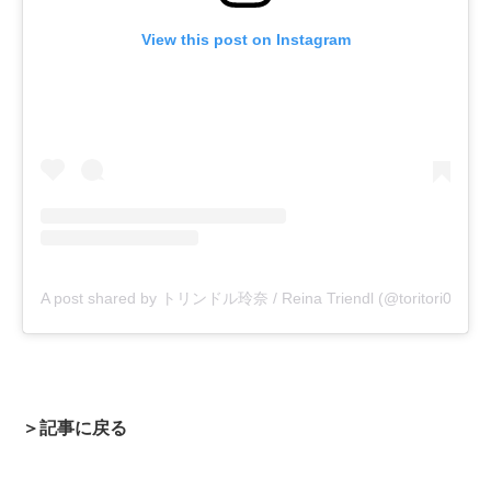
View this post on Instagram
A post shared by トリンドル玲奈 / Reina Triendl (@toritori0123)
＞記事に戻る