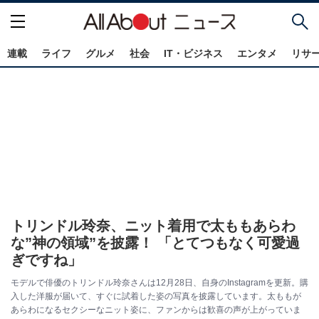
連載
ライフ
グルメ
社会
IT・ビジネス
エンタメ
リサ
トリンドル玲奈、ニット着用で太ももあらわ
な”神の領域”を披露！ 「とてつもなく可愛過
ぎですね」
モデルで俳優のトリンドル玲奈さんは12月28日、自身のInstagramを更新。購
入した洋服が届いて、すぐに試着した姿の写真を披露しています。太ももが
あらわになるセクシーなニット姿に、ファンからは歓喜の声が上がっていま