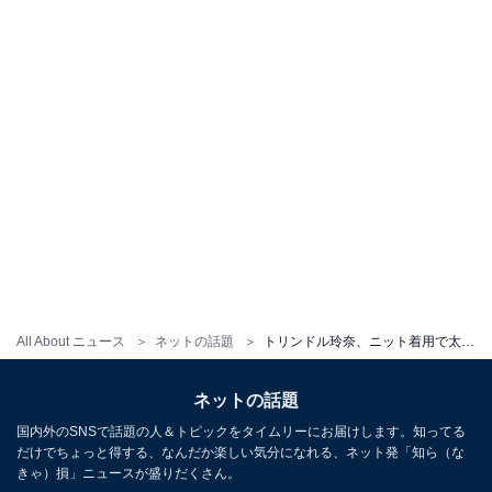
All About ニュース
ネットの話題
トリンドル玲奈、ニット着用で太ももあらわな”神の領域”を披露！ 「とてつもなく可愛過ぎですね」
ネットの話題
国内外のSNSで話題の人＆トピックをタイムリーにお届けします。知ってる
だけでちょっと得する、なんだか楽しい気分になれる、ネット発「知ら（な
きゃ）損」ニュースが盛りだくさん。