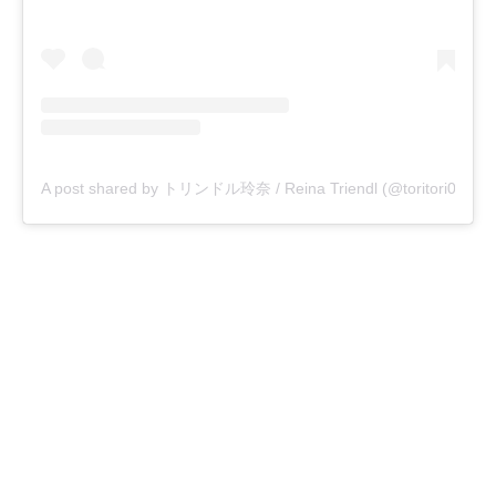
A post shared by トリンドル玲奈 / Reina Triendl (@toritori0123)