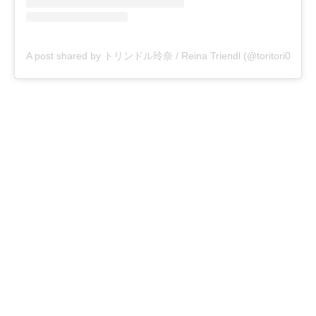
A post shared by トリンドル玲奈 / Reina Triendl (@toritori0123)