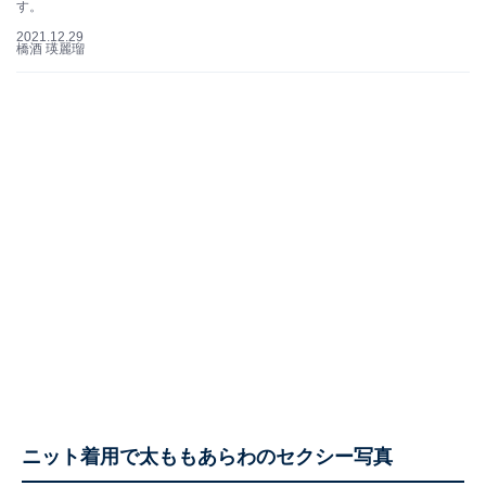
す。
2021.12.29
橋酒 瑛麗瑠
ニット着用で太ももあらわのセクシー写真