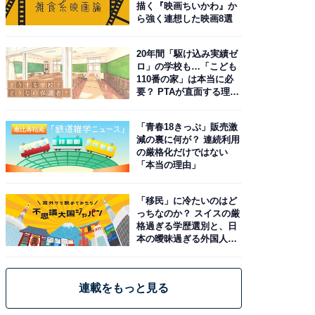
描く『映画ちいかわ』か
ら強く連想した映画8選
20年間「駆け込み実績ゼ
ロ」の学校も…「こども
110番の家」は本当に必
要？ PTAが直面する理想
と現実
「青春18きっぷ」販売激
減の裏に何が？ 連続利用
の厳格化だけではない
「本当の理由」
「移民」に冷たいのはど
っちなのか？ スイスの厳
格過ぎる学歴選別と、日
本の曖昧過ぎる外国人政
策
連載をもっと見る