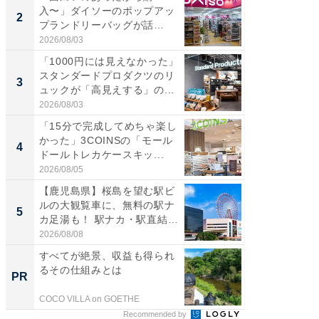
入〜」ダイソーのポップアッ
の直営
2
2
プランドリーバッグが話
ダ大判焼
題。“さま...
伊...
2026/08/03
2026/08/0
「1000円には見えなかった」
【千葉県
スタンダードプロダクツのリ
級マー
3
3
ュックが「高見えする」の...
ノベし
ー...
2026/08/03
2026/08/0
「15分で完成してめちゃ楽し
「100
かった」3COINSの「モール
スタン
4
4
ドールトレカケースキッ...
ュックが
2026/08/05
2026/08/0
【鹿児島県】桜島を望む駅ビ
立山連
ルの大観覧車に、無料の駅ナ
風呂に、
5
5
カ足湯も！ 駅ナカ・駅直結
層水風
ス...
帰...
2026/08/08
2026/08/0
すべてが絶景、収益も得られ
すべて
るその仕組みとは
るその
PR
PR
COCO VILLA on GOETHE
COCO VIL
Recommended by