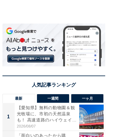
最新
一週間
一ヶ月
【愛知県】無料の動物園＆観
【兵庫
光牧場に、市初の天然温泉
ーメン
1
1
も！ 高速道路のハイウェイオ
再現した
ア...
道...
2026/08/07
2026/08/0
「面白いのあったから購
【三重