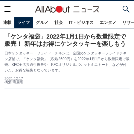
連載
ライフ
グルメ
社会
IT・ビジネス
エンタメ
リサ
「ケンタ福袋」2022年1月1日から数量限定で
販売！ 新年はお得にケンタッキーを楽しもう
日本ケンタッキー・フライド・チキンは、全国のケンタッキーフライドチキ
ン店舗で、「ケンタ福袋」（税込2500円）を2022年1月1日から数量限定で販
売。KFC全店共通引換券や「KFCオリジナルポケットミニトート」などが付
いた、お得な福袋となっています。
2021.12.17
橋酒 瑛麗瑠