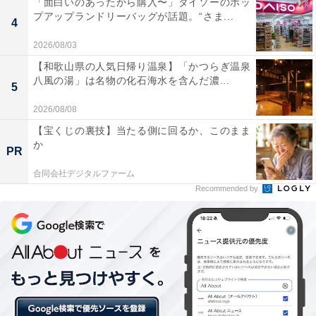
「面白いのあったから購入〜」ダイソーのポッ
プアップランドリーバッグが話題。“さま...
4
2026/08/03
※一部店舗では発売日が異なります。販売しない店舗も
【和歌山県の人気日帰り温泉】「かつらぎ温泉
あります
八風の湯」は名物の化石海水を含んだ濃...
5
2026/08/08
【宝くじの裏技】当たる側に回るか、このまま
【おすすめ記事】
か
・
PR
禁断の「揚げ物×揚げ物」バーガー！ ケンタッキーが強
合同会社デジタルファーム
Recommended by
烈に食欲を刺激する新バーガーを数量限定発売
・
ガストの人気メニュー4品が税込399円！ 年末限定の「サ
ンキューフェア」を開催
・
ロッテリアが「コウペンちゃん」とのコラボ福袋を販
売！ 12月27日から数量限定