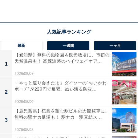
「KFCオリジナルポケットミニトート」
最新
一週間
一ヶ月
「KFCオリジナルポケットミニトート」は、普段のちょ
【愛知県】無料の動物園＆観光牧場に、市初の
っとした外出に便利なサイズになっています。大きな2
天然温泉も！ 高速道路のハイウェイオア...
1
つのポケットがさらに利便性を高めており、自立もする
2026/08/07
ため収納BOXとしても使用できます。デザインにはケン
「やっと巡り会えたよ」ダイソーの“ちいかわ
タッキーカラーである赤色と白色があしらわれ、カーネ
ポーチ”が220円で反響。ぬい活＆防災...
ルロゴがワンポイントに。サイズは幅26cm×奥行11cm×
2
高さ14cm程度で、素材はポリエステルです。
2026/08/06
【鹿児島県】桜島を望む駅ビルの大観覧車に、
無料の駅ナカ足湯も！ 駅ナカ・駅直結ス...
毎年完売してしまうほど人気の「ケンタ福袋」。数量限
3
定のため、確実にゲットしたい人は販売初日からお店へ
2026/08/08
足を運ぶことをおすすめします。