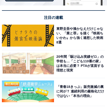
・
フレッシュネスバーガーから“ソースに直付け”して食べ
注目の連載
るハンバーガーが販売中！
東野圭吾や湊かなえだけじゃな
い、「業と罪」を描く『映画ち
【関連リンク】
いかわ』から強く連想した映画
プレスリリース
8選
20年間「駆け込み実績ゼロ」の
学校も…「こども110番の家」
は本当に必要？ PTAが直面する
理想と現実
「青春18きっぷ」販売激減の裏
に何が？ 連続利用の厳格化だけ
ではない「本当の理由」