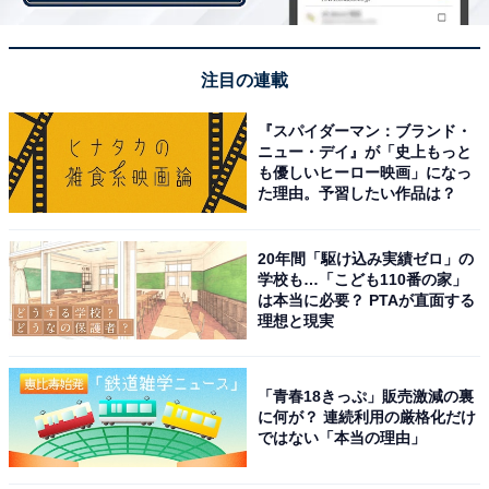
「集英社」、2位「講談社」、1位は？
・
注目の連載
2023年卒調査「理系の就職人気企業」ランキング！ 3位
「アサヒ飲料」、2位「旭化成」、1位は？
『スパイダーマン：ブランド・
・
ニュー・デイ』が「史上もっと
も優しいヒーロー映画」になっ
新卒入社社員の満足度が高い企業ランキング！ 2位は
た理由。予習したい作品は？
「GEヘルスケア・ジャパン」、1位は？
・
20年間「駆け込み実績ゼロ」の
上場企業2459社の「平均年間給与」ランキング！ 3位
学校も…「こども110番の家」
「伊藤忠商事」、2位「三菱商事」、1位は？
は本当に必要？ PTAが直面する
理想と現実
【関連リンク】
・
プレスリリース
「青春18きっぷ」販売激減の裏
に何が？ 連続利用の厳格化だけ
ではない「本当の理由」