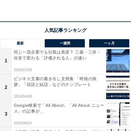
クイン。女性部門では1社にとどまったことから、男性
人気が高いことが分かります。
最新
一週間
一ヶ月
同じ一流企業でも社風は真逆？ 三菱・三井・
住友で変わる「評価される人」の違い
1
2026/07/28
ビジネス文書の書き出し文例集 「時候の挨
拶」「頭語と結語」などのテンプレート
2
2024/04/09
Google検索で「All About」「All About ニュー
ス」の記事が...
3
2026/06/15
第1位：伊藤忠商事（商社）