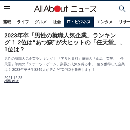
連載
ライフ
グルメ
社会
IT・ビジネス
エンタメ
リサ
2023年卒「男性の就職人気企業」ランキン
グ！ 2位は“あつ森”が大ヒットの「任天堂」、
1位は？
男性の就職人気企業ランキング！ 「アサヒ飲料」筆頭の「食品」業界、「任
天堂」筆頭の「スポーツ・ゲーム」業界が人気を得る中、1位を獲得した企業
は？ 2023年卒学生8249人が選んだTOP30を発表します！
2021.12.28
福島 ゆき