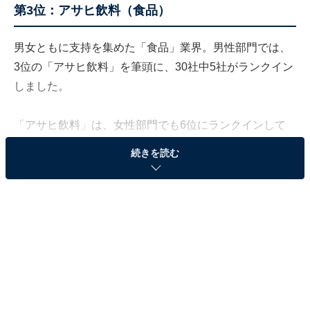
第3位：アサヒ飲料（食品）
男女ともに支持を集めた「食品」業界。男性部門では、
3位の「アサヒ飲料」を筆頭に、30社中5社がランクイン
しました。
「アサヒ飲料」は、女性部門でも6位にランクインして
います。以前から、多くの学生が就職を希望する「食
続きを読む
品」業界ですが、コロナ禍で自宅で食事をする機会が増
えたこともあり、さらに人気が底堅くなっていると考え
られます。