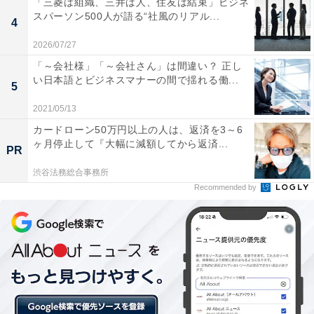
「三菱は組織、三井は人、住友は結束」ビジネ
スパーソン500人が語る“社風のリアル...
4
近年、常に就職人気企業の上位に挙げられる、総合商社
2026/07/27
の「伊藤忠商事」。
「～会社様」「～会社さん」は間違い？ 正し
い日本語とビジネスマナーの間で揺れる働...
5
今回の調査では、三菱商事、住友商事などの5大商社の
2021/05/13
中でも最も人気が高く、男性部門ランキング30位以内で
カードローン50万円以上の人は、返済を3～6
唯一の商社となりました。
ヶ月停止して『大幅に減額してから返済...
PR
渋谷法務総合事務所
Recommended by
＞30位までの全ランキング結果を見る
【おすすめ記事】
・
2023年卒調査「文系の就職人気企業」ランキング！ 3位