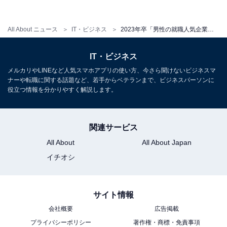
All About ニュース
IT・ビジネス
2023年卒「男性の就職人気企業」ランキング！ 2位は“あつ森”が大ヒットの「任天堂」、1位は？
IT・ビジネス
メルカリやLINEなど人気スマホアプリの使い方、今さら聞けないビジネスマ
ナーや転職に関する話題など、若手からベテランまで、ビジネスパーソンに
役立つ情報を分かりやすく解説します。
関連サービス
All About
All About Japan
イチオシ
サイト情報
会社概要
広告掲載
プライバシーポリシー
著作権・商標・免責事項