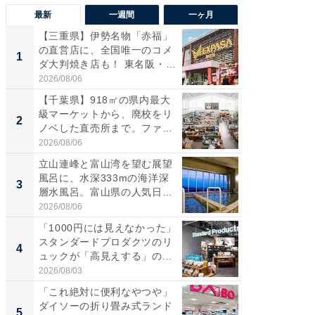
最新
一週間
一ヶ月
【三重県】伊勢名物「赤福」
【兵庫
の直営店に、全国唯一のコメ
ーメン
1
1
ダ大判焼き店も！ 東名阪・
再現した
伊...
道...
2026/08/06
2026/08/0
【千葉県】918㎡の県内最大
【三重
級マーケットから、廃校をリ
の直営
2
2
ノベした直売所まで。ファ
ダ大判焼
ー...
伊...
2026/08/06
2026/08/0
立山連峰と富山湾を望む展望
【千葉県
風呂に、水深333mの海洋深
級マー
3
3
層水風呂。富山県の人気日
ノベし
帰...
ー...
2026/08/06
2026/08/0
「1000円には見えなかった」
立山連
スタンダードプロダクツのリ
風呂に、
4
4
ュックが「高見えする」の...
層水風
帰...
2026/08/03
2026/08/0
「これ絶対に便利なやつや」
「これ
ダイソーの折り畳み式ランド
ダイソ
5
5