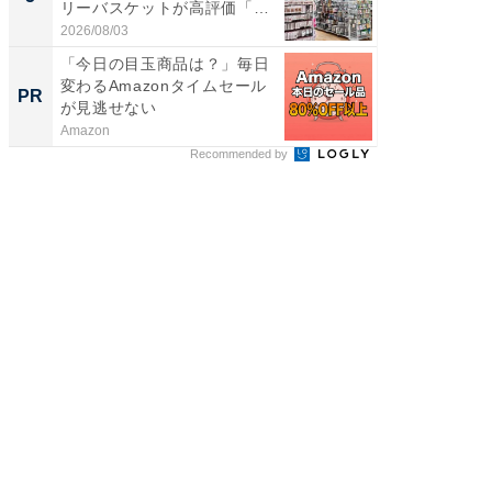
リーバスケットが高評価「使
リーバ
わ...
わ...
2026/08/03
2026/08/0
「今日の目玉商品は？」毎日
【西野
変わるAmazonタイムセール
を追求
PR
PR
が見逃せない
は
Amazon
FINCHI o
Recommended by