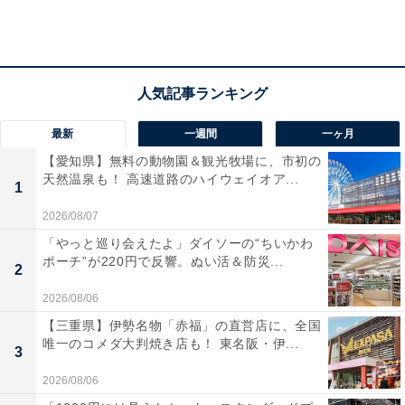
さらに、「なぜ強くなることに執着したのか、なぜ仲間
とつるまないことを選んだのか、敵ながら想うところが
あったから（20代男性）」「幻海とのエピソードが泣け
る（20代男性）」などのほか、「お酒が飲めなくてオレ
ンジジュースくださいと言ったり、言動に可愛いところ
最新
一週間
一ヶ月
がある（20代女性）」など、ごつい見た目とは裏腹に、
【愛知県】無料の動物園＆観光牧場に、市初の
たまに見せるかわいい部分が憎めない、とのコメントも
天然温泉も！ 高速道路のハイウェイオア...
1
目立ちました。
2026/08/07
「やっと巡り会えたよ」ダイソーの“ちいかわ
ポーチ”が220円で反響。ぬい活＆防災...
2
2026/08/06
【三重県】伊勢名物「赤福」の直営店に、全国
唯一のコメダ大判焼き店も！ 東名阪・伊...
3
2026/08/06