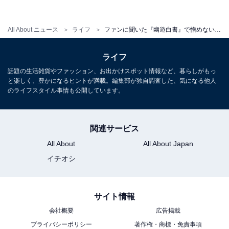
【おすすめ記事】
・
All About ニュース
ライフ
ファンに聞いた『幽遊白書』で憎めない敵キャラクター3選！ 「愛くるしくて敵と思えない」
【2023年にNetflixで実写化決定】ファンに聞いた『幽遊
白書』で好きなキャラクター3選！
ライフ
・
話題の生活雑貨やファッション、お出かけスポット情報など、暮らしがもっ
と楽しく、豊かになるヒントが満載。編集部が独自調査した、気になる他人
『幽遊白書』の実写化で「浦飯幽助」を演じてほしい俳
のライフスタイル事情も公開しています。
優3選！ 「他にいないくらいイメージのまんま」
・
『幽遊白書』の実写化で「蔵馬」を演じてほしい俳優3
関連サービス
選！ 「ただただ美形」とファンに評されたのは？
All About
All About Japan
・
イチオシ
『幽遊白書』の実写化で「飛影」を演じてほしい俳優3
選！ 「割と2.5次元寄り」な人気俳優とは？
サイト情報
・
会社概要
広告掲載
『幽遊白書』の実写化で「幻海」を演じてほしい俳優3
プライバシーポリシー
著作権・商標・免責事項
選！ 「師範感がすごい」人気俳優とは？