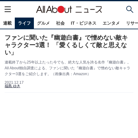
連載
ライフ
グルメ
社会
IT・ビジネス
エンタメ
リサ
ファンに聞いた『幽遊白書』で憎めない敵キ
ャラクター3選！ 「愛くるしくて敵と思えな
い」
連載終了から25年以上たった今でも、絶大な人気を誇る名作『幽遊白書』。
All About独自調査による、ファンに聞いた『幽遊白書』で憎めない敵キャラ
クター3選をご紹介します。（画像出典：Amazon）
2021.12.17
福島 ゆき