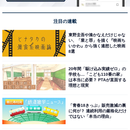
性）」など、多くの同情の声も寄せられました。
注目の連載
東野圭吾や湊かなえだけじゃな
い、「業と罪」を描く『映画ち
いかわ』から強く連想した映画
8選
20年間「駆け込み実績ゼロ」の
学校も…「こども110番の家」
は本当に必要？ PTAが直面する
理想と現実
「青春18きっぷ」販売激減の裏
に何が？ 連続利用の厳格化だけ
ではない「本当の理由」
3：陣