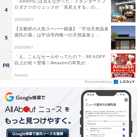
「1000円には見えなかった」スタンダードプ
ロダクツのリュックが「高見えする」の...
4
2026/08/03
【京都府の人気スーパー銭湯】「宇治天然温泉
源氏の湯」は宇治市内唯一の天然温泉と...
5
2026/08/07
2：戸愚呂兄
「え、こんなセールやってたの？」80％OFF
以上が続々登場！Amazonの本気が...
PR
「肩に乗ってるのが滑稽で面白い（30代未回答）」「肩
に乗ってる姿がなんかかわいく感じる（30代女性）」な
Amazon
Recommended by
ど、ごつい戸愚呂弟の肩に乗っている姿が強烈な印象の
戸愚呂兄。
さらに、「強い弟に対しての劣等感とか苦悩があったと
思うから（30代男性）」「純粋で不器用な人が、不運が
続くと、こうなるかもと、考えさせてくれる（50代男
性）」「弟に瞬殺されたところが哀れすぎる（30代男