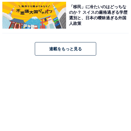
「移民」に冷たいのはどっちな
「キャラが愛くるしく、敵だと思えない（30代男性）」
のか？ スイスの厳格過ぎる学歴
「明るく憎めない笑顔のキャラクター（30代男性）」な
選別と、日本の曖昧過ぎる外国
人政策
どの声が寄せられた、甘い顔立ちと「攻撃しようとすっ
とはな～」など東北訛り（なまり）のしゃべり方が愛嬌
（あいきょう）のある、陣。
連載をもっと見る
回答者からは、「とても明るくて、性格もよくて敵とい
う感じが全くしないので好きです（40代女性）」「敵キ
ャラなのに明るくて犬っぽい陽キャラで八重歯が可愛
い。好きです（30代女性）」「昔からキャラデザインと
天真爛漫さが好き（30代男性）」など、男女問わず高い
人気を集めました。
※回答者のコメントは原文ママです