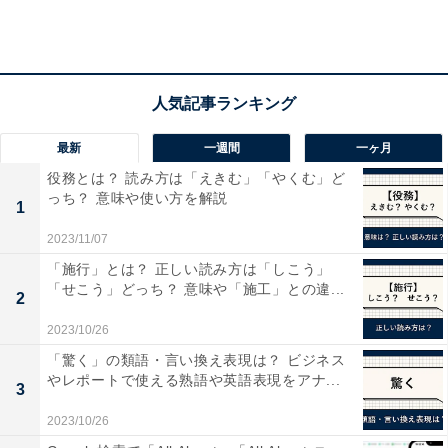
せ、引用リツイートにタレントの星野源さんと新垣結衣
さんの結婚報道などがランクインしていました。
最新
一週間
一ヶ月
【おすすめ記事】
・
2020年、最もツイートされた絵文字は「ぴえん」
役務とは？ 読み方は「えきむ」「やくむ」ど
っち？ 意味や使い方を解説
・
1
大人が使っていたら「イタイ」と感じる流行語！ 「ちゅ
2023/11/07
きちゅき」「はにゃ？」を抑えた1位は？
「施行」とは？ 正しい読み方は「しこう」
「せこう」どっち？ 意味や「施工」との違...
・
2
「Twitter Pro」機能とは？ 一部ユーザーに開放され話題
2023/10/26
に
「驚く」の類語・言い換え表現は？ ビジネス
・
やレポートで使える熟語や英語表現をアナ...
3
Twitter、有料版「Twitter Blue」を米国とニュージーラン
2023/10/26
ドでも開始！ 「Nuzzel」の機能も