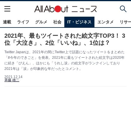
連載
ライフ
グルメ
社会
IT・ビジネス
エンタメ
リサ
2021年、最もツイートされた絵文字TOP3！ 3
位「大泣き」、2位「いいね」、1位は？
Twitter Japanは、2021年の間にTwitter上で話題になったツイートをまとめた
「#今年のできごと」を発表。2021年に最もツイートされた絵文字は2020年
に続き「ぴえん」、ほかにも「うれし涙」の絵文字がランクインしており
2021年は「涙」が印象的な年だったとコメント。
2021.12.14
斉藤 雄二