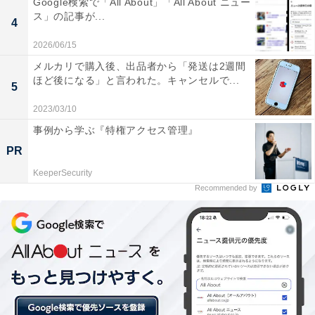
Google検索で「All About」「All About ニュー
・
ス」の記事が...
4
Twitterが「コミュニティ」のテストを開始！ 同じ興味を
2026/06/15
持つ人同士がゆるく集まれる新機能
メルカリで購入後、出品者から「発送は2週間
ほど後になる」と言われた。キャンセルで...
5
2023/03/10
【関連リンク】
事例から学ぶ『特権アクセス管理』
・
PR
2021 #OnlyOnTwitter で振り返る世界のできごと
KeeperSecurity
（TwitterJapan公式ブログ）
Recommended by