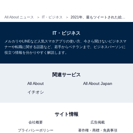
All About ニュース
IT・ビジネス
2021年、最もツイートされた絵文字TOP3！ 3位「大泣き」、2位「いいね」、1位は？
IT・ビジネス
メルカリやLINEなど人気スマホアプリの使い方、今さら聞けないビジネスマ
ナーや転職に関する話題など、若手からベテランまで、ビジネスパーソンに
役立つ情報を分かりやすく解説します。
関連サービス
All About
All About Japan
イチオシ
サイト情報
会社概要
広告掲載
プライバシーポリシー
著作権・商標・免責事項