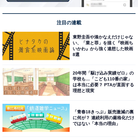
注目の連載
東野圭吾や湊かなえだけじゃな
い、「業と罪」を描く『映画ち
いかわ』から強く連想した映画
8選
20年間「駆け込み実績ゼロ」の
学校も…「こども110番の家」
は本当に必要？ PTAが直面する
理想と現実
「青春18きっぷ」販売激減の裏
に何が？ 連続利用の厳格化だけ
ではない「本当の理由」