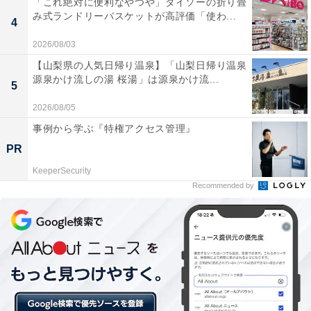
「これ絶対に便利なやつや」ダイソーの折り畳
み式ランドリーバスケットが高評価「使わ...
4
2026/08/03
無印良品の「パネトーネ」のサイズは？
【山梨県の人気日帰り温泉】「山梨日帰り温泉
源泉かけ流しの湯 桜湯」は源泉かけ流...
5
2026/08/05
事例から学ぶ『特権アクセス管理』
PR
KeeperSecurity
Recommended by