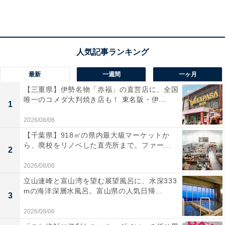
イタリアでは、パネトーネをクリスマスが終わるまで毎
日少しずつカットして食べていきます。ドイツの焼菓子
シュトーレンと同じように、クリスマスまでのカウント
ダウンをしていくことで、気分も盛り上がってきますよ
ね。
最新
一週間
一ヶ月
【三重県】伊勢名物「赤福」の直営店に、全国
唯一のコメダ大判焼き店も！ 東名阪・伊...
1
2026/08/06
【千葉県】918㎡の県内最大級マーケットか
ら、廃校をリノベした直売所まで。ファー...
2
2026/08/06
立山連峰と富山湾を望む展望風呂に、水深333
mの海洋深層水風呂。富山県の人気日帰...
3
2026/08/06