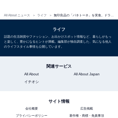
All About ニュース
ライフ
無印良品の「パネトーネ」を実食。ドライフルーツたっぷりでちょっと大人のお菓子!?
外側の紙にはちょっと苦戦
ライフ
話題の生活雑貨やファッション、お出かけスポット情報など、暮らしがもっ
と楽しく、豊かになるヒントが満載。編集部が独自調査した、気になる他人
のライフスタイル事情も公開しています。
関連サービス
All About
All About Japan
イチオシ
サイト情報
会社概要
広告掲載
プライバシーポリシー
著作権・商標・免責事項