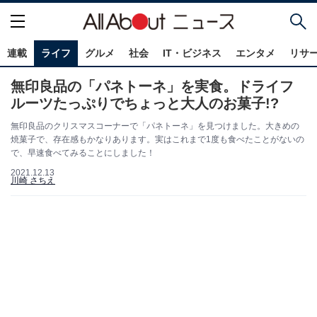
連載
ライフ
グルメ
社会
IT・ビジネス
エンタメ
リサ
無印良品の「パネトーネ」を実食。ドライフ
ルーツたっぷりでちょっと大人のお菓子!?
無印良品のクリスマスコーナーで「パネトーネ」を見つけました。大きめの
焼菓子で、存在感もかなりあります。実はこれまで1度も食べたことがないの
で、早速食べてみることにしました！
2021.12.13
川崎 さちえ