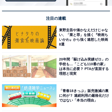
高さは20cm弱
注目の連載
無印良品の「パネトーネ」にもカウントダウンの意味合
いが込められているのでしょう。サイズが大きいので、
東野圭吾や湊かなえだけじゃな
毎日少しずつカットして食べられそうです。高さが20cm
い、「業と罪」を描く『映画ち
弱ありました。
いかわ』から強く連想した映画
8選
20年間「駆け込み実績ゼロ」の
学校も…「こども110番の家」
は本当に必要？ PTAが直面する
理想と現実
「青春18きっぷ」販売激減の裏
に何が？ 連続利用の厳格化だけ
ではない「本当の理由」