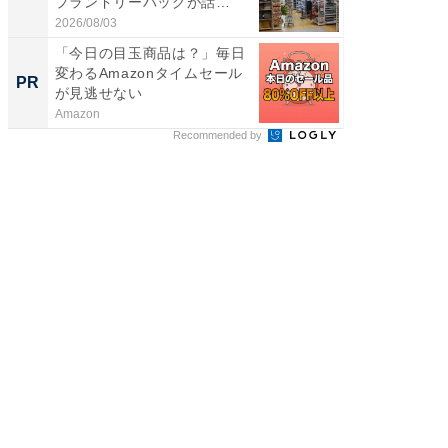
プランドリーバッグが話
リーバ
題。“さま...
わ...
2026/08/03
2026/08/0
「今日の目玉商品は？」毎日
「え、
変わるAmazonタイムセール
の？」8
PR
PR
が見逃せない
場！Ama
Amazon
Amazon
Recommended by