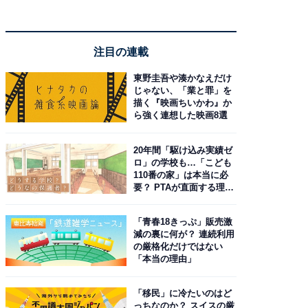
注目の連載
東野圭吾や湊かなえだけ
じゃない、「業と罪」を
描く『映画ちいかわ』か
ら強く連想した映画8選
20年間「駆け込み実績ゼ
ロ」の学校も…「こども
110番の家」は本当に必
要？ PTAが直面する理想
と現実
「青春18きっぷ」販売激
減の裏に何が？ 連続利用
の厳格化だけではない
「本当の理由」
「移民」に冷たいのはど
っちなのか？ スイスの厳