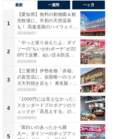
最新
一週間
一ヶ月
【愛知県】無料の動物園＆観
【兵庫
光牧場に、市初の天然温泉
ーメン
1
1
も！ 高速道路のハイウェイオ
再現した
ア...
道...
2026/08/07
2026/08/0
「やっと巡り会えたよ」ダイ
【三重
ソーの“ちいかわポーチ”が22
の直営
2
2
0円で反響。ぬい活＆防災...
ダ大判焼
伊...
2026/08/06
2026/08/0
【三重県】伊勢名物「赤福」
【千葉県
の直営店に、全国唯一のコメ
級マー
3
3
ダ大判焼き店も！ 東名阪・
ノベし
伊...
ー...
2026/08/06
2026/08/0
「1000円には見えなかった」
立山連
スタンダードプロダクツのリ
風呂に、
4
4
ュックが「高見えする」の...
層水風
帰...
2026/08/03
2026/08/0
「面白いのあったから購
「これ
入〜」ダイソーのポップアッ
ダイソ
5
5