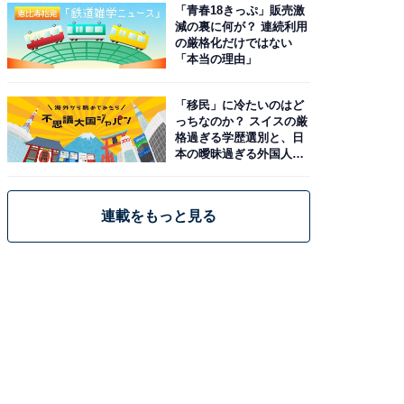
「青春18きっぷ」販売激
減の裏に何が？ 連続利用
の厳格化だけではない
「本当の理由」
「移民」に冷たいのはど
っちなのか？ スイスの厳
格過ぎる学歴選別と、日
本の曖昧過ぎる外国人政
策
連載をもっと見る