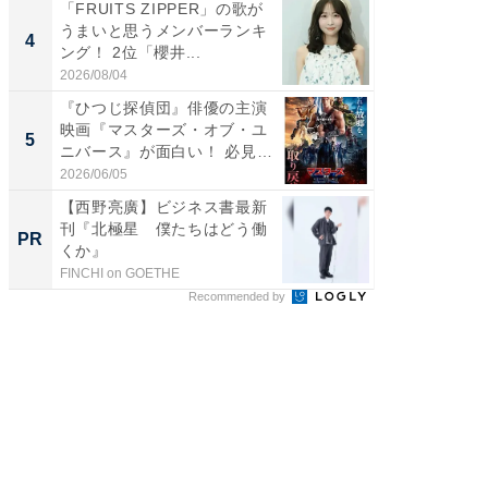
「FRUITS ZIPPER」の歌が
「FRUI
うまいと思うメンバーランキ
うまい
4
4
ング！ 2位「櫻井...
ング！ 2
2026/08/04
2026/08/0
『ひつじ探偵団』俳優の主演
東野圭
映画『マスターズ・オブ・ユ
ない、
5
5
ニバース』が面白い！ 必見
画ちい
で...
た...
2026/06/05
2026/08/0
【西野亮廣】ビジネス書最新
【西野
刊『北極星 僕たちはどう働
刊『北
PR
PR
くか』
くか』
FINCHI on GOETHE
FINCHI o
Recommended by