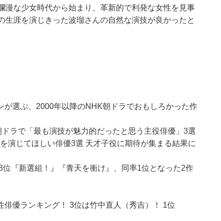
真爛漫な少女時代から始まり、革新的で利発な女性を見事
さの生涯を演じきった波瑠さんの自然な演技が良かったと
が選ぶ、2000年以降のNHK朝ドラでおもしろかった作
K朝ドラで「最も演技が魅力的だったと思う主役俳優」3選
役を演じてほしい俳優3選 天才子役に期待が集まる結果に
3位『新選組！』『青天を衝け』、同率1位となった2作
俳優ランキング！ 3位は竹中直人（秀吉）！ 1位