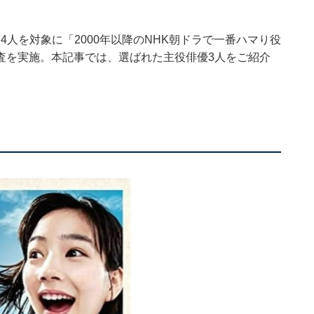
間、174人を対象に「2000年以降のNHK朝ドラで一番ハマり役
査を実施。本記事では、選ばれた主役俳優3人をご紹介