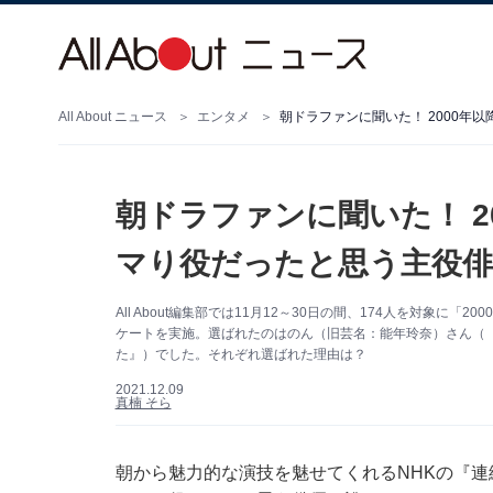
All About ニュース
エンタメ
朝ドラファンに聞いた！ 2
マり役だったと思う主役俳
All About編集部では11月12～30日の間、174人を対象
ケートを実施。選ばれたのはのん（旧芸名：能年玲奈）さん（
た』）でした。それぞれ選ばれた理由は？
2021.12.09
真楠 そら
朝から魅力的な演技を魅せてくれるNHKの『