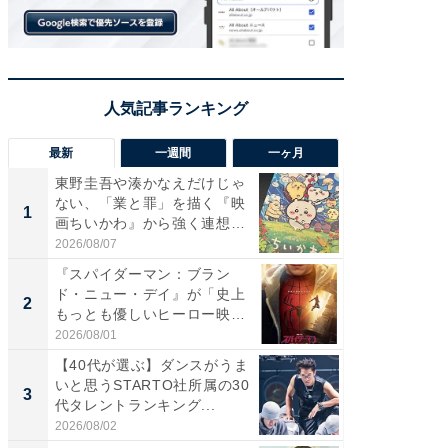
最新
一週間
一ヶ月
東野圭吾や湊かなえだけじゃ
【40代
ない、「業と罪」を描く『映
いと思う
1
1
画ちいかわ』から強く連想し
代タレン
た...
2026/08/07
2026/08/0
『スパイダーマン：ブラン
『スパ
ド・ニュー・デイ』が「史上
ド・ニ
2
2
もっとも優しいヒーロー映
もっと
画」に...
画」に..
2026/08/01
2026/08/0
【40代が選ぶ】ダンスがうま
ワケあ
いと思うSTARTO社所属の30
マ『フ
3
3
代タレントランキング...
演技連発
の...
2026/08/02
2026/08/0