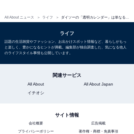
All About ニュース
ライフ
ダイソーの「透明カレンダー」は単なるカレンダーではない。「推し」とともに時間の経過を楽しめる「推し活」アイテムだった
推しのアイテムを使ってオリジナルカレンダー作
ライフ
り！
話題の生活雑貨やファッション、お出かけスポット情報など、暮らしがもっ
と楽しく、豊かになるヒントが満載。編集部が独自調査した、気になる他人
のライフスタイル事情も公開しています。
関連サービス
All About
All About Japan
イチオシ
サイト情報
会社概要
広告掲載
プライバシーポリシー
著作権・商標・免責事項