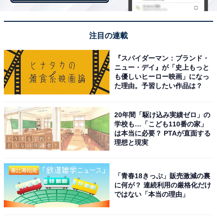
注目の連載
『スパイダーマン：ブランド・
ニュー・デイ』が「史上もっと
も優しいヒーロー映画」になっ
た理由。予習したい作品は？
20年間「駆け込み実績ゼロ」の
学校も…「こども110番の家」
は本当に必要？ PTAが直面する
本当に透明
理想と現実
透明カレンダーは本当に透明にできているので、使う場
「青春18きっぷ」販売激減の裏
合には裏側に紙などを入れる必要がありそうです。透明
に何が？ 連続利用の厳格化だけ
カレンダーの日付の色は黒なので、白や明るめの色の上
ではない「本当の理由」
が良いのではないでしょうか。A4サイズが対応していま