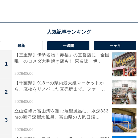
最新
一週間
一ヶ月
【三重県】伊勢名物「赤福」の直営店に、全国
唯一のコメダ大判焼き店も！ 東名阪・伊...
1
2026/08/06
【千葉県】918㎡の県内最大級マーケットか
ら、廃校をリノベした直売所まで。ファー...
2
祝日や休日に関しては2021年2月現在のもの
2026/08/06
祝日や休日の所には黒い丸が付いていますが、この祝日
立山連峰と富山湾を望む展望風呂に、水深333
や休日に関しては2021年2月現在のもの。法改正によっ
mの海洋深層水風呂。富山県の人気日帰...
3
て祝日や休日が変更になることもあります。
2026/08/06