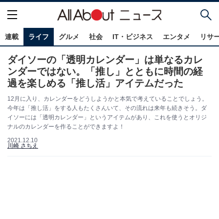
連載
ライフ
グルメ
社会
IT・ビジネス
エンタメ
リサ
ダイソーの「透明カレンダー」は単なるカレ
ンダーではない。「推し」とともに時間の経
過を楽しめる「推し活」アイテムだった
12月に入り、カレンダーをどうしようかと本気で考えていることでしょう。
今年は「推し活」をする人もたくさんいて、その流れは来年も続きそう。ダ
イソーには「透明カレンダー」というアイテムがあり、これを使うとオリジ
ナルのカレンダーを作ることができますよ！
2021.12.10
川崎 さちえ