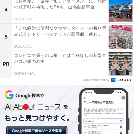
【兵庫県】「世界一忙しいラーメン」に、龍野
の城下町を再現したSAも。山陽自動車道...
4
2026/08/04
「これ絶対に便利なやつや」ダイソーの折り畳
み式ランドリーバスケットが高評価「使わ...
5
2026/08/03
コンビニで買うのは損！たばこ税なしの新型タ
バコが爆売れ中
PR
株式会社HAL
Recommended by
透明なので裏には紙を入れるのがおすすめ