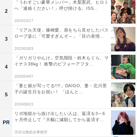
「うわすごい豪華メンバー」木梨憲武、ヒロミ
へ「連絡ください！」呼び掛ける。ISS...
2
2024/10/17
「リアル天使」篠崎愛、肩をちら見せしたバス
ローブ姿に「可愛すぎんぞ～」「目の表情...
3
2023/03/03
「ガリガリやんけ」空気階段・鈴木もぐら、マ
イナス38kg！ 衝撃のビフォーアフタ...
4
2026/04/07
「妻と娘が写ってる!!!!」DAIGO、妻・北川景
子の誕生日をお祝い！ 「ほんと...
5
2024/08/23
リボ地獄から抜け出したい人は、返済を3～6
ヶ月停止して『大幅に減額してから返済す...
PR
渋谷法務総合事務所