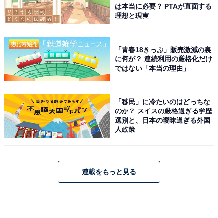
は本当に必要？ PTAが直面する
理想と現実
「青春18きっぷ」販売激減の裏
に何が？ 連続利用の厳格化だけ
ではない「本当の理由」
「移民」に冷たいのはどっちな
のか？ スイスの厳格過ぎる学歴
選別と、日本の曖昧過ぎる外国
人政策
連載をもっと見る