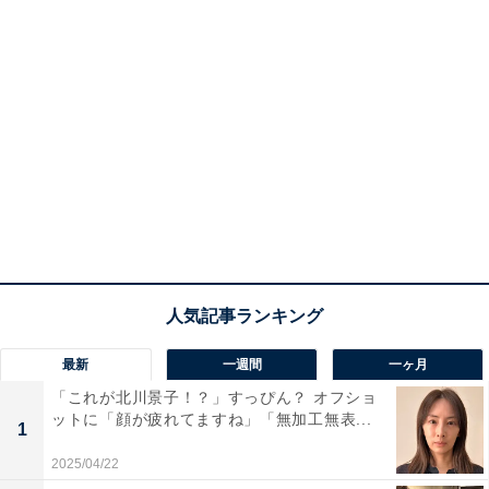
最新
一週間
一ヶ月
「これが北川景子！？」すっぴん？ オフショ
ットに「顔が疲れてますね」「無加工無表...
1
2025/04/22