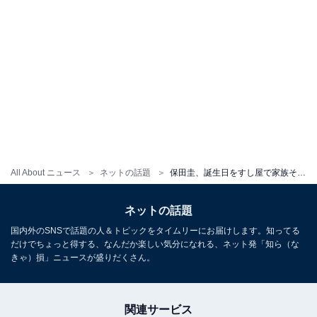
All About ニュース
ネットの話題
保田圭、誕生日をすし屋で家族そろって祝う様子に「41歳には、見えない」
ネットの話題
国内外のSNSで話題の人＆トピックをタイムリーにお届けします。知ってる
だけでちょっと得する、なんだか楽しい気分になれる、ネット発「知ら（な
きゃ）損」ニュースが盛りだくさん。
関連サービス