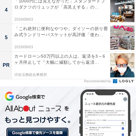
「1000円には見えなかった」スタンダードプ
ロダクツのリュックが「高見えする」の...
4
2026/08/03
「これ絶対に便利なやつや」ダイソーの折り畳
み式ランドリーバスケットが高評価「使わ...
5
2026/08/03
カードローン50万円以上の人は、返済を3～6
ヶ月停止して『大幅に減額してから返済...
PR
渋谷法務総合事務所
Recommended by
2位は「チョコレートソースの追加」
2位は98票で「チョコレートソースの追加」でした。
全ドリンクとフードに無料で追加可能で、ドリンクに程
よい甘さと風味をプラス。コーヒーはもちろん「抹茶ク
リームフラペチーノ」とも相性が良いカスタマイズアイ