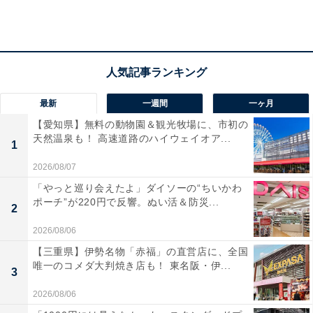
フラペチーノやホットのカフェモカなどホイップを使用
したドリンクは無料でホイップクリームの「多め（2
倍）」「少なめ（半分）」「なし」の調整が可能。
ドリップコーヒーなどホイップ不使用のドリンクには＋
55円、ケーキなどのフードにも＋30円でホイップの追加
最新
一週間
一ヶ月
をオーダーできます。
【愛知県】無料の動物園＆観光牧場に、市初の
天然温泉も！ 高速道路のハイウェイオア...
スタバのホイップは乳脂肪に植物油脂をブレンドしたコ
1
ンパウンドクリーム。無糖なので甘みはほとんどありま
2026/08/07
せん。通常量のホイップのカロリーは82kcal（トールサ
「やっと巡り会えたよ」ダイソーの“ちいかわ
イズの場合）なので、カロリーを調整できるのはうれし
ポーチ”が220円で反響。ぬい活＆防災...
2
いですね。
2026/08/06
【三重県】伊勢名物「赤福」の直営店に、全国
唯一のコメダ大判焼き店も！ 東名阪・伊...
3
2026/08/06