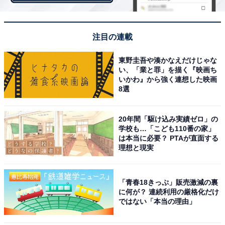
テムです。
トールサイズの場合、通常量のカロリーは13kcal。同じ
注目の連載
くキャラメルソースも無料で追加できるので、ダブルで
トッピングするとよりリッチな味わいを楽しめそうで
東野圭吾や湊かなえだけじゃな
い、「業と罪」を描く『映画ち
す。
いかわ』から強く連想した映画
8選
20年間「駆け込み実績ゼロ」の
学校も…「こども110番の家」
は本当に必要？ PTAが直面する
理想と現実
「青春18きっぷ」販売激減の裏
に何が？ 連続利用の厳格化だけ
ではない「本当の理由」