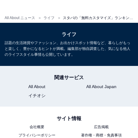
【おすすめ記事】
All About ニュース
ライフ
スタバの「無料カスタマイズ」ランキング 2位「チョコレートソースの追加」を抑え、最も人気だったカスタマイズは？
・
ライフ
スタバの「コーヒー・エスプレッソ」人気ランキング 3
位「ソイラテ」、2位「スターバックス ラテ」を抑えた1
話題の生活雑貨やファッション、お出かけスポット情報など、暮らしがもっ
と楽しく、豊かになるヒントが満載。編集部が独自調査した、気になる他人
位は？
のライフスタイル事情も公開しています。
・
スタバの「ティービバレッジ」人気ランキング 3位「チ
関連サービス
ャイ ティー ラテ」、2位「ほうじ茶 ティー ラテ」を抑
えた1位は？
All About
All About Japan
・
イチオシ
スタバの「フラペチーノ」人気ランキング 2位「キャラ
メル フラペチーノ 」の抑え1位に輝いたのは…？
サイト情報
・
会社概要
広告掲載
「2021年心に残った限定ビバレッジ」今年話題の
プライバシーポリシー
著作権・商標・免責事項