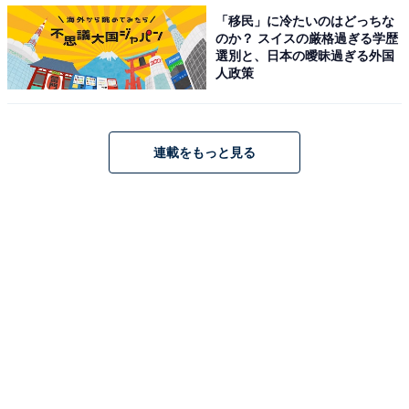
「移民」に冷たいのはどっちな
のか？ スイスの厳格過ぎる学歴
選別と、日本の曖昧過ぎる外国
人政策
3位は「低脂肪タイプに変更」
3位は74票で「低脂肪タイプに変更」でした。
連載をもっと見る
ミルクを使用したドリンクは無料で「低脂肪タイプ」
「無脂肪乳」に変更でき、ダイエット中の人はもちろん
スッキリした味わいを求める人にも人気のカスタマイズ
です。
低脂肪タイプはミルクと無脂肪乳が同量ずつ入っている
ので、カロリーオフしながらミルクのコクも味わえま
す。キャラメルマキアート（ホット）なら通常144kcalか
ら129kcalに。