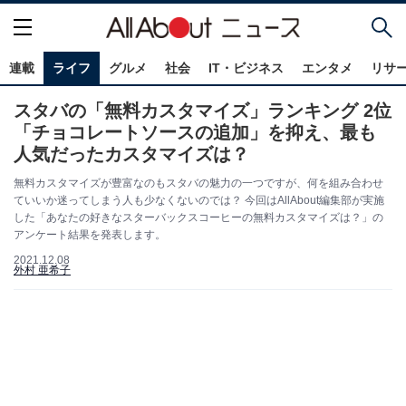
連載
ライフ
グルメ
社会
IT・ビジネス
エンタメ
リサ
スタバの「無料カスタマイズ」ランキング 2位
「チョコレートソースの追加」を抑え、最も
人気だったカスタマイズは？
無料カスタマイズが豊富なのもスタバの魅力の一つですが、何を組み合わせ
ていいか迷ってしまう人も少なくないのでは？ 今回はAllAbout編集部が実施
した「あなたの好きなスターバックスコーヒーの無料カスタマイズは？」の
アンケート結果を発表します。
2021.12.08
外村 亜希子