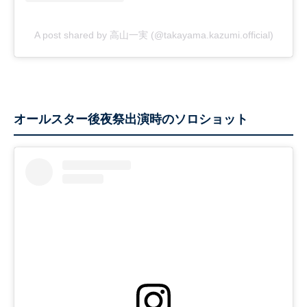
A post shared by 高山一実 (@takayama.kazumi.official)
オールスター後夜祭出演時のソロショット