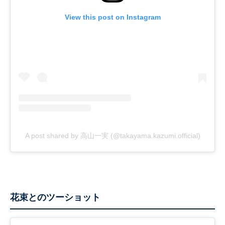
View this post on Instagram
A post shared by 高山一実 (@takayama.kazumi.official)
花束とのツーショット