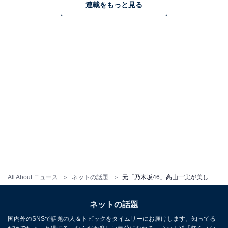
連載をもっと見る
All About ニュース
ネットの話題
元「乃木坂46」高山一実が美しすぎるバックショット披露「こんなきれいな肩甲骨、見たことないです」
ネットの話題
国内外のSNSで話題の人＆トピックをタイムリーにお届けします。知ってる