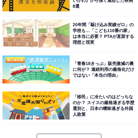
いかわ』から強く連想した映画
8選
20年間「駆け込み実績ゼロ」の
学校も…「こども110番の家」
は本当に必要？ PTAが直面する
理想と現実
「青春18きっぷ」販売激減の裏
に何が？ 連続利用の厳格化だけ
ではない「本当の理由」
「移民」に冷たいのはどっちな
のか？ スイスの厳格過ぎる学歴
選別と、日本の曖昧過ぎる外国
人政策