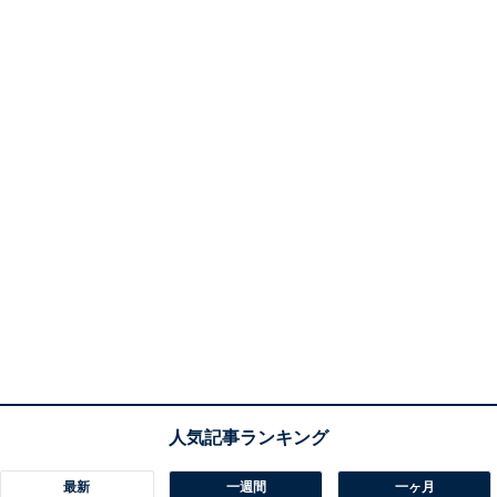
最新
一週間
一ヶ月