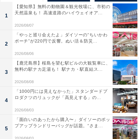
【愛知県】無料の動物園＆観光牧場に、市初の
天然温泉も！ 高速道路のハイウェイオア...
1
2026/08/07
「やっと巡り会えたよ」ダイソーの“ちいかわ
ポーチ”が220円で反響。ぬい活＆防災...
2
2026/08/06
【鹿児島県】桜島を望む駅ビルの大観覧車に、
無料の駅ナカ足湯も！ 駅ナカ・駅直結ス...
3
2026/08/08
「1000円には見えなかった」スタンダードプ
ロダクツのリュックが「高見えする」の...
4
2026/08/03
「面白いのあったから購入〜」ダイソーのポッ
プアップランドリーバッグが話題。“さま...
5
2026/08/03