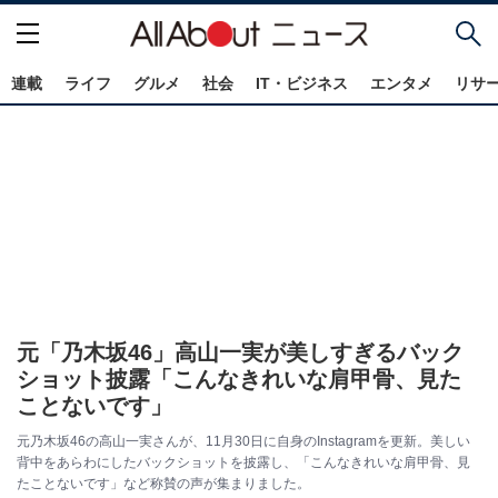
連載
ライフ
グルメ
社会
IT・ビジネス
エンタメ
リサ
元「乃木坂46」高山一実が美しすぎるバック
ショット披露「こんなきれいな肩甲骨、見た
ことないです」
元乃木坂46の高山一実さんが、11月30日に自身のInstagramを更新。美しい
背中をあらわにしたバックショットを披露し、「こんなきれいな肩甲骨、見
たことないです」など称賛の声が集まりました。