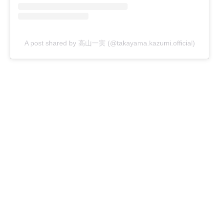
A post shared by 高山一実 (@takayama.kazumi.official)