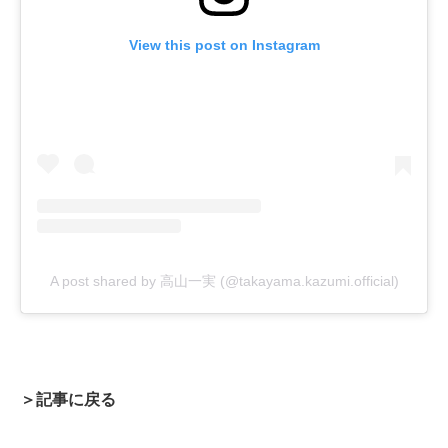
View this post on Instagram
A post shared by 高山一実 (@takayama.kazumi.official)
＞記事に戻る