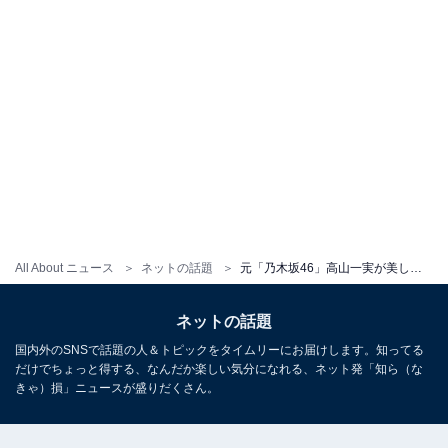
All About ニュース
ネットの話題
元「乃木坂46」高山一実が美しすぎるバックショット披露「こんなきれいな肩甲骨、見たことないです」
ネットの話題
国内外のSNSで話題の人＆トピックをタイムリーにお届けします。知ってる
だけでちょっと得する、なんだか楽しい気分になれる、ネット発「知ら（な
きゃ）損」ニュースが盛りだくさん。