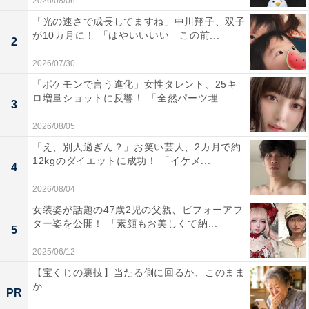
2026/08/06
「光の速さで成長してますね」中川翔子、双子
が10カ月に！ 「はやいいいい この前...
2
2026/07/30
「ポケモンで言う進化」女性タレント、25キ
ロ増量ショットに反響！ 「全然パーツ埋...
3
2026/08/05
「え、別人過ぎん？」お笑い芸人、2カ月で約
12kgのダイエットに成功！ 「イケメ...
4
2026/08/04
女装姿が話題の47歳2児の父親、ビフォーアフ
ター姿を公開！ 「素顔もお美しくて納...
5
2025/06/12
【宝くじの裏技】当たる側に回るか、このまま
か
PR