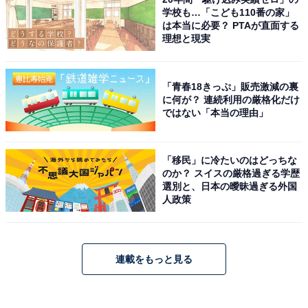
学校も…「こども110番の家」
は本当に必要？ PTAが直面する
理想と現実
「青春18きっぷ」販売激減の裏
に何が？ 連続利用の厳格化だけ
ではない「本当の理由」
「移民」に冷たいのはどっちな
のか？ スイスの厳格過ぎる学歴
選別と、日本の曖昧過ぎる外国
人政策
連載をもっと見る