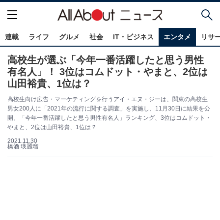
連載
ライフ
グルメ
社会
IT・ビジネス
エンタメ
リサ
高校生が選ぶ「今年一番活躍したと思う男性
有名人」！ 3位はコムドット・やまと、2位は
山田裕貴、1位は？
高校生向け広告・マーケティングを行うアイ・エヌ・ジーは、関東の高校生
男女200人に「2021年の流行に関する調査」を実施し、11月30日に結果を公
開。「今年一番活躍したと思う男性有名人」ランキング、3位はコムドット・
やまと、2位は山田裕貴、1位は？
2021.11.30
橋酒 瑛麗瑠