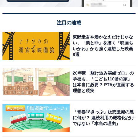
注目の連載
東野圭吾や湊かなえだけじゃな
画像出典：
Amazon
い、「業と罪」を描く『映画ち
いかわ』から強く連想した映画
8選
2位は、俳優の山田裕貴さんです。『ここは今から倫理
です。』（NHK）で主演に抜てきされ、原作の漫画から
20年間「駆け込み実績ゼロ」の
そのまま飛び出てきたような素晴らしい演技で話題を集
学校も…「こども110番の家」
めました。
は本当に必要？ PTAが直面する
理想と現実
回答者からは、「ドラケン役をやってからの人気がでか
い（高1男子）」「ドラマと映画の活躍で今年一気に人
「青春18きっぷ」販売激減の裏
に何が？ 連続利用の厳格化だけ
気が出たと思います！（高2女子）」と、『東京リベン
ではない「本当の理由」
ジャーズ』で演じたドラケン役で人気に火がついたとの
回答がありました。