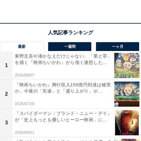
最新
一週間
一ヶ月
東野圭吾や湊かなえだけじゃない、「業と罪」
を描く『映画ちいかわ』から強く連想した...
1
2026/08/07
『映画ちいかわ』興行収入100億円到達は確実
か。今後の「失速」と「盛り上がり」が...
2
2026/07/28
『スパイダーマン：ブランド・ニュー・デイ』
第2位：山田裕貴（9.5％）
が「史上もっとも優しいヒーロー映画」に...
3
2026/08/01