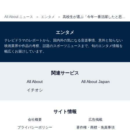
新曲「ラストシーン」宜しくお願いします！
#石崎ひゅーい
#小栗旬
https://t.co/kWbasqwvNV
All About ニュース
エンタメ
高校生が選ぶ「今年一番活躍したと思う男性有名人」！ 3位はコムドット・やまと、2位は山田裕貴、1位は？
— 菅田将暉 (@sudaofficial)
October 8, 2021
エンタメ
テレビドラマのレポートから、国内外の気になる音楽事情、意外と知らない
映画業界や作品の考察、話題のスポーツニュースまで、旬のエンタメ情報を
1位は、俳優の菅田将暉さんです。同じく俳優の小松菜
幅広くお届けしています。
奈さんとの結婚を11月に発表した菅田さん。明るい話題
に世間からは祝福の声が多数上がりました。回答者から
関連サービス
は、「映画やコントドラマをやったりアーティストとし
All About
All About Japan
てもだし全方面で活躍していたと思う。（高3男子）」
イチオシ
「男女ともから人気でご結婚もされたから（高1女
子）」と、俳優としてだけでなくアーティストとしても
活躍したことが理由として挙がりました。
サイト情報
会社概要
広告掲載
プライバシーポリシー
著作権・商標・免責事項