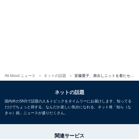
All About ニュース
ネットの話題
皆藤愛子、肩出しニットを着たセクシーなオフショットに「かなり色っぽいー」の声
ネットの話題
国内外のSNSで話題の人＆トピックをタイムリーにお届けします。知ってる
だけでちょっと得する、なんだか楽しい気分になれる、ネット発「知ら（な
きゃ）損」ニュースが盛りだくさん。
関連サービス