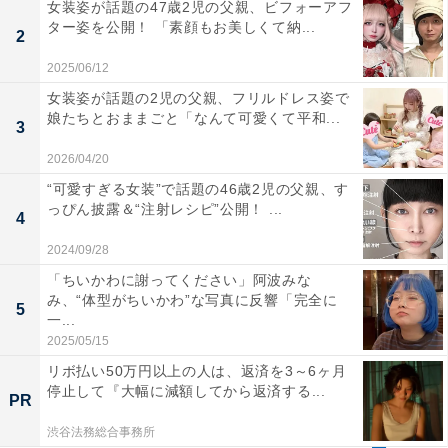
女装姿が話題の47歳2児の父親、ビフォーアフ
ター姿を公開！ 「素顔もお美しくて納...
2
2025/06/12
女装姿が話題の2児の父親、フリルドレス姿で
娘たちとおままごと「なんて可愛くて平和...
3
2026/04/20
“可愛すぎる女装”で話題の46歳2児の父親、す
っぴん披露＆“注射レシピ”公開！ ...
4
2024/09/28
「ちいかわに謝ってください」阿波みな
み、“体型がちいかわ”な写真に反響「完全に
5
一...
2025/05/15
リボ払い50万円以上の人は、返済を3～6ヶ月
停止して『大幅に減額してから返済する...
PR
渋谷法務総合事務所