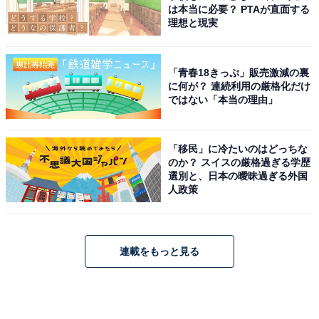
は本当に必要？ PTAが直面する
理想と現実
「青春18きっぷ」販売激減の裏
に何が？ 連続利用の厳格化だけ
ではない「本当の理由」
「移民」に冷たいのはどっちな
のか？ スイスの厳格過ぎる学歴
選別と、日本の曖昧過ぎる外国
人政策
連載をもっと見る