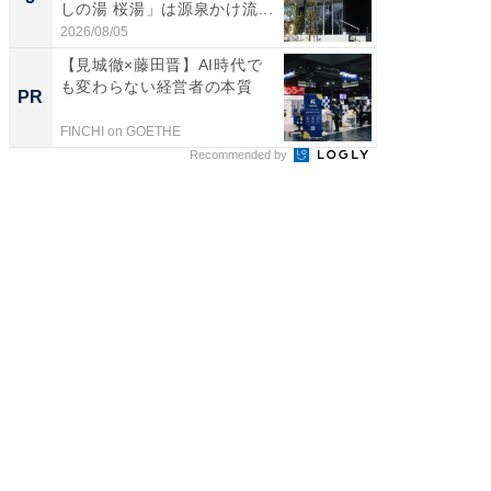
しの湯 桜湯」は源泉かけ流...
賀ゆめ
お...
2026/08/05
2026/08/0
【見城徹×藤田晋】AI時代で
全国の
も変わらない経営者の本質
付きの
PR
PR
FINCHI on GOETHE
COCO VIL
Recommended by