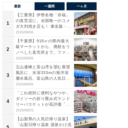
最新
一週間
一ヶ月
【三重県】伊勢名物「赤福」
【兵庫
の直営店に、全国唯一のコメ
ーメン
1
1
ダ大判焼き店も！ 東名阪・
再現した
伊...
道...
2026/08/06
2026/08/0
【千葉県】918㎡の県内最大
【三重
級マーケットから、廃校をリ
「鈴鹿天
2
2
ノベした直売所まで。ファ
は100
ー...
2026/08/06
2026/08/0
立山連峰と富山湾を望む展望
「ミニオ
風呂に、水深333mの海洋深
ッグ！ 
3
3
層水風呂。富山県の人気日
ど、夏限
帰...
2026/08/06
2026/08/0
「これ絶対に便利なやつや」
【埼玉
ダイソーの折り畳み式ランド
「行田天
4
4
リーバスケットが高評価「使
は和の
わ...
が...
2026/08/03
2026/08/0
【山梨県の人気日帰り温泉】
【石川
「山梨日帰り温泉 源泉かけ流
湯】「天
5
5