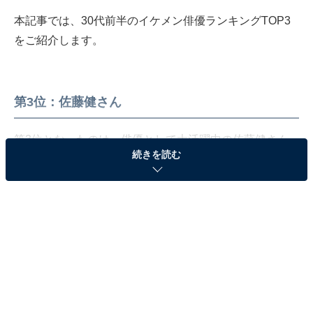
本記事では、30代前半のイケメン俳優ランキングTOP3
をご紹介します。
第3位：佐藤健さん
第3位となったのは、俳優として大活躍中の佐藤健さん
続きを読む
でした。
佐藤さんは、2006年のドラマ『プリンセス・プリンセス
D』で俳優デビューし、2007年には『仮面ライダー電
王』でドラマ初主演に大抜てき。その後は、大ヒットド
ラマ『ROOKIES（2008年）』やNHK大河ドラマ『龍馬
伝（2010年）』に出演し、2012年には後にシリーズ化さ
れた映画『るろうに剣心』で主演を務め、そのレベルの