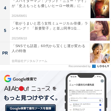
『スパイダーマン：ブランド・ニュー・デイ』
を見せつけています。
が「史上もっとも優しいヒーロー映画」に...
4
2026/08/01
「歌がうまいと思う女性ミュージカル俳優」ラ
ンキング！ 「新妻聖子」と並ぶ同率1位...
5
2023/06/10
「SNSでも話題」60代から宝くじ運が変わる
人の特徴
PR
合同会社デジタルファーム
Recommended by
第1位：町田啓太さん（劇団EXILE）