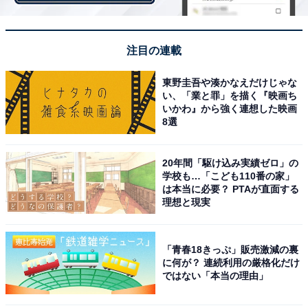
30代前半のイケメン俳優ランキング第1位に輝いたの
は、劇団EXILEのメンバーである町田啓太さんでした。
注目の連載
町田さんは、2010年に行われた「第3回劇団EXILEオー
東野圭吾や湊かなえだけじゃな
ディション」に合格し、同年12月の舞台『ろくでなし
い、「業と罪」を描く『映画ち
BLUES』で俳優デビュー。その後、大河ドラマ『西郷ど
いかわ』から強く連想した映画
8選
ん（2018年）』に、映画『きみの瞳が問いかけている
（2020年）』に出演するなど着々と俳優としてのキャリ
アを積んでいます。
20年間「駆け込み実績ゼロ」の
学校も…「こども110番の家」
は本当に必要？ PTAが直面する
現在は、フジテレビ系列のドラマ『SUPER
理想と現実
RICH（2021年）』に出演中です。これからの活躍がよ
り期待される俳優ですね！
「青春18きっぷ」販売激減の裏
に何が？ 連続利用の厳格化だけ
ではない「本当の理由」
＞＞次ページ：5位までのランキング結果