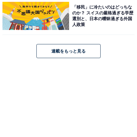
「移民」に冷たいのはどっちな
のか？ スイスの厳格過ぎる学歴
選別と、日本の曖昧過ぎる外国
【おすすめ記事】
人政策
・
30代後半イケメン俳優のタレントパワーランキング！ 3
位「生田斗真」、2位「大倉忠義」、1位は？
連載をもっと見る
・
生田斗真、フジテレビアナ生田竜聖との兄弟ショットを
投稿「イケメン兄弟最高」「尊いです」
・
横浜流星、「二階堂キック」をキメた“奇跡の1枚” 躍動感
満載のショットに「最高です」
・
竹内涼真が「血まみれ」に!? “きみセカSeason3”新キャ
ストの須賀健太とツーショットを公開