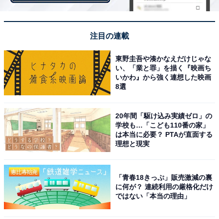
2011年から芸能活動を開始した寺田さんは、2015年に
TOTO『ネオレスト』のCMに出演しそのかわいらしさが
注目の連載
大きな話題に。
東野圭吾や湊かなえだけじゃな
い、「業と罪」を描く『映画ち
その後も数多くのCM、またそのトーク力の高さからバ
いかわ』から強く連想した映画
ラエティ番組に出演し大人気となり、最近では映画『妖
8選
怪大戦争 ガーディアンズ』で主演を務めるなど大活躍中
です。
20年間「駆け込み実績ゼロ」の
学校も…「こども110番の家」
は本当に必要？ PTAが直面する
＞次ページ：5位までのランキング結果
理想と現実
【おすすめ記事】
・
「青春18きっぷ」販売激減の裏
に何が？ 連続利用の厳格化だけ
2021年子役のタレントパワーランキング【女の子編】！
ではない「本当の理由」
2位「新井美羽」、1位は？
・