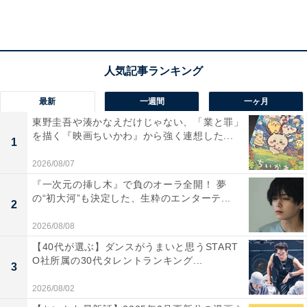
第2位にランクインしたのは、アメリカ出身の子役・翔
さんでした。
ドイツ人の父と日本人の母を持つ翔さんは、2016年に母
最新
一週間
一ヶ月
が管理しているInstagramにて「#ハーフ男子」や「#小学
東野圭吾や湊かなえだけじゃない、「業と罪」
生男子」などのハッシュタグで投稿された日常の写真や
を描く『映画ちいかわ』から強く連想した...
1
動画がイケメンすぎると話題に。2018年に、『東京ガー
2026/08/07
ルズコレクション 2018 SPRING/SUMMER』のランウェ
『一次元の挿し木』で負のオーラ全開！ 夢
イでデビューしました。
の“初大河”も決定した、生粋のエンターテ...
2
2026/08/08
テレビ番組などにも出演し、子役として同年に放送され
たドラマ『花のち晴れ～花男 Next Season～』ではドラ
【40代が選ぶ】ダンスがうまいと思うSTART
O社所属の30代タレントランキング...
マ初出演を果たしています。
3
2026/08/02