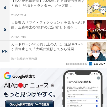
【ちいかわ最新話】2025年2月更新分の漫画ま
とめ！ 登場キャラクター、グッズ情...
4
2025/02/04
大反響の『マイ・フィクション』を見るべき理
由。玉森裕太の“抜群の安定感”と予測不...
5
2026/07/10
カードローン50万円以上の人は、返済を3～6
ヶ月停止して『大幅に減額してから返済...
PR
渋谷法務総合事務所
Recommended by
第1位：寺田心さん
男の子の人気子役ランキング第1位は、寺田心さんとな
りました。