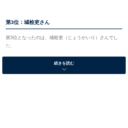
第3位：城桧吏さん
第3位となったのは、城桧吏（じょうかいり）さんでし
た。
7歳の時にスターダストプロモーションにスカウトされ
続きを読む
芸能活動を開始した城さんは、スターダスト所属の若手
俳優で構成される男性アーティスト集団「EBiDAN」の
研究生メンバーとして活動。015年にはEBiDAN唯一の小
学生グループ「スタメン KiDS」のメンバーに選ばれ、
2016年にはCDデビューしています。
子役としては、2018年の映画『万引き家族』に出演し注
目を浴び、2021年には映画『都会のトム&ソーヤ』で映