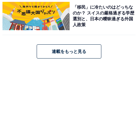
「移民」に冷たいのはどっちな
「モデルさんみたい」つるの剛士が三女と次男のおそろ
のか？ スイスの厳格過ぎる学歴
いコーデ写真を披露「かわいすぎる」
選別と、日本の曖昧過ぎる外国
人政策
・
本田望結、“美人3姉妹”スリーショットを投稿！ 「可愛す
ぎやないか…」
連載をもっと見る
・
理想の有名人夫婦ランキング！ 3位「杉浦太陽＆辻希
美」、2位「中尾明慶＆仲里依紗」、1位は？
【関連リンク】
プレスリリース
タレントパワーランキング