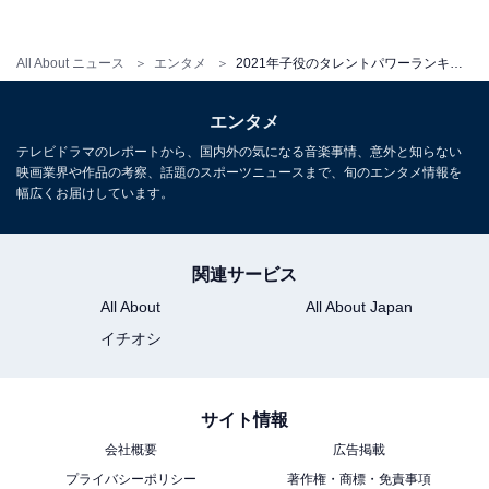
All About ニュース
エンタメ
2021年子役のタレントパワーランキング【男の子編】！ 3位「城桧吏」、2位「翔」、1位は？
エンタメ
テレビドラマのレポートから、国内外の気になる音楽事情、意外と知らない
映画業界や作品の考察、話題のスポーツニュースまで、旬のエンタメ情報を
幅広くお届けしています。
関連サービス
1
2
All About
All About Japan
イチオシ
サイト情報
会社概要
広告掲載
プライバシーポリシー
著作権・商標・免責事項