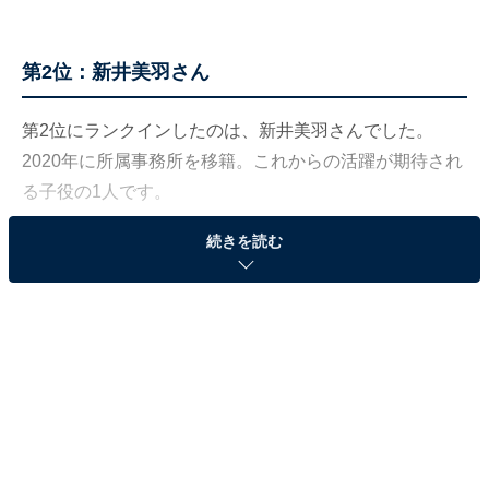
第2位：新井美羽さん
第2位にランクインしたのは、新井美羽さんでした。
2020年に所属事務所を移籍。これからの活躍が期待され
る子役の1人です。
続きを読む
新井さんは、2017年に大河ドラマ『おんな城主 直虎』や
連続テレビ小説『わろてんか』で主人公の子ども時代を
演じて話題となりました。