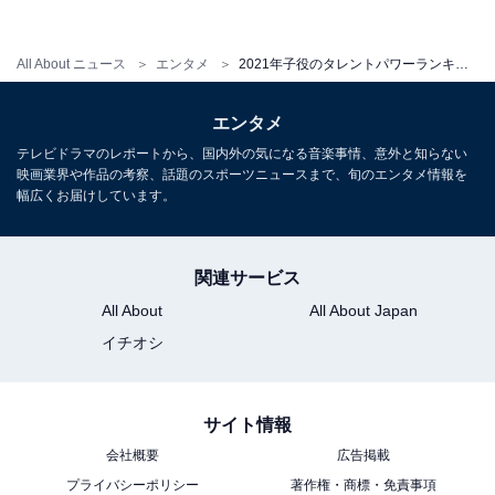
All About ニュース
エンタメ
2021年子役のタレントパワーランキング【女の子編】！ 2位「新井美羽」、1位は？
エンタメ
テレビドラマのレポートから、国内外の気になる音楽事情、意外と知らない
映画業界や作品の考察、話題のスポーツニュースまで、旬のエンタメ情報を
幅広くお届けしています。
関連サービス
All About
All About Japan
イチオシ
サイト情報
会社概要
広告掲載
プライバシーポリシー
著作権・商標・免責事項