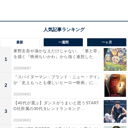
で、国際大会初優勝しました。
最近ではCMでの姉妹共演など、活躍の幅を広げていま
す。
最新
一週間
一ヶ月
東野圭吾や湊かなえだけじゃない、「業と罪」
＞＞次ページ：5位までのランキング結果
を描く『映画ちいかわ』から強く連想した...
1
2026/08/07
【おすすめ記事】
『スパイダーマン：ブランド・ニュー・デイ』
が「史上もっとも優しいヒーロー映画」に...
・
2
2021年子役のタレントパワーランキング【男の子編】！
2026/08/01
3位「城桧吏」、2位「翔」、1位は？
【40代が選ぶ】ダンスがうまいと思うSTART
・
O社所属の30代タレントランキング...
3
本田望結、“美人3姉妹”スリーショットを投稿！ 「可愛す
2026/08/02
ぎやないか…」