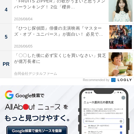
「FRUITS ZIPPER」の歌がうまいと思うメン
・
バーランキング！ 2位「櫻井...
4
「モデルさんみたい」つるの剛士が三女と次男のおそろ
2026/08/04
いコーデ写真を披露「かわいすぎる」
『ひつじ探偵団』俳優の主演映画『マスター
・
ズ・オブ・ユニバース』が面白い！ 必見で...
5
辻希美、家族3人で仲良くプリクラ！ デカ目効果に「み
んなMattになる」
2026/06/05
「〇〇した後に必ず宝くじを買いなさい」貧乏
が億万長者に
【関連リンク】
PR
プレスリリース
合同会社デジタルファーム
タレントパワーランキング
Recommended by