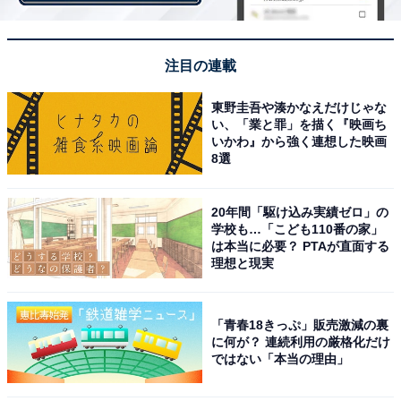
注目の連載
東野圭吾や湊かなえだけじゃな
い、「業と罪」を描く『映画ち
いかわ』から強く連想した映画
8選
1
2
20年間「駆け込み実績ゼロ」の
学校も…「こども110番の家」
は本当に必要？ PTAが直面する
理想と現実
「青春18きっぷ」販売激減の裏
に何が？ 連続利用の厳格化だけ
ではない「本当の理由」