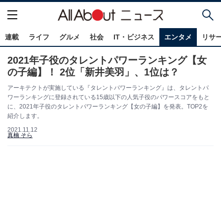
連載
ライフ
グルメ
社会
IT・ビジネス
エンタメ
リサ
2021年子役のタレントパワーランキング【女
の子編】！ 2位「新井美羽」、1位は？
アーキテクトが実施している『タレントパワーランキング』は、タレントパ
ワーランキングに登録されている15歳以下の人気子役のパワースコアをもと
に、2021年子役のタレントパワーランキング【女の子編】を発表。TOP2を
紹介します。
2021.11.12
真楠 そら