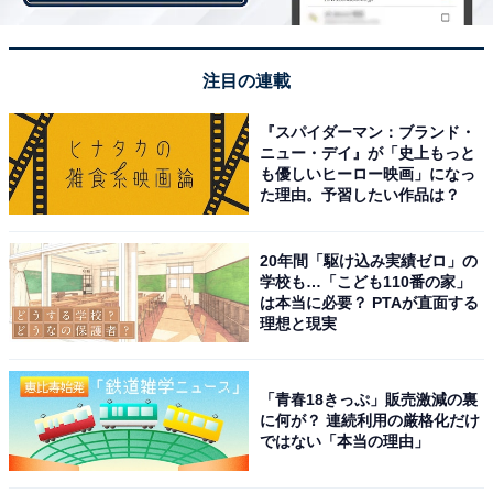
注目の連載
『スパイダーマン：ブランド・
ニュー・デイ』が「史上もっと
も優しいヒーロー映画」になっ
た理由。予習したい作品は？
20年間「駆け込み実績ゼロ」の
学校も…「こども110番の家」
は本当に必要？ PTAが直面する
理想と現実
第1位：『ドライフラワー』（優里）
「青春18きっぷ」販売激減の裏
に何が？ 連続利用の厳格化だけ
ではない「本当の理由」