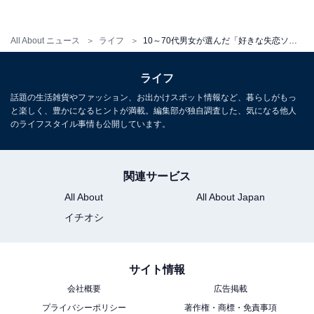
ー』が1位を獲得。2020年10月のリリース以降、ストリ
ーミング累計再生数2億回超えを達成するなど、話題の
All About ニュース
ライフ
10～70代男女が選んだ「好きな失恋ソング」TOP10！ 『Pretender』『366日』を抑えた1位は？
楽曲でもあります。
ライフ
回答者からは「つい口ずさんでしまうメロディー」「切
話題の生活雑貨やファッション、お出かけスポット情報など、暮らしがもっ
ない声が染みる」「力強い歌声が好き」「共感ができ
と楽しく、豊かになるヒントが満載。編集部が独自調査した、気になる他人
のライフスタイル事情も公開しています。
る」「自分の失恋そのもの」などのコメントが寄せられ
ました。
関連サービス
＞10位までの全ランキング結果を見る
All About
All About Japan
イチオシ
※回答者のコメントは原文ママです
【おすすめ記事】
サイト情報
・
会社概要
広告掲載
高校生が「今一番好きなアーティスト」ランキング！
プライバシーポリシー
著作権・商標・免責事項