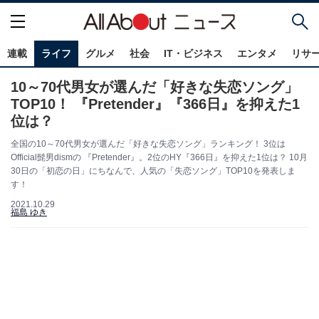
連載
ライフ
グルメ
社会
IT・ビジネス
エンタメ
リサ
10～70代男女が選んだ「好きな失恋ソング」
TOP10！ 『Pretender』『366日』を抑えた1
位は？
全国の10～70代男女が選んだ「好きな失恋ソング」ランキング！ 3位は
Official髭男dismの 『Pretender』。2位のHY『366日』を抑えた1位は？ 10月
30日の「初恋の日」にちなんで、人気の「失恋ソング」TOP10を発表しま
す！
2021.10.29
福島 ゆき