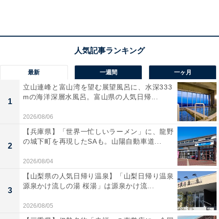
最新
一週間
一ヶ月
立山連峰と富山湾を望む展望風呂に、水深333
mの海洋深層水風呂。富山県の人気日帰...
1
第2位：『366日』（HY）
2026/08/06
【兵庫県】「世界一忙しいラーメン」に、龍野
の城下町を再現したSAも。山陽自動車道...
2
2026/08/04
【山梨県の人気日帰り温泉】「山梨日帰り温泉
源泉かけ流しの湯 桜湯」は源泉かけ流...
3
2026/08/05