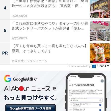
【三重県】伊勢名物「赤福」の直営店に、全国
唯一のコメダ大判焼き店も！ 東名阪・伊...
4
2026/08/06
「これ絶対に便利なやつや」ダイソーの折り畳
み式ランドリーバスケットが高評価「使わ...
5
2026/08/03
【宝くじ何年も買って一度も当たらない人へ】
原因、はっきりしてます
PR
合同会社デジタルファーム
（画像出典：
Amazon
）
Recommended by
ドラマの主題歌にもなり、2008年のリリース以来、長く
失恋ソングとして親しまれているHYの『366日』が2
位。20～30代を中心に、幅広い年代からの支持を集めま
した。回答者からは「歌詞に共感ができる」「カラオケ
でも必ず歌う」などのコメントが寄せられました。