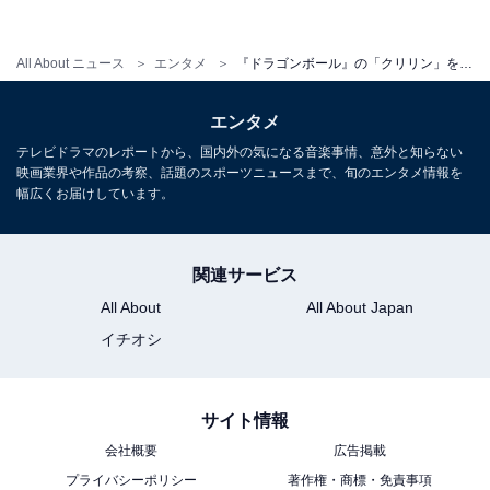
（25歳男性）」「ちょこまかとしていて、ちょっと賢く
小回りがききそうなところがイメージと合います（56歳
All About ニュース
エンタメ
『ドラゴンボール』の「クリリン」を演じてほしい俳優！ 2位はバイきんぐの小峠英二、1位は？
女性）」「この人しか考えられないくらいピッタリだと
思います。表に出過ぎず、存在感もある役にピッタリだ
エンタメ
から（42歳女性）」などのコメントが寄せられました。
テレビドラマのレポートから、国内外の気になる音楽事情、意外と知らない
映画業界や作品の考察、話題のスポーツニュースまで、旬のエンタメ情報を
幅広くお届けしています。
＞8位までの全ランキング結果を見る
関連サービス
※回答者のコメントは原文ママです
All About
All About Japan
イチオシ
【おすすめ記事】
サイト情報
・
会社概要
広告掲載
『ドラゴンボール』の「孫悟空」を演じてほしい俳優ラ
プライバシーポリシー
著作権・商標・免責事項
ンキング！ 2位の香取慎吾を抑えた1位は？