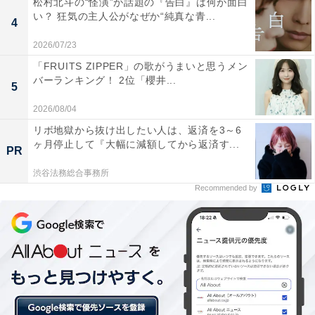
松村北斗の“怪演”が話題の『告白』は何が面白
イメージがあるからです。また声が大きいのもクリリン
い？ 狂気の主人公がなぜか“純真な青...
4
に合う気がしました（26歳男性）」「キャラクター的に
2026/07/23
似合っている（18歳男性）」「見た目が似ている（42歳
「FRUITS ZIPPER」の歌がうまいと思うメン
男性）」「見たまま（63歳男性）」などのコメントが見
バーランキング！ 2位「櫻井...
5
られました。
2026/08/04
リボ地獄から抜け出したい人は、返済を3～6
ヶ月停止して『大幅に減額してから返済す...
PR
渋谷法務総合事務所
Recommended by