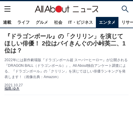
連載
ライフ
グルメ
社会
IT・ビジネス
エンタメ
リサ
『ドラゴンボール』の「クリリン」を演じて
ほしい俳優！ 2位はバイきんぐの小峠英二、1
位は？
2022年には新作劇場版『ドラゴンボール超 スーパーヒーロー』が公開される
『DRAGON BALL（ドラゴンボール）』。All About独自アンケート調査によ
る、『ドラゴンボール』の「クリリン」を演じてほしい俳優ランキングを発
表します！（画像出典：Amazon）
2021.10.27
福島 ゆき