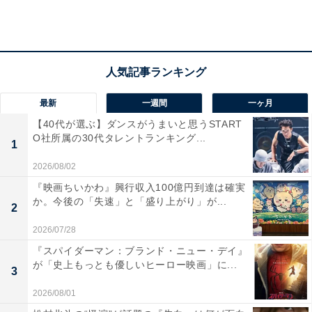
的な成長も見どころです。
第2位：小峠英二（11票）
最新
一週間
一ヶ月
コトちゃんだぜぇ〜！テキーラのキャプ捨ててやっ
【40代が選ぶ】ダンスがうまいと思うSTART
たぜぇ〜！
pic.twitter.com/atyU3unxhE
O社所属の30代タレントランキング...
1
— バイきんぐ小峠 (@viking_kotouge)
May 9, 2013
2026/08/02
『映画ちいかわ』興行収入100億円到達は確実
か。今後の「失速」と「盛り上がり」が...
お笑いコンビ「バイきんぐ」の小峠英二さんが2位にラ
2
ンクイン。「キングオブコント」で優勝経験もあるコン
2026/07/28
トでは、小峠さんが演じるさまざまな役柄に思わず引き
『スパイダーマン：ブランド・ニュー・デイ』
が「史上もっとも優しいヒーロー映画」に...
込まれてしまいますよね。
3
2026/08/01
回答者からは、「サブキャラとしての立ち振舞が上手な