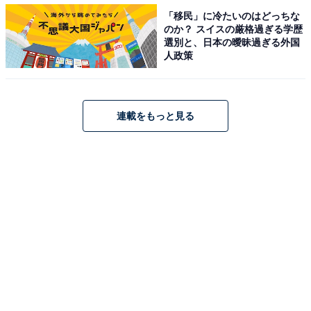
「移民」に冷たいのはどっちな
のか？ スイスの厳格過ぎる学歴
選別と、日本の曖昧過ぎる外国
人政策
連載をもっと見る
A post shared by 濱田岳 (@gaku_hamada_official)
auのCM「三太郎」シリーズの金太郎役でもおなじみの
濱田岳さん。子役時代から培った高い演技力と存在感の
大きさ、コミカルな要素が強い出演作も多いことから、
クリリン役にぴったり、と感じた人が多いようです。
回答者からは、「普通に似合う。他が浮かばないくらい
ハマってると感じた（31歳男性）」「見た目が一番で
す。心優しくて少しお道化た演技ができると考えました