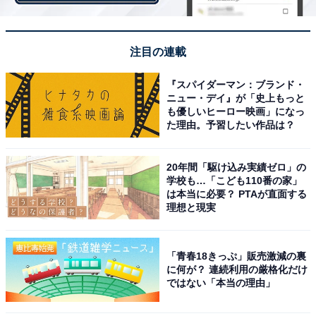
注目の連載
第1位：濱田岳（26票）
『スパイダーマン：ブランド・
ニュー・デイ』が「史上もっと
も優しいヒーロー映画」になっ
た理由。予習したい作品は？
20年間「駆け込み実績ゼロ」の
学校も…「こども110番の家」
は本当に必要？ PTAが直面する
理想と現実
「青春18きっぷ」販売激減の裏
に何が？ 連続利用の厳格化だけ
View this post on Instagram
ではない「本当の理由」