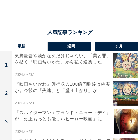
かみ合い方がとてもよかった（38歳男性）」「ミステリ
ーのシリアスな雰囲気としっとりした曲調が合うと思う
（27歳女性）」「声色も曲の雰囲気もコナン君の胸の内
をうたったようでぴったりだったから（35歳女性）」な
どのコメントが寄せられました。
最新
一週間
一ヶ月
また、「コナンと言えば倉木麻衣というイメージ（50歳
東野圭吾や湊かなえだけじゃない、「業と罪」
を描く『映画ちいかわ』から強く連想した...
女性）」「子供の頃に見てた時に1番記憶に残ってた気
1
がしたから。とても好きです！ （27歳女性）」「コナン
2026/08/07
といえばという感じがする。一番全盛期で思い出に残っ
『映画ちいかわ』興行収入100億円到達は確実
ている歌です（38歳女性）」など、『名探偵コナン』の
か。今後の「失速」と「盛り上がり」が...
2
テーマ曲を24曲も担当した倉木麻衣さんの楽曲そのもの
2026/07/28
に、コナンを連想してしまう人も多いようです。
『スパイダーマン：ブランド・ニュー・デイ』
が「史上もっとも優しいヒーロー映画」に...
3
2026/08/01