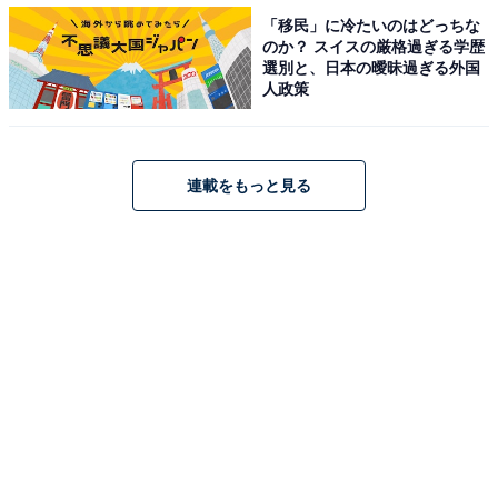
「移民」に冷たいのはどっちな
のか？ スイスの厳格過ぎる学歴
選別と、日本の曖昧過ぎる外国
人政策
連載をもっと見る
（画像出典：
Amazon
）
1997年4月から放送されたアニメ第2シーズンのオープニ
ングテーマ、小松未歩さんの『謎』が1位を獲得しまし
た。1年近く使用されていたこともあり、特に当時アニ
メを見ていた人にとっては、忘れられない曲となってい
るようです。