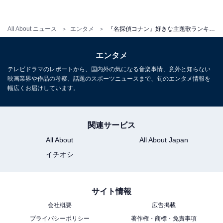
回答者からは、「どの曲も好きだが、この曲が真っ先に
All About ニュース
エンタメ
『名探偵コナン』好きな主題歌ランキング！ 倉木麻衣の『Secret of my heart』を超えた1位は？
頭の中で流れた（27歳男性）」「見た中で、一瞬で頭の
中に曲が流れたからです（40歳女性）」「未だに鼻歌で
エンタメ
歌っています（44歳男性）」などのコメントが寄せられ
テレビドラマのレポートから、国内外の気になる音楽事情、意外と知らない
ました。
映画業界や作品の考察、話題のスポーツニュースまで、旬のエンタメ情報を
幅広くお届けしています。
また、「小松未歩が売れるきっかけになったから（38歳
男性）」「まさに作品に寄り添った世界感の楽曲だから
関連サービス
（32歳男性）」「歌も好きだし、コナンのストーリーと
All About
All About Japan
合っていると思う（34歳女性）」など、ミステリーと愛
イチオシ
の「謎」をかけたような歌詞が、コナンにぴったりとい
う声も見られました。
サイト情報
＞12位までの全ランキング結果を見る
会社概要
広告掲載
プライバシーポリシー
著作権・商標・免責事項