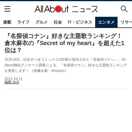
連載
ライフ
グルメ
社会
IT・ビジネス
エンタメ
リサ
『名探偵コナン』好きな主題歌ランキング！
倉木麻衣の『Secret of my heart』を超えた1
位は？
10月18日、記念すべきコミックス100巻が発売された『名探偵コナン』。All
About独自アンケート調査による、『名探偵コナン』好きな主題歌ランキング
を発表します！ （画像出典：Amazon）
2021.10.21
福島 ゆき