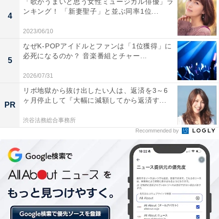
「歌がうまいと思う女性ミュージカル俳優」ラ
ンキング！ 「新妻聖子」と並ぶ同率1位...
4
2023/06/10
なぜK-POPアイドルとファンは「1位獲得」に
必死になるのか？ 音楽番組とチャー...
5
2026/07/31
リボ地獄から抜け出したい人は、返済を3～6
ヶ月停止して『大幅に減額してから返済す...
PR
渋谷法務総合事務所
Recommended by
第1位：『謎』／小松未歩（15票）