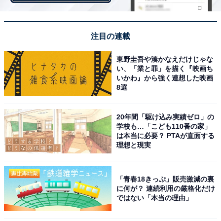
注目の連載
東野圭吾や湊かなえだけじゃな
い、「業と罪」を描く『映画ち
いかわ』から強く連想した映画
8選
20年間「駆け込み実績ゼロ」の
学校も…「こども110番の家」
は本当に必要？ PTAが直面する
理想と現実
「青春18きっぷ」販売激減の裏
に何が？ 連続利用の厳格化だけ
ではない「本当の理由」