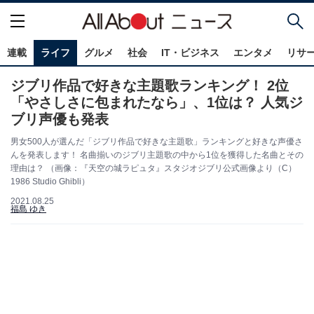
連載
ライフ
グルメ
社会
IT・ビジネス
エンタメ
リサ
ジブリ作品で好きな主題歌ランキング！ 2位
「やさしさに包まれたなら」、1位は？ 人気ジ
ブリ声優も発表
男女500人が選んだ「ジブリ作品で好きな主題歌」ランキングと好きな声優さ
んを発表します！ 名曲揃いのジブリ主題歌の中から1位を獲得した名曲とその
理由は？ （画像：『天空の城ラピュタ』スタジオジブリ公式画像より（C）
1986 Studio Ghibli）
2021.08.25
福島 ゆき