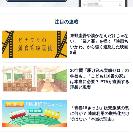
るし、英語版の歌もお気に入り（40歳女性）」「学生の
頃に音楽の授業で歌った覚えがあり、青春を思い出すか
ら。たまに聴きたくなる歌（25歳女性）」などのコメン
注目の連載
トが見られました。
東野圭吾や湊かなえだけじゃな
い、「業と罪」を描く『映画ち
いかわ』から強く連想した映画
8選
20年間「駆け込み実績ゼロ」の
学校も…「こども110番の家」
は本当に必要？ PTAが直面する
理想と現実
「青春18きっぷ」販売激減の裏
に何が？ 連続利用の厳格化だけ
ではない「本当の理由」