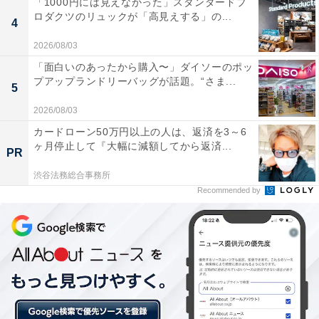
「1000円には見えなかった」スタンダードプ
ロダクツのリュックが「高見えする」の...
4
2026/08/03
「面白いのあったから購入〜」ダイソーのポッ
プアップランドリーバッグが話題。“さま...
5
2026/08/03
カードローン50万円以上の人は、返済を3～6
ヶ月停止して『大幅に減額してから返済...
PR
『耳をすませば』（スタジオジブリ公式画像より）（C）1995 柊あおい／
渋谷法務総合事務所
集英社・Studio Ghibli・NH
Recommended by
第4位は、『耳をすませば』の主題歌、「カントリー・
ロード」。作品中では雫が訳詞した設定で、聖司のヴァ
イオリンの伴奏で歌っているシーンも印象的です。
回答者からは、「素敵な曲。音楽の授業でも習い、思い
出の曲です（23歳女性）」「聞いていて気分が乗ってく