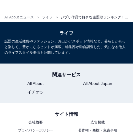
です。
All About ニュース
ライフ
ジブリ作品で好きな主題歌ランキング！ 2位「やさしさに包まれたなら」、1位は？ 人気ジブリ声優も発表
回答者からは、「幼稚園でよく歌った（31歳男性）」
「すごく希望が持てる歌で、ワクワクして楽しい気持ち
ライフ
になります（31歳女性）」「保育園勤務ですが、よく歌
話題の生活雑貨やファッション、お出かけスポット情報など、暮らしがもっ
うし、子供ウケが良い（27歳女性）」などの声が寄せら
と楽しく、豊かになるヒントが満載。編集部が独自調査した、気になる他人
れました。
のライフスタイル事情も公開しています。
関連サービス
第2位：やさしさに包まれたなら／『魔女の宅急
All About
All About Japan
便』（102票）
イチオシ
サイト情報
会社概要
広告掲載
プライバシーポリシー
著作権・商標・免責事項