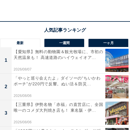
最新
一週間
一ヶ月
【愛知県】無料の動物園＆観光牧場に、市初の
天然温泉も！ 高速道路のハイウェイオア...
1
2026/08/07
「やっと巡り会えたよ」ダイソーの“ちいかわ
ポーチ”が220円で反響。ぬい活＆防災...
2
2026/08/06
【三重県】伊勢名物「赤福」の直営店に、全国
第4位：カントリー・ロード／『耳をすませば』
唯一のコメダ大判焼き店も！ 東名阪・伊...
3
（93票）
2026/08/06