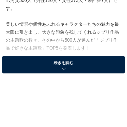
の男女500人（男性120人・女性373人・未回答7人）で
す。
美しい情景や個性あふれるキャラクターたちの魅力を最
大限に引き出し、大きな印象を残してくれるジブリ作品
の主題歌の数々。その中から500人が選んだ「ジブリ作
品で好きな主題歌」TOP5を発表します！
続きを読む
第5位：ルージュの伝言／『魔女の宅急便』（89
票）