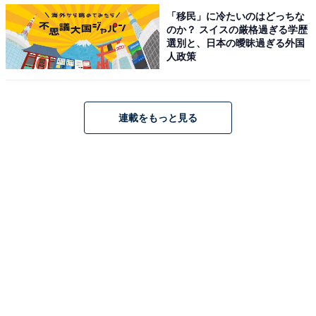
「移民」に冷たいのはどっちな
のか？ スイスの厳格過ぎる学歴
第3位：さんぽ／『となりのトトロ』（94票）
選別と、日本の曖昧過ぎる外国
人政策
連載をもっと見る
『となりのトトロ』（スタジオジブリ公式画像より）（C）1988 Studio
Ghibli）
第3位は、『となりのトトロ』のオープニングテーマ
「さんぽ」でした。今や童謡として扱うこともあるよう