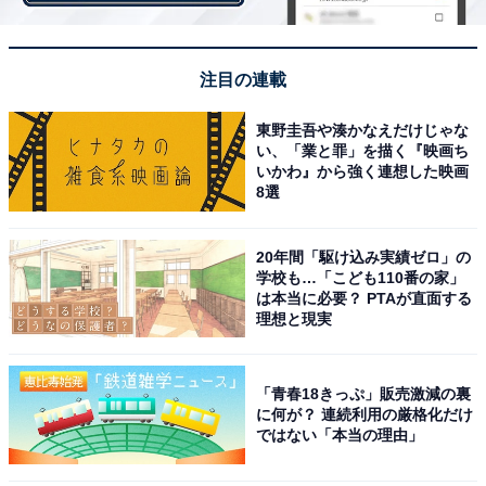
せるのもどうなんだろうって」
悩んだ挙句、匠の母は、中学受験をやめることを考え始
注目の連載
めます。
東野圭吾や湊かなえだけじゃな
い、「業と罪」を描く『映画ち
いかわ』から強く連想した映画
黒木の名言：「勉強が楽しくなければ、中学受験
8選
は成功しません」
20年間「駆け込み実績ゼロ」の
学校も…「こども110番の家」
匠の理解をサポートしようとマンツーマンで教えた佐倉
は本当に必要？ PTAが直面する
でしたが、結果として自分の「できない部分」をより意
理想と現実
識してしまうことになった匠。ほかの子どもたちからも
「落ちこぼれ」の烙印を押され自信を失ってしまいま
「青春18きっぷ」販売激減の裏
す。「できない子の気持ちが分からないのか」と言う佐
に何が？ 連続利用の厳格化だけ
倉に対して黒木は、
ではない「本当の理由」