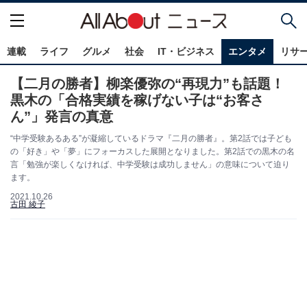
連載
ライフ
グルメ
社会
IT・ビジネス
エンタメ
リサ
【二月の勝者】柳楽優弥の“再現力”も話題！
黒木の「合格実績を稼げない子は“お客さ
ん”」発言の真意
“中学受験あるある”が凝縮しているドラマ『二月の勝者』。第2話では子ども
の「好き」や「夢」にフォーカスした展開となりました。第2話での黒木の名
言「勉強が楽しくなければ、中学受験は成功しません」の意味について迫り
ます。
2021.10.26
古田 綾子