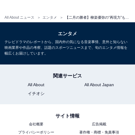
優秀な生徒には経営資源を集中させて手厚く指導し、合
格実績というリターンをガッチリ稼いでもらいます。
All About ニュース
エンタメ
【二月の勝者】柳楽優弥の“再現力”も話題！黒木の「合格実績を稼げない子は“お客さん”」発言の真意
ですが、Ｒの生徒はお客さんとして、楽しくお勉強させ
てください」
エンタメ
テレビドラマのレポートから、国内外の気になる音楽事情、意外と知らない
最下位のRクラスの生徒は「お客さん」という黒木の言
映画業界や作品の考察、話題のスポーツニュースまで、旬のエンタメ情報を
葉は冷酷にも感じます。一方で、楽しく前向きに勉強す
幅広くお届けしています。
ることの大切さや、偏差値だけではない学校選び、子ど
もの好きなことや夢に少しでも近づける中学受験につい
関連サービス
て考えさせられた第2話となりました。
All About
All About Japan
イチオシ
「早実に入って甲子園行きたい。早実のユニフォーム、
マジ格好いいんだよねー」
「二葉女子学院の制服着たい！ セーラー服のリボン、超
サイト情報
かわいい」
会社概要
広告掲載
プライバシーポリシー
著作権・商標・免責事項