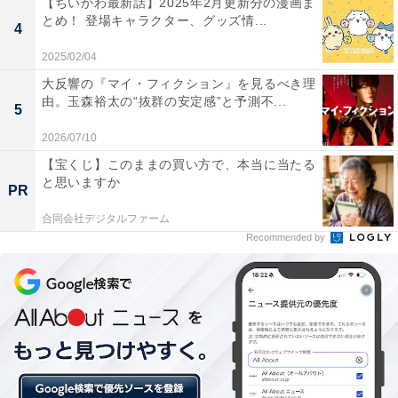
【ちいかわ最新話】2025年2月更新分の漫画ま
とめ！ 登場キャラクター、グッズ情...
4
2025/02/04
大反響の『マイ・フィクション』を見るべき理
由。玉森裕太の“抜群の安定感”と予測不...
5
2026/07/10
【宝くじ】このままの買い方で、本当に当たる
好きなことを我慢して勉強するのは「かわいそ
と思いますか
PR
う」か
合同会社デジタルファーム
Recommended by
なかなか勉強に対するやる気が感じられない男の子・匠
（山城琉飛）。鉄道が大好きな彼は、塾の授業中も窓の
方を見て、通過する電車を眺めています。
「もしかして中学受験に向いてないんじゃないかと」
「家族と夕飯も食べられない生活させてまで受験勉強さ