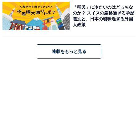
「私は誰ひとりとして、できない子だと思ったことはあ
「移民」に冷たいのはどっちな
りません」
のか？ スイスの厳格過ぎる学歴
選別と、日本の曖昧過ぎる外国
「あなたは子どもたちに勉強の苦しさだけを教えていた
人政策
のではありませんか？」
と言い放ちます。
連載をもっと見る
鉄道が好きな匠に対して黒木が提案したのは、鉄道研究
部がある学校。匠は目を輝かせ、レベルの高い作品を作
っていた鉄研の学校を目指したいという思いを強くしま
す。子どもの心をつかんだうえで、保護者の日ごろの苦
労を労い、さらには、鉄道好きの子どもの驚異的な記憶
力や地理の強さを評価し、伸びしろの根拠を示すという
徹底ぶり。
「塾は営利目的の企業です。