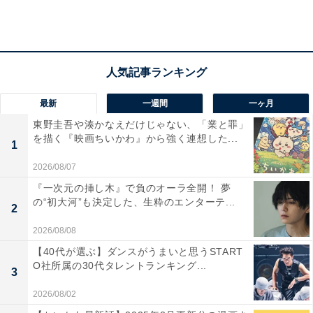
Rクラスに在籍する女の子・紫（市川ぼたん）。学校の
宿題で出された『将来の夢』というお題の作文につい
て、クラス担当の塾講師・佐倉（井上真央）に質問しま
す。
「6年生的には何て書いたら大人は満足なの？」
最新
一週間
一ヶ月
東野圭吾や湊かなえだけじゃない、「業と罪」
「お花屋さん」と書いたら「6年生にもなってそれじゃ
を描く『映画ちいかわ』から強く連想した...
1
困る」と母親に言われてしまった彼女。佐倉は返答に困
2026/08/07
ってしまいます。
『一次元の挿し木』で負のオーラ全開！ 夢
の“初大河”も決定した、生粋のエンターテ...
2
2026/08/08
【40代が選ぶ】ダンスがうまいと思うSTART
O社所属の30代タレントランキング...
3
2026/08/02