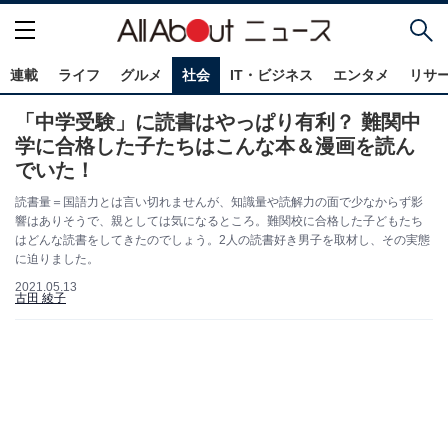
連載
ライフ
グルメ
社会
IT・ビジネス
エンタメ
リサ
「中学受験」に読書はやっぱり有利？ 難関中
学に合格した子たちはこんな本＆漫画を読ん
でいた！
読書量＝国語力とは言い切れませんが、知識量や読解力の面で少なからず影
響はありそうで、親としては気になるところ。難関校に合格した子どもたち
はどんな読書をしてきたのでしょう。2人の読書好き男子を取材し、その実態
に迫りました。
2021.05.13
古田 綾子