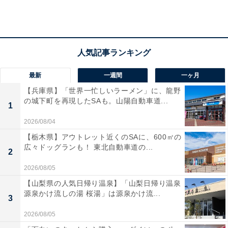
最新
一週間
一ヶ月
Aさん宅のリビングには天井までの大きな本棚。家族で共有しているので、
【兵庫県】「世界一忙しいラーメン」に、龍野
大人の本を勝手に読んでいることもあるとか
の城下町を再現したSAも。山陽自動車道...
1
Aさん、Bさん自身も、もともと読書習慣があったことか
2026/08/04
ら、大人も子どもも家で読書をするのが当たり前のよう
【栃木県】アウトレット近くのSAに、600㎡の
な環境だったといえそうです。
広々ドッグランも！ 東北自動車道の...
2
2026/08/05
また、ゲーム類の導入が小学校高学年と遅かったことも
【山梨県の人気日帰り温泉】「山梨日帰り温泉
源泉かけ流しの湯 桜湯」は源泉かけ流...
影響している可能性はありそうです。
3
2026/08/05