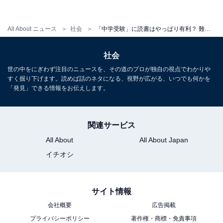
「電車が好きなので、『
電車で行こう！シリーズ
』
（集英社）が大好き。電車で旅行をする鉄道小説に
All About ニュース
社会
「中学受験」に読書はやっぱり有利？ 難関中学に合格した子たちはこんな本＆漫画を読んでいた！
は、地名や特産物などもたくさん出てくるので自然
と社会の勉強にもなった気がします。受験終了後の
社会
ご褒美として、息子が好きな寝台列車で実際に旅行
世の中をにぎわず注目のニュースを、その道のプロが独自の視点でわかりや
もしました。
すく掘り下げます。読めば話のネタになる、視野が広がる、いつでも何かを
「発見」できる情報をお伝えします。
『
都会のトム＆ソーヤ
』（講談社）や『
怪盗レッ
関連サービス
ド
』（KADOKAWA）もお気に入りで、いずれもシ
All About
All About Japan
リーズ全巻を読破しています。『
進撃の巨人
』（講
イチオシ
談社）や『
美味しんぼ
』（小学館）など漫画も好き
ですね。受験が終わった春休みには『
万能鑑定士Q
の事件簿
』（KADOKAWA）をずっと読んでいまし
サイト情報
た」（Bさん）
会社概要
広告掲載
プライバシーポリシー
著作権・商標・免責事項