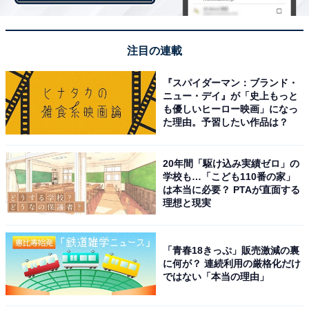
「1人読みのスタートは小学校入学の頃『
かいけつ
注目の連載
ゾロリシリーズ
』（ポプラ社）でした。その後『
世
界文学の森シリーズ
』（集英社）、2～3年生頃は
『スパイダーマン：ブランド・
ニュー・デイ』が「史上もっと
『
ずっこけ3人組シリーズ
』（ポプラ社）や学研の
も優しいヒーロー映画」になっ
『
ひみつシリーズ
』や『
ふしぎシリーズ
』。
た理由。予習したい作品は？
3～4年生頃から学習漫画『
実験対決・発明対決シリ
20年間「駆け込み実績ゼロ」の
ーズ
』、『
サバイバルシリーズ
』（ともに朝日新聞
学校も…「こども110番の家」
は本当に必要？ PTAが直面する
出版）にハマり、歴史漫画を全巻一括購入したのも
理想と現実
同時期です。小説では『
江戸川乱歩シリーズ
』から
始まり、4～5年生の頃には角川つばさ文庫や講談社
「青春18きっぷ」販売激減の裏
青い鳥文庫の小説が多くなりました」（Aさん）
に何が？ 連続利用の厳格化だけ
ではない「本当の理由」