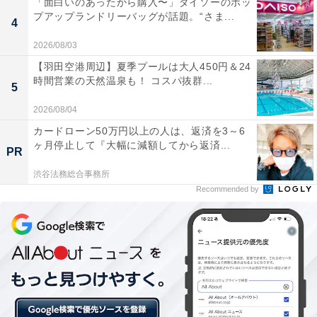
「面白いのあったから購入〜」ダイソーのポッ
プアップランドリーバッグが話題。“さま...
4
2026/08/03
【羽田空港周辺】夏季プールは大人450円＆24
時間営業の天然温泉も！ コスパ抜群...
5
2026/08/04
カードローン50万円以上の人は、返済を3～6
ヶ月停止して『大幅に減額してから返済...
PR
渋谷法務総合事務所
Recommended by
いつどんな本を読んできた？ 気になる読書歴
は……
では具体的にどんな本を読んできたのでしょうか。Aく
んの読書歴ついて聞いてみました。