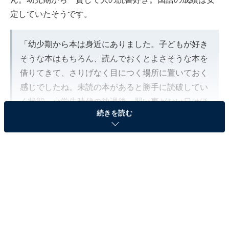
定していたそうです。
「幼少期から本は身近にありました。子どもが好き
そうな本はもちろん、読んでおくとよさそうな本を
借りてきて、さりげなく目につく場所に置いておく
感じでしたね。未読の本があると勝手に読破してい
く状態。小学生時代の放課後、習い事がない日はほ
続きを読む
とんどの時間を読書に費やしていて……。当時は、
たまには外遊びをしてほしくて悩んでいました」
（Aくんのお母さん ※以下Aさん）
「うちは小さい頃から読み聞かせを積極的にしてい
ました。図書館には週1～2回の頻度で通い、家には
図書館で借りた本が常に10冊ほどあったと思いま