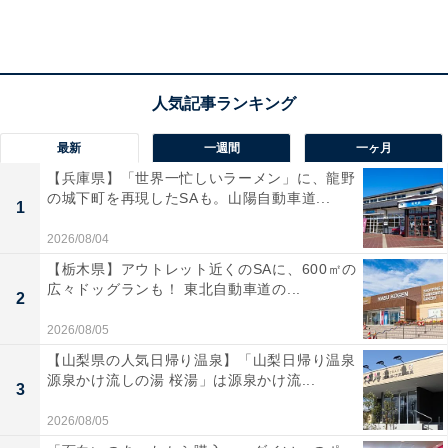
ゆくゆくは秋の風物詩のように定着し、「味噌の初物の
季節だな」「今年の味噌はどんな味わいかな」と毎年楽
しんでほしいと思っているそうです。
最新
一週間
一ヶ月
【兵庫県】「世界一忙しいラーメン」に、龍野
の城下町を再現したSAも。山陽自動車道...
1
2026/08/04
【栃木県】アウトレット近くのSAに、600㎡の
広々ドッグランも！ 東北自動車道の...
2
2026/08/05
【山梨県の人気日帰り温泉】「山梨日帰り温泉
源泉かけ流しの湯 桜湯」は源泉かけ流...
3
2026/08/05