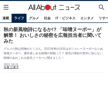
連載
ライフ
グルメ
社会
IT・ビジネス
エンタメ
リサ
秋の新風物詩になるか!? 「味噌ヌーボー」が
解禁！ おいしさの秘密を広報担当者に聞いて
みた
グルメの秋は初物がたくさん。2021年秋の注目はボジョレーヌーボーならぬ
味噌ヌーボー。通年楽しめる味噌の初物って？ 発売の理由や意外に知らない
味噌のあれこれを販売メーカーに聞きました！
2021.10.21
古屋 江美子