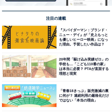
商品の特徴について、ひかり味噌の広報担当者は次のよ
うに話します。
注目の連載
「淡色系味噌は単調な味わいになってしまうことも多い
『スパイダーマン：ブランド・
ニュー・デイ』が「史上もっと
のですが、これまでにない明るさのきれいな色と“フレッ
も優しいヒーロー映画」になっ
シュ”という言葉がぴったりのすっきりした香りながら
た理由。予習したい作品は？
も、素材のおいしさや天然醸造ならではのうま味、甘味
などの奥深さも感じられる味噌です。天然醸造の場合、
20年間「駆け込み実績ゼロ」の
学校も…「こども110番の家」
短期間では熟成が進まないのではないかという懸念もあ
は本当に必要？ PTAが直面する
りましたが、例年の初夏より一足早く天地返しをおこな
理想と現実
い、おいしい味噌に仕上がりました」
「青春18きっぷ」販売激減の裏
に何が？ 連続利用の厳格化だけ
ではない「本当の理由」