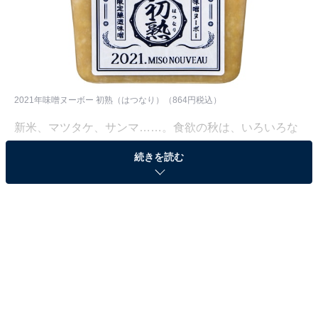
2021年味噌ヌーボー 初熟（はつなり）（864円税込）
新米、マツタケ、サンマ……。食欲の秋は、いろいろな
初物が楽しめる時期。ワインの世界では新酒のボージョ
続きを読む
レ・ヌーボーがおなじみですが、なんと味噌の世界にも
ヌーボーが登場しました。
それが長野県のひかり味噌株式会社が販売する「
2021 年味噌ヌーボー 初熟（はつなり）
」（864円税込／
400g）。10月20日から、首都圏のスーパーなどに並んで
います。ちなみにヌーボーとはフランス語で「新しい」
の意味です。