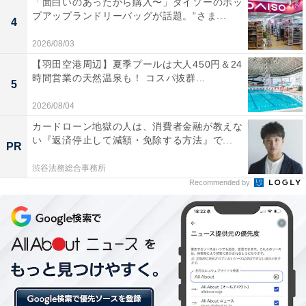
「面白いのあったから購入〜」ダイソーのポッ
プアップランドリーバッグが話題。“さま...
4
味噌ヌーボーのおすすめレシピ
2026/08/03
【羽田空港周辺】夏季プールは大人450円＆24
時間営業の天然温泉も！ コスパ抜群...
5
2026/08/04
カードローン地獄の人は、消費者金融が教えな
い『返済停止して減額・免除する方法』で...
PR
渋谷法務総合事務所
Recommended by
季節の野菜と合わせた味噌汁で季節感アップ。写真はさつまいもとねぎ