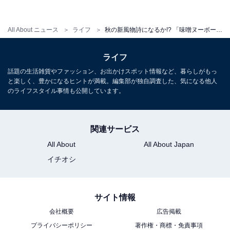
All About ニュース
ライフ
秋の新風物詩になるか!? 「味噌ヌーボー」が解禁！ おいしさの秘密を広報担当者に聞いてみた
ライフ
話題の生活雑貨やファッション、お出かけスポット情報など、暮らしがもっ
と楽しく、豊かになるヒントが満載。編集部が独自調査した、気になる他人
のライフスタイル事情も公開しています。
関連サービス
All About
All About Japan
イチオシ
ヌーボーと長期熟成の味噌の違いって？
サイト情報
会社概要
広告掲載
プライバシーポリシー
著作権・商標・免責事項