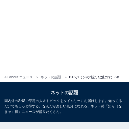
All About ニュース
ネットの話題
BTSジミンの“新たな魅力”にドキドキ……！ FILAとのコラボ動画「Jimin ver.」にファン大興奮
ネットの話題
国内外のSNSで話題の人＆トピックをタイムリーにお届けします。知ってる
だけでちょっと得する、なんだか楽しい気分になれる、ネット発「知ら（な
きゃ）損」ニュースが盛りだくさん。