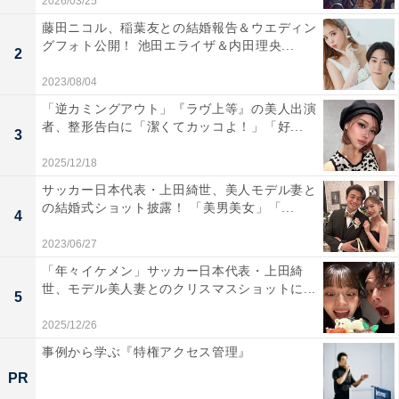
2026/03/25
藤田ニコル、稲葉友との結婚報告＆ウエディン
グフォト公開！ 池田エライザ＆内田理央...
2
2023/08/04
「逆カミングアウト」『ラヴ上等』の美人出演
者、整形告白に「潔くてカッコよ！」「好...
3
2025/12/18
サッカー日本代表・上田綺世、美人モデル妻と
の結婚式ショット披露！ 「美男美女」「...
4
2023/06/27
「年々イケメン」サッカー日本代表・上田綺
世、モデル美人妻とのクリスマスショットに...
5
2025/12/26
事例から学ぶ『特権アクセス管理』
PR