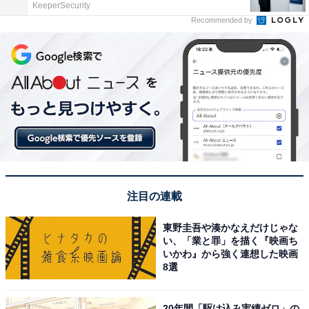
KeeperSecurity
Recommended by
注目の連載
東野圭吾や湊かなえだけじゃな
い、「業と罪」を描く『映画ち
いかわ』から強く連想した映画
8選
20年間「駆け込み実績ゼロ」の