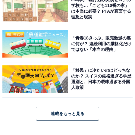
学校も…「こども110番の家」
は本当に必要？ PTAが直面する
理想と現実
「青春18きっぷ」販売激減の裏
に何が？ 連続利用の厳格化だけ
ではない「本当の理由」
「移民」に冷たいのはどっちな
のか？ スイスの厳格過ぎる学歴
選別と、日本の曖昧過ぎる外国
人政策
連載をもっと見る