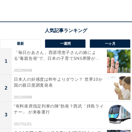
ー」をはじめ、パシフィコ横浜などオフィスビルが建ち
並びます。
また、100種類以上の動物を展示する「野毛山動物公
園」や「横浜アンパンパンこどもミュージアム」といっ
最新
一週間
一ヶ月
た子どもも楽しめるスポットも。
「毎日かあさん」西原理恵子さんの娘によ
る”毒親告発”で、日本の子育てSNS界隈が...
1
2022/06/08
日本人の好感度は昨年よりダウン？ 世界10か
国の親日度調査発表
2
2021/05/06
“有料座席指定列車の陣”勃発？西武「拝島ライ
ナー」 が来春運行
3
2017/11/21