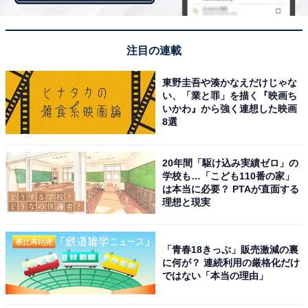
スも増えてきています。
＞次ページ：10位までのランキング結果
注目の連載
【おすすめ記事】
東野圭吾や湊かなえだけじゃな
い、「業と罪」を描く『映画ち
・
いかわ』から強く連想した映画
神奈川県民が選ぶ「街の幸福度」ランキング！ 3位「逗
8選
子市」、2位「横浜市青葉区」、1位は？
・
20年間「駆け込み実績ゼロ」の
【国勢調査2020】神奈川県で人口が増えたのは？ 3位
学校も…「こども110番の家」
は本当に必要？ PTAが直面する
「横浜市西区」、2位「川崎市中原区」、1位は…
理想と現実
・
神奈川県民が選ぶ「住み続けたい駅」ランキング！ 3位
「青春18きっぷ」販売激減の裏
「本鵠沼駅」、2位「鵠沼海岸駅」、1位は？
に何が？ 連続利用の厳格化だけ
・
ではない「本当の理由」
神奈川県の住みここちランキング！ 3位「横浜市青葉