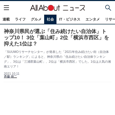
連載
ライフ
グルメ
社会
IT・ビジネス
エンタメ
リサ
神奈川県民が選ぶ「住み続けたい自治体」ト
ップ10！ 3位「葉山町」2位「横浜市西区」を
抑えた1位は？
「SUUMOリサーチセンター」が発表した「2021年住み続けたい街（自治体
／駅）ランキング」によると、神奈川県の「住み続けたい自治体ランキン
グ」、3位は「三浦郡葉山町」、2位は「横浜市西区」でした。1位は人気の湘
南エリア！
2021.10.11
斉藤 雄二