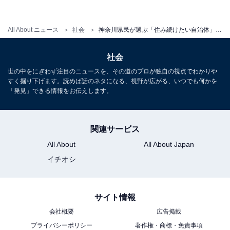
1
2
All About ニュース
社会
神奈川県民が選ぶ「住み続けたい自治体」トップ10！ 3位「葉山町」2位「横浜市西区」を抑えた1位は？
社会
世の中をにぎわず注目のニュースを、その道のプロが独自の視点でわかりや
すく掘り下げます。読めば話のネタになる、視野が広がる、いつでも何かを
「発見」できる情報をお伝えします。
関連サービス
All About
All About Japan
イチオシ
サイト情報
会社概要
広告掲載
プライバシーポリシー
著作権・商標・免責事項