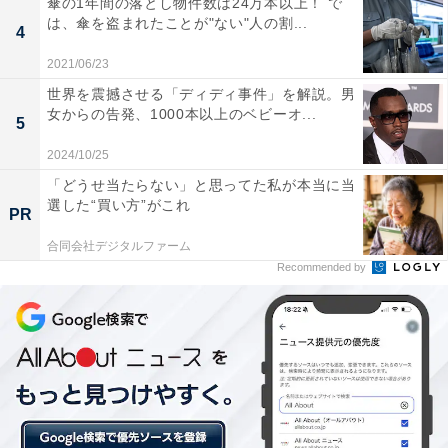
傘の1年間の落とし物件数は24万本以上！ で
は、傘を盗まれたことが"ない"人の割...
4
2021/06/23
世界を震撼させる「ディディ事件」を解説。男
第1位：逗子市
女からの告発、1000本以上のベビーオ...
5
神奈川県で住み続けたい自治体1位は、「逗子市」でし
2024/10/25
た。神奈川県西南部の藤沢市や鎌倉市と並ぶ人気のエリ
「どうせ当たらない」と思ってた私が本当に当
選した“買い方”がこれ
アで、海と山の両方を楽しめる自然豊かな住環境が魅
PR
力。
合同会社デジタルファーム
Recommended by
街の魅力TOP5には「自然が豊富（山や海、森、川な
ど）」のほか、新型コロナの影響で郊外への移住が注目
されており「メディアによく取り上げられて有名であ
る」といった項目もランクイン。個性的なパン屋やカフ
ェが魅力で、移住者が新しい店をオープンしているケー