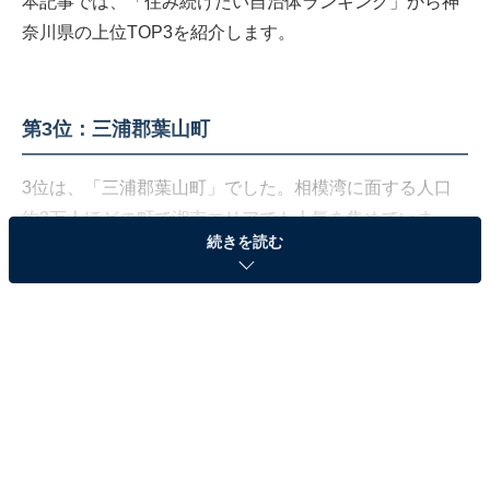
本記事では、「住み続けたい自治体ランキング」から神
奈川県の上位TOP3を紹介します。
第3位：三浦郡葉山町
3位は、「三浦郡葉山町」でした。相模湾に面する人口
約3万人ほどの町で湘南エリアでも人気を集めていま
続きを読む
す。丘陵地の多い地形ともあって、高級住宅地としても
発展している地域です。
日本ヨット発祥の地として有名で、ヨットやボート、シ
ュノーケルなどのマリンスポーツが楽しめます。