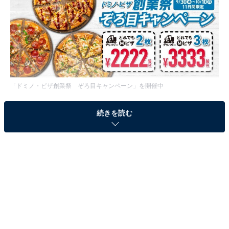
「ドミノ・ピザ創業祭 ぞろ目キャンペーン」を開催中
続きを読む
キャンペーン期間中は、Mサイズピザ全種類のデリバリ
ーが、おめでたい「ぞろ目価格」になります。通常2枚
で3800～6160円（税込）が2枚で2222円（税込）にな
り、通常3枚で5700～9240円（税込）が3枚で3333円
（税込）になります。最大で約64%の割引です。
季節限定商品を含むすべてのピザから選択でき、どの組
み合わせでも大丈夫です。ピザが大好きな人、ピザ・パ