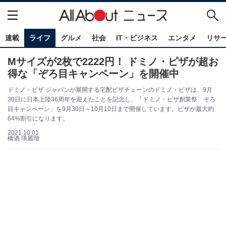
連載
ライフ
グルメ
社会
IT・ビジネス
エンタメ
リサ
Mサイズが2枚で2222円！ ドミノ・ピザが超お
得な「ぞろ目キャンペーン」を開催中
ドミノ・ピザ ジャパンが展開する宅配ピザチェーンのドミノ・ピザは、9月
30日に日本上陸36周年を迎えたことを記念し、「ドミノ・ピザ創業祭 ぞろ
目キャンペーン」を9月30日～10月10日まで開催しています。ピザが最大約
64%割引になります。
2021.10.01
橋酒 瑛麗瑠