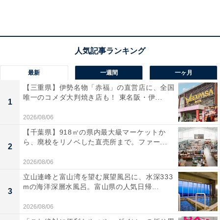
テイクアウトもお得
デリバリーだけなく、テイクアウトもお得になります。
通常1枚で950～1540円（税込）の「1ハッピーレンジM
サイズピザ」が、すべて1枚888円（税込）になります。
最新
一週間
一ヶ月
【三重県】伊勢名物「赤福」の直営店に、全国
唯一のコメダ大判焼き店も！ 東名阪・伊...
1
ご飯の上にチーズとピザのトッピングをのせた今話題の
2026/08/06
新商品「ピザライスボウル」は、通常799～999円（税
【千葉県】918㎡の県内最大級マーケットか
込）のところ、すべて1つ500円になります。
ら、廃校をリノベした直売所まで。ファー...
2
2026/08/06
ピザだけでなく、ライスボウルまで割引になるお得な11
立山連峰と富山湾を望む展望風呂に、水深333
日間。ぜひ、ドミノ・ピザへ足を運んでみてはいかがで
mの海洋深層水風呂。富山県の人気日帰...
3
しょうか。
2026/08/06