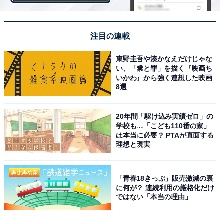
【おすすめ記事】
・
注目の連載
早期割引で100円お得！ モスバーガー、クリスマス向け
東野圭吾や湊かなえだけじゃな
「モスチキンチケット」の販売開始
い、「業と罪」を描く『映画ち
・
いかわ』から強く連想した映画
8選
びっくりドンキー、400gの「ガリバーバーグ」や倍量の
フライドポテト、高さ25cmのイチゴミルクなどが登場！
・
20年間「駆け込み実績ゼロ」の
学校も…「こども110番の家」
ケンタッキー、最大1080円お得な「シェアBOX」発売！
は本当に必要？ PTAが直面する
人気のチキンを自由に選べる
理想と現実
・
7年ぶりの復活！ モスバーガーの「フォカッチャサン
「青春18きっぷ」販売激減の裏
ド」はスモーキーな味で気分はまさに「アウトドア」
に何が？ 連続利用の厳格化だけ
ではない「本当の理由」
・
10代・20代の「好きな冷凍食品」ランキング！ 「からあ