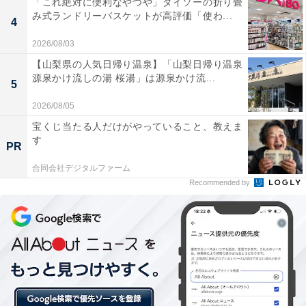
「これ絶対に便利なやつや」ダイソーの折り畳
DATA
み式ランドリーバスケットが高評価「使わ...
4
「ドミノ・ピザ創業祭 ぞろ目キャンペーン」
2026/08/03
期間：9月30日～10月10日
【山梨県の人気日帰り温泉】「山梨日帰り温泉
内容：デリバリー どれでもMピザ2枚2222円（税込）
源泉かけ流しの湯 桜湯」は源泉かけ流...
5
どれでもMピザ3枚3333円（税込）
2026/08/05
※対象商品はMピザ全品です
宝くじ当たる人だけがやっていること、教えま
テイクアウト どれでもMピザ１枚888円（税込）
す
PR
※対象商品は1ハッピーレンジMピザ
全品です
合同会社デジタルファーム
Recommended by
ピザライスボウル、全ての味が各種
500円（税込）
※デリバリーは通常価格の1099円
（税込）～です
※クーポン・特典の併用はできませ
ん