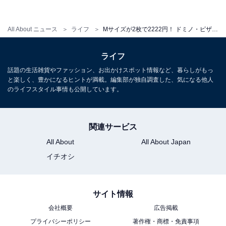
All About ニュース
ライフ
Mサイズが2枚で2222円！ ドミノ・ピザが超お得な「ぞろ目キャンペーン」を開催中
ライフ
話題の生活雑貨やファッション、お出かけスポット情報など、暮らしがもっ
と楽しく、豊かになるヒントが満載。編集部が独自調査した、気になる他人
のライフスタイル事情も公開しています。
関連サービス
All About
All About Japan
イチオシ
サイト情報
会社概要
広告掲載
プライバシーポリシー
著作権・商標・免責事項