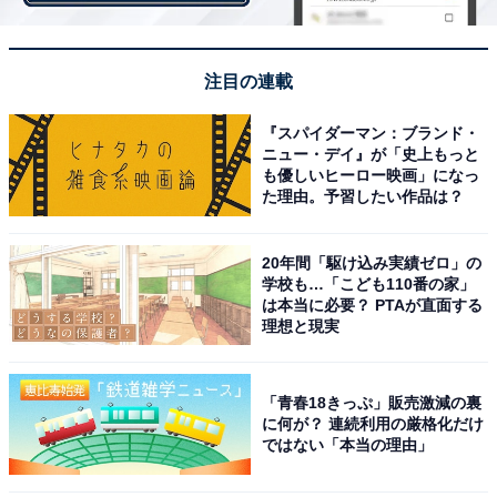
注目の連載
『スパイダーマン：ブランド・
ニュー・デイ』が「史上もっと
も優しいヒーロー映画」になっ
た理由。予習したい作品は？
「ガリバー専用 ガリバーライス」
20年間「駆け込み実績ゼロ」の
学校も…「こども110番の家」
は本当に必要？ PTAが直面する
理想と現実
「ガリバーフライドポテト」（通常量の2倍 税込660
円）
「青春18きっぷ」販売激減の裏
に何が？ 連続利用の厳格化だけ
ではない「本当の理由」