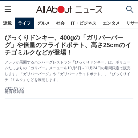
連載
ライフ
グルメ
社会
IT・ビジネス
エンタメ
リサ
びっくりドンキー、400gの「ガリバーバー
グ」や倍量のフライドポテト、高さ25cmのイ
チゴミルクなどが登場！
アレフが展開するハンバーグレストラン「びっくりドンキー」は、ボリュー
ムたっぷりの「ガリバー」メニューを10⽉6⽇～11⽉24⽇の期間限定で販売
します。「ガリバーバーグ」や「ガリバーフライドポテト」、「びっくりイ
チゴミルク」などを展開します。
2021.09.30
橋酒 瑛麗瑠