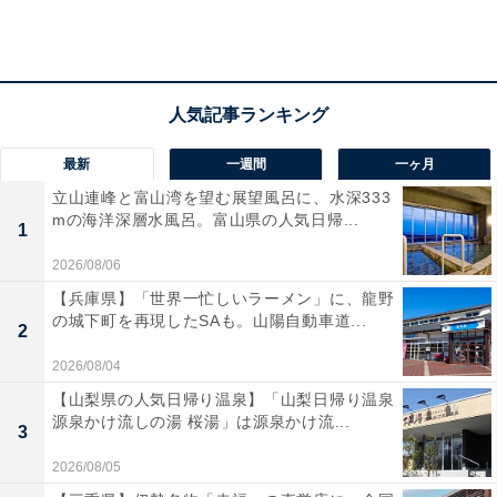
最新
一週間
一ヶ月
立山連峰と富山湾を望む展望風呂に、水深333
mの海洋深層水風呂。富山県の人気日帰...
1
2026/08/06
【兵庫県】「世界一忙しいラーメン」に、龍野
の城下町を再現したSAも。山陽自動車道...
2
2026/08/04
「ガリバーバーグディッシュ レギュラ―」
【山梨県の人気日帰り温泉】「山梨日帰り温泉
源泉かけ流しの湯 桜湯」は源泉かけ流...
3
2026/08/05
「ガリバーバーグステーキ レギュラー」（400g 税込