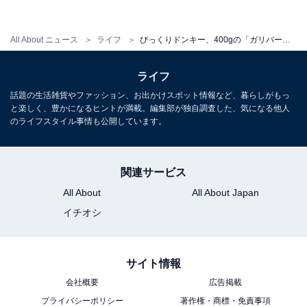
All About ニュース
ライフ
びっくりドンキー、400gの「ガリバーバーグ」や倍量のフライドポテト、高さ25cmのイチゴミルクなどが登場！
ライフ
話題の生活雑貨やファッション、お出かけスポット情報など、暮らしがもっ
と楽しく、豊かになるヒントが満載。編集部が独自調査した、気になる他人
のライフスタイル事情も公開しています。
関連サービス
All About
All About Japan
イチオシ
サイト情報
会社概要
広告掲載
プライバシーポリシー
著作権・商標・免責事項