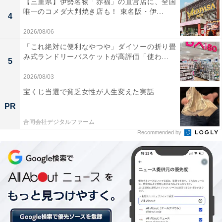
【三重県】伊勢名物「赤福」の直営店に、全国
1290円）
唯一のコメダ大判焼き店も！ 東名阪・伊...
4
2026/08/06
「これ絶対に便利なやつや」ダイソーの折り畳
み式ランドリーバスケットが高評価「使わ...
5
2026/08/03
宝くじ当選で貧乏女性が人生変えた実話
PR
合同会社デジタルファーム
「ガリバーバーグステーキ レギュラー」
Recommended by
「ガリバー専用 ガリバーライス」（600g 税込395円）