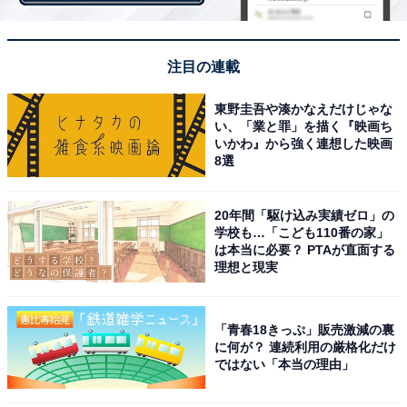
ぷにぷに感にこだわった「求肥シート」
注目の連載
東野圭吾や湊かなえだけじゃな
い、「業と罪」を描く『映画ち
いかわ』から強く連想した映画
8選
20年間「駆け込み実績ゼロ」の
学校も…「こども110番の家」
は本当に必要？ PTAが直面する
理想と現実
「青春18きっぷ」販売激減の裏
に何が？ 連続利用の厳格化だけ
ではない「本当の理由」