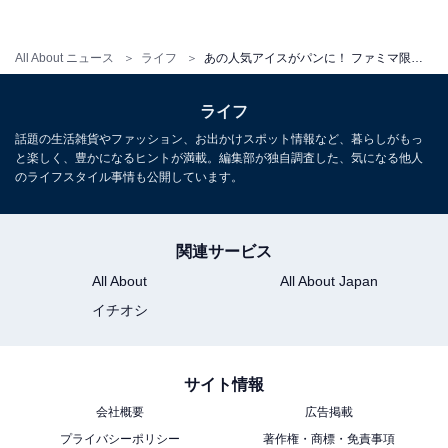
All About ニュース
ライフ
あの人気アイスがパンに！ ファミマ限定「雪見だいふくみたいなパン」であの「もちもち感」は再現されているのか
ぷにぷにした食感を求肥シートで表現
ライフ
話題の生活雑貨やファッション、お出かけスポット情報など、暮らしがもっ
と楽しく、豊かになるヒントが満載。編集部が独自調査した、気になる他人
雪見だいふくは表面が柔らかい餅で包まれていますよ
のライフスタイル事情も公開しています。
ね。それを求肥で表現したのが今回の試みです。もちも
ちした食感は、雪見だいふくには欠かせません。おそら
く商品開発の際にも、本家「雪見だいふく」のようなも
関連サービス
ちもち食感の再現にかなりこだわったのではないでしょ
All About
All About Japan
うか。
イチオシ
雪見だいふくならではのもちもち感は、ちゃんと再現さ
サイト情報
れています。
会社概要
広告掲載
プライバシーポリシー
著作権・商標・免責事項