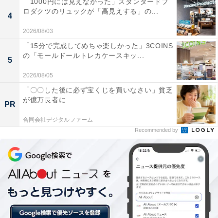
「1000円には見えなかった」スタンダードプ
ロダクツのリュックが「高見えする」の...
外側は餅ではない
4
2026/08/03
アイスの雪見だいふくとの違いは、外側が餅ではないと
「15分で完成してめちゃ楽しかった」3COINS
の「モールドールトレカケースキッ...
いう点です。
5
2026/08/05
「〇〇した後に必ず宝くじを買いなさい」貧乏
が億万長者に
PR
合同会社デジタルファーム
Recommended by