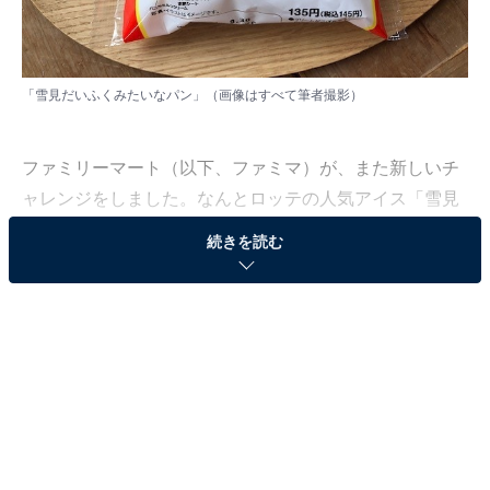
「雪見だいふくみたいなパン」（画像はすべて筆者撮影）
ファミリーマート（以下、ファミマ）が、また新しいチ
ャレンジをしました。なんとロッテの人気アイス「雪見
だいふく」をモチーフにしたパンを、ロッテ商品開発チ
続きを読む
ームの協力を得て作ってしまったのです。
ファミマは2021年に40周年を迎えましたが、ロッテの雪
見だいふくも発売から40年。ファミマと同じ40周年なの
です。だからこそのコラボ商品「雪見だいふくみたいな
パン」を、早速食べてみました！