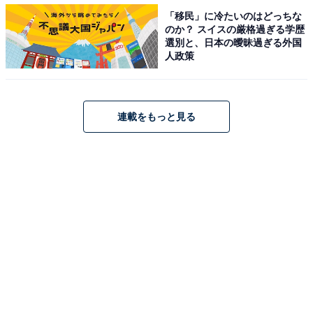
ミルキーなホイップとバニラミルククリーム、そして求肥シート
「移民」に冷たいのはどっちな
のか？ スイスの厳格過ぎる学歴
選別と、日本の曖昧過ぎる外国
上に乗っているパンをとってみると、ミルキーなホイッ
人政策
プとバニラミルククリームの間に、何やら餅のようなも
のがサンドされています。これは和菓子の材料を使った
求肥（ぎゅうひ）シート。
連載をもっと見る