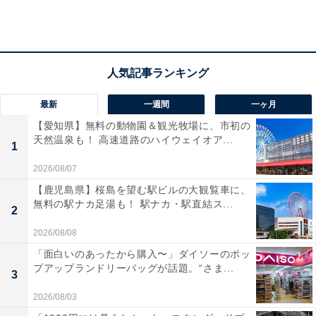
「雪見だいふくみたいなパン」は、ふんわりとしてい
て、かなり柔らかいです。表面にはアイスの雪見だいふ
くと同じような白い粉が付いています。
最新
一週間
一ヶ月
【愛知県】無料の動物園＆観光牧場に、市初の
天然温泉も！ 高速道路のハイウェイオア...
1
2026/08/07
【鹿児島県】桜島を望む駅ビルの大観覧車に、
無料の駅ナカ足湯も！ 駅ナカ・駅直結ス...
2
2026/08/08
「面白いのあったから購入〜」ダイソーのポッ
プアップランドリーバッグが話題。“さま...
3
2026/08/03