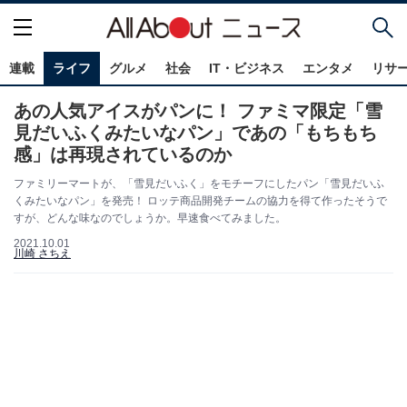
連載
ライフ
グルメ
社会
IT・ビジネス
エンタメ
リサ
あの人気アイスがパンに！ ファミマ限定「雪
見だいふくみたいなパン」であの「もちもち
感」は再現されているのか
ファミリーマートが、「雪見だいふく」をモチーフにしたパン「雪見だいふ
くみたいなパン」を発売！ ロッテ商品開発チームの協力を得て作ったそうで
すが、どんな味なのでしょうか。早速食べてみました。
2021.10.01
川崎 さちえ