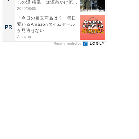
しの湯 桜湯」は源泉かけ流...
賀ゆめ
お...
2026/08/05
2026/08/0
「今日の目玉商品は？」毎日
事例か
変わるAmazonタイムセール
管理』
PR
PR
が見逃せない
Amazon
KeeperSec
Recommended by