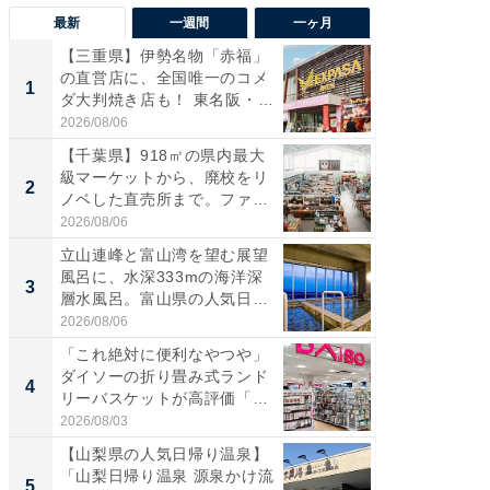
最新
一週間
一ヶ月
【三重県】伊勢名物「赤福」
【兵庫
の直営店に、全国唯一のコメ
ーメン
1
1
ダ大判焼き店も！ 東名阪・
再現した
伊...
道...
2026/08/06
2026/08/0
【千葉県】918㎡の県内最大
【三重
級マーケットから、廃校をリ
「鈴鹿天
2
2
ノベした直売所まで。ファ
は100
ー...
2026/08/06
2026/08/0
立山連峰と富山湾を望む展望
「ミニオ
風呂に、水深333mの海洋深
ッグ！ 
3
3
層水風呂。富山県の人気日
ど、夏限
帰...
2026/08/06
2026/08/0
「これ絶対に便利なやつや」
【埼玉
ダイソーの折り畳み式ランド
「行田天
4
4
リーバスケットが高評価「使
は和の
わ...
が...
2026/08/03
2026/08/0
【山梨県の人気日帰り温泉】
【石川
「山梨日帰り温泉 源泉かけ流
湯】「天
5
5