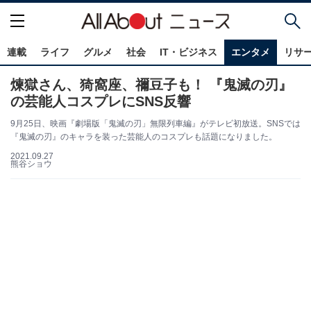
連載
ライフ
グルメ
社会
IT・ビジネス
エンタメ
リサ
煉獄さん、猗窩座、禰豆子も！ 『鬼滅の刃』
の芸能人コスプレにSNS反響
9月25日、映画『劇場版「鬼滅の刃」無限列車編』がテレビ初放送。SNSでは
『鬼滅の刃』のキャラを装った芸能人のコスプレも話題になりました。
2021.09.27
熊谷ショウ