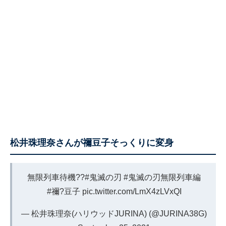
松井珠理奈さんが禰豆子そっくりに変身
無限列車待機??
#鬼滅の刃
#鬼滅の刃無限列車編
#禰?豆子
pic.twitter.com/LmX4zLVxQI
— 松井珠理奈(ハリウッドJURINA) (@JURINA38G)