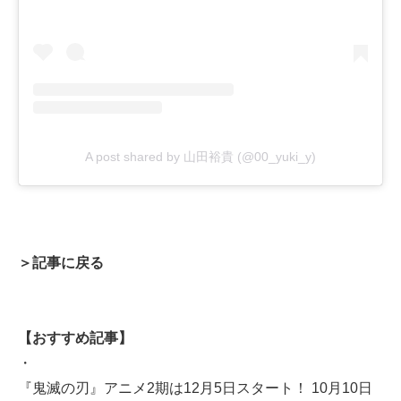
A post shared by 山田裕貴 (@00_yuki_y)
＞記事に戻る
【おすすめ記事】
・
『鬼滅の刃』アニメ2期は12月5日スタート！ 10月10日