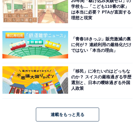
20年間「駆け込み実績ゼロ」の
学校も…「こども110番の家」
は本当に必要？ PTAが直面する
理想と現実
「青春18きっぷ」販売激減の裏
に何が？ 連続利用の厳格化だけ
ではない「本当の理由」
「移民」に冷たいのはどっちな
のか？ スイスの厳格過ぎる学歴
選別と、日本の曖昧過ぎる外国
人政策
連載をもっと見る