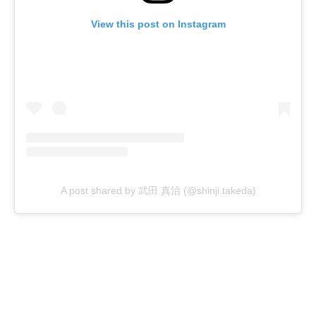
View this post on Instagram
A post shared by 武田 真治 (@shinji.takeda)