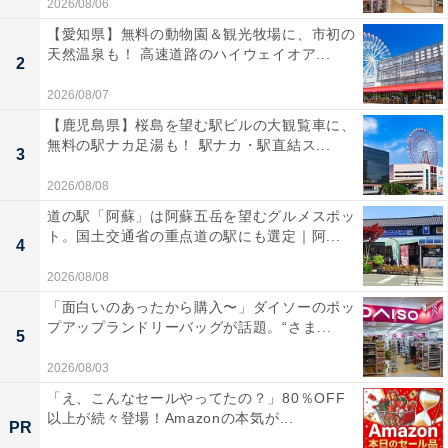
2026/08/06
【愛知県】無料の動物園＆観光牧場に、市初の
天然温泉も！ 高速道路のハイウェイオア...
2
2026/08/07
【鹿児島県】桜島を望む駅ビルの大観覧車に、
無料の駅ナカ足湯も！ 駅ナカ・駅直結ス...
3
2026/08/08
道の駅「阿蘇」は阿蘇五岳を望むグルメスポッ
ト。国土交通省の重点道の駅にも選定｜阿...
4
2026/08/08
「面白いのあったから購入〜」ダイソーのポッ
プアップランドリーバッグが話題。“さま...
5
2026/08/03
「え、こんなセールやってたの？」80％OFF
以上が続々登場！Amazonの本気が...
PR