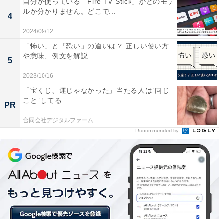
自分が使っている「Fire TV Stick」がどのモデ
九州地方では最も人口が多く、県庁所在地の福岡市は西
ルか分かりません。どこで...
4
日本において、大阪市と名古屋市に次ぐ人口数。玄界灘
2024/09/12
の壱岐や対馬をはさんで朝鮮半島があり、韓国南部の主
「怖い」と「恐い」の違いは？ 正しい使い方
要都市である「釜山」までは福岡市から直線距離で
や意味、例文を解説
5
200km程度。また中国の上海市までは850km程と、いず
2023/10/16
れも東京よりも近い距離にあります。
「宝くじ、運じゃなかった」当たる人は“同じ
こと”してる
PR
大阪や東京に本部を置く企業の支社も多く点在してお
り、地方勤務地として魅力的な地域のようです。
合同会社デジタルファーム
Recommended by
【関連記事】
・
全国の住みここち「都道府県」ランキング！ 3位「福岡
県」、2位「兵庫県」、2年連続の1位は…!?
・
「水道水を飲むことに抵抗がない」都道府県ランキン