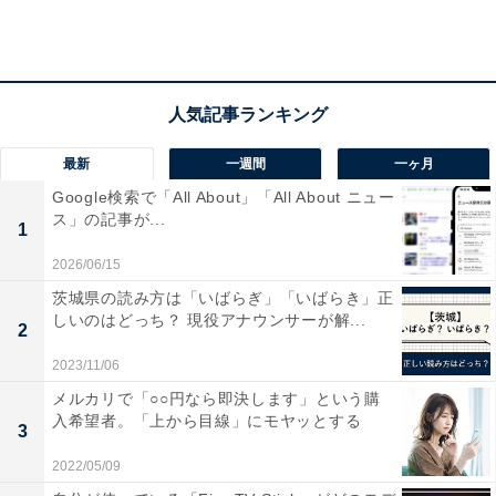
最新
一週間
一ヶ月
Google検索で「All About」「All About ニュー
ス」の記事が...
1
2026/06/15
茨城県の読み方は「いばらぎ」「いばらき」正
しいのはどっち？ 現役アナウンサーが解...
2
2023/11/06
第1位：福岡県
メルカリで「○○円なら即決します」という購
入希望者。「上から目線」にモヤッとする
3
1位は、「福岡県」でした。
2022/05/09