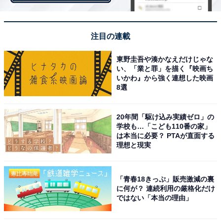
グ！ 3位は 「鳥取県」、同率1位は東北地方の……？
・
注目の連載
東京は42位？ 経済的に豊かな都道府県ランキング3位
「茨城県」2位「富山県」1位は…
東野圭吾や湊かなえだけじゃな
・
い、「業と罪」を描く『映画ち
いかわ』から強く連想した映画
移住したい都道府県ランキングが変動！ 2020年は静岡県
8選
が首位
・
20年間「駆け込み実績ゼロ」の
5000人が選んだ全国の好きなお土産菓子！ 3位「もみじ
学校も…「こども110番の家」
饅頭」2位「八つ橋」、1位は物産展でも人気のあのお菓
は本当に必要？ PTAが直面する
理想と現実
子！
【関連リンク】
「青春18きっぷ」販売激減の裏
に何が？ 連続利用の厳格化だけ
エン・ジャパン
ではない「本当の理由」