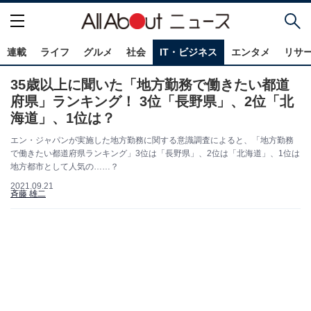
連載
ライフ
グルメ
社会
IT・ビジネス
エンタメ
リサ
35歳以上に聞いた「地方勤務で働きたい都道
府県」ランキング！ 3位「長野県」、2位「北
海道」、1位は？
エン・ジャパンが実施した地方勤務に関する意識調査によると、「地方勤務
で働きたい都道府県ランキング」3位は「長野県」、2位は「北海道」、1位は
地方都市として人気の……？
2021.09.21
斉藤 雄二