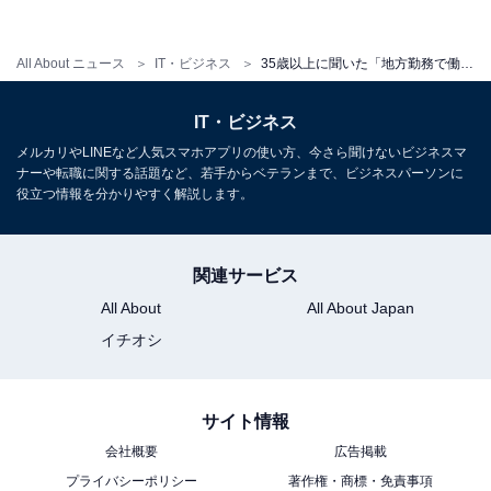
All About ニュース
IT・ビジネス
35歳以上に聞いた「地方勤務で働きたい都道府県」ランキング！ 3位「長野県」、2位「北海道」、1位は？
IT・ビジネス
メルカリやLINEなど人気スマホアプリの使い方、今さら聞けないビジネスマ
ナーや転職に関する話題など、若手からベテランまで、ビジネスパーソンに
役立つ情報を分かりやすく解説します。
関連サービス
All About
All About Japan
イチオシ
サイト情報
会社概要
広告掲載
プライバシーポリシー
著作権・商標・免責事項