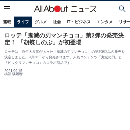
連載
ライフ
グルメ
社会
IT・ビジネス
エンタメ
リサ
ロッテ「鬼滅の刃マンチョコ」第2弾の発売決
定！ 「胡蝶しのぶ」が初登場
ロッテは、昨年大反響があった「鬼滅の刃マンチョコ」の第2弾商品の発売を
決定しました。9月28日から発売されます。人気コンテンツ『鬼滅の刃』と
「ビックリマンチョコ」のコラボ商品です。
2021.09.15
橋酒 瑛麗瑠