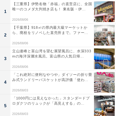
【三重県】伊勢名物「赤福」の直営店に、全国
唯一のコメダ大判焼き店も！ 東名阪・伊...
1
2026/08/06
【千葉県】918㎡の県内最大級マーケットか
ら、廃校をリノベした直売所まで。ファー...
2
2026/08/06
立山連峰と富山湾を望む展望風呂に、水深333
mの海洋深層水風呂。富山県の人気日帰...
3
2026/08/06
「これ絶対に便利なやつや」ダイソーの折り畳
み式ランドリーバスケットが高評価「使わ...
4
2026/08/03
「1000円には見えなかった」スタンダードプ
ロダクツのリュックが「高見えする」の...
5
2026/08/03