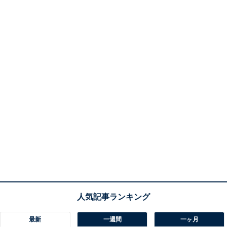
最新
一週間
一ヶ月