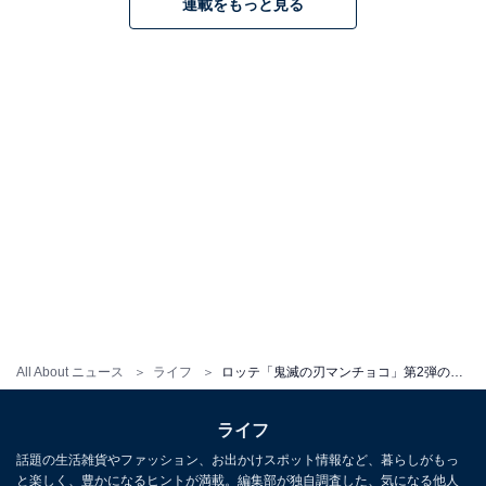
連載をもっと見る
All About ニュース
ライフ
ロッテ「鬼滅の刃マンチョコ」第2弾の発売決定！ 「胡蝶しのぶ」が初登場
ライフ
話題の生活雑貨やファッション、お出かけスポット情報など、暮らしがもっ
と楽しく、豊かになるヒントが満載。編集部が独自調査した、気になる他人