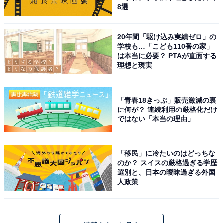
8選
20年間「駆け込み実績ゼロ」の
学校も…「こども110番の家」
は本当に必要？ PTAが直面する
理想と現実
「青春18きっぷ」販売激減の裏
に何が？ 連続利用の厳格化だけ
ではない「本当の理由」
「移民」に冷たいのはどっちな
のか？ スイスの厳格過ぎる学歴
選別と、日本の曖昧過ぎる外国
人政策