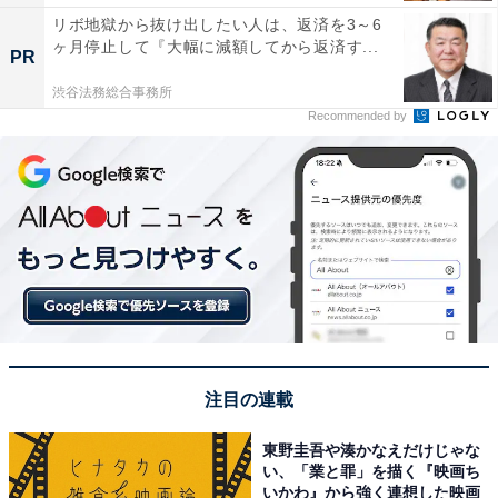
リボ地獄から抜け出したい人は、返済を3～6
ヶ月停止して『大幅に減額してから返済す...
PR
渋谷法務総合事務所
Recommended by
注目の連載
東野圭吾や湊かなえだけじゃな
い、「業と罪」を描く『映画ち
いかわ』から強く連想した映画