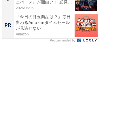
ニバース』が面白い！ 必見
画ちい
で...
た...
2026/06/05
2026/08/0
「今日の目玉商品は？」毎日
その買
変わるAmazonタイムセール
れない
PR
PR
が見逃せない
Amazon
他力本願
Recommended by