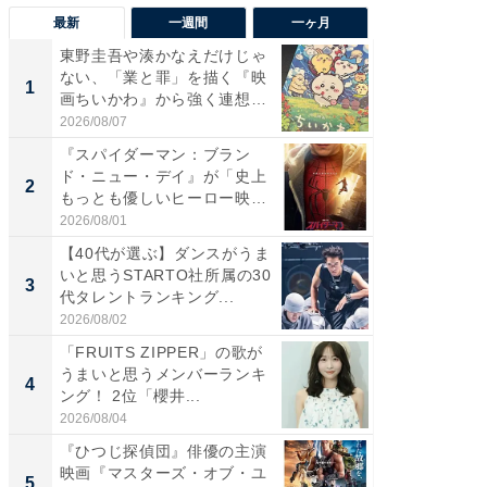
最新
一週間
一ヶ月
東野圭吾や湊かなえだけじゃ
【40代
ない、「業と罪」を描く『映
いと思う
1
1
画ちいかわ』から強く連想し
代タレン
た...
2026/08/07
2026/08/0
『スパイダーマン：ブラン
『スパ
ド・ニュー・デイ』が「史上
ド・ニ
2
2
もっとも優しいヒーロー映
もっと
画」に...
画」に..
2026/08/01
2026/08/0
【40代が選ぶ】ダンスがうま
ワケあ
いと思うSTARTO社所属の30
マ『フ
3
3
代タレントランキング...
演技連発
の...
2026/08/02
2026/08/0
「FRUITS ZIPPER」の歌が
「FRUI
うまいと思うメンバーランキ
うまい
4
4
ング！ 2位「櫻井...
ング！ 2
2026/08/04
2026/08/0
『ひつじ探偵団』俳優の主演
東野圭
映画『マスターズ・オブ・ユ
ない、
5
5