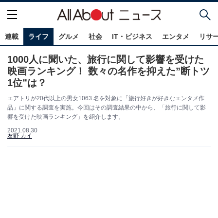
連載
ライフ
グルメ
社会
IT・ビジネス
エンタメ
リサ
1000人に聞いた、旅行に関して影響を受けた
映画ランキング！ 数々の名作を抑えた”断トツ
1位”は？
エアトリが20代以上の男女1063 名を対象に「旅行好きが好きなエンタメ作
品」に関する調査を実施。今回はその調査結果の中から、「旅行に関して影
響を受けた映画ランキング」を紹介します。
2021.08.30
友野 カイ