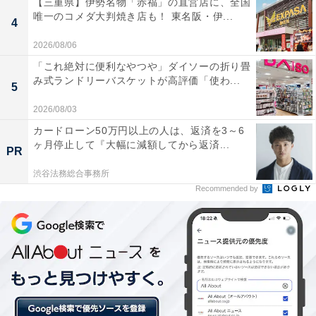
【三重県】伊勢名物「赤福」の直営店に、全国
唯一のコメダ大判焼き店も！ 東名阪・伊...
4
イタリア・ローマを訪れた某国の王女と、新聞記者との
2026/08/06
切ない恋を描いた名作で、スペイン広場やトレビの泉な
「これ絶対に便利なやつや」ダイソーの折り畳
どローマの観光スポットが多数登場しています。
み式ランドリーバスケットが高評価「使わ...
5
2026/08/03
「劇中の主人公二人がスペイン広場でジェラートを食べ
カードローン50万円以上の人は、返済を3～6
るシーンを真似したかったが、現在は飲食禁止となって
ヶ月停止して『大幅に減額してから返済...
PR
おり残念ながら叶わなかった！」というコメントも寄せ
られました。
渋谷法務総合事務所
Recommended by
1位から3位まで全てヨーロッパ諸国を舞台にした作品が
並んでおり、映画をきっかけに街並みの美しさや芸術作
品へ興味を持ち、旅行へ出かけたことがあるという人も
多いようです！
【おすすめ記事】