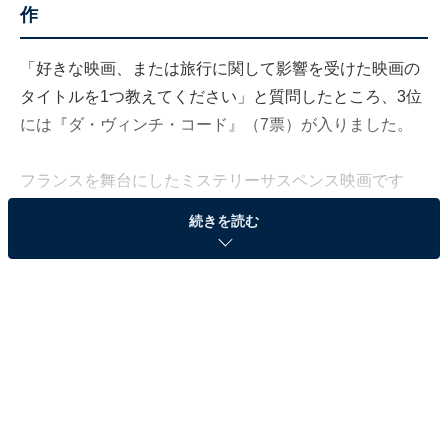
作
「好きな映画、または旅行に関して影響を受けた映画の
タイトルを1つ教えてください」と質問したところ、3位
には『ダ・ヴィンチ・コード』（7票）が入りました。
フランスを舞台にしたミステリーサスペンス映画です
が、ルーヴル美術館や最後の晩餐など有名な建造物や芸
続きを読む
術作品が多く登場することでも印象に残っている人が多
いようです。
2位には『サウンド・オブ・ミュージック』（10票）が
ランクイン。
オーストリアのザルツブルグを舞台にした名作ミュージ
カルで、豪奢な建物やアルプスの美しい山々が印象に残