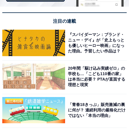
・
旅行に関して影響を受けたドラマランキング！ 2位『冬
注目の連載
のソナタ』、1位は？
・
『スパイダーマン：ブランド・
アン王女の寝室に、記者会見場は実在する!! ローマで
ニュー・デイ』が「史上もっと
も優しいヒーロー映画」になっ
「ローマの休日」に浸る！
た理由。予習したい作品は？
・
40～50代女性が好きなドラマランキング！ 2位『相棒』
20年間「駆け込み実績ゼロ」の
シリーズ、1位はあの大ヒットラブストーリー
学校も…「こども110番の家」
・
は本当に必要？ PTAが直面する
理想と現実
2021年上半期「映画」満足度ランキング！ 3位『街の上
で』、2位『クルエラ』、1位は？
「青春18きっぷ」販売激減の裏
に何が？ 連続利用の厳格化だけ
【関連リンク】
ではない「本当の理由」
プレスリリース