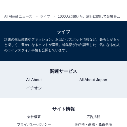
All About ニュース
ライフ
1000人に聞いた、旅行に関して影響を受けた映画ランキング！ 数々の名作を抑えた”断トツ1位”は？
ライフ
話題の生活雑貨やファッション、お出かけスポット情報など、暮らしがもっ
と楽しく、豊かになるヒントが満載。編集部が独自調査した、気になる他人
のライフスタイル事情も公開しています。
関連サービス
All About
All About Japan
イチオシ
サイト情報
会社概要
広告掲載
プライバシーポリシー
著作権・商標・免責事項