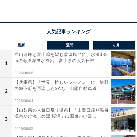
最新
一週間
一ヶ月
立山連峰と富山湾を望む展望風呂に、水深333
mの海洋深層水風呂。富山県の人気日帰...
1
2026/08/06
【兵庫県】「世界一忙しいラーメン」に、龍野
の城下町を再現したSAも。山陽自動車道...
2
2026/08/04
【山梨県の人気日帰り温泉】「山梨日帰り温泉
源泉かけ流しの湯 桜湯」は源泉かけ流...
そして、影響を受けた映画1位は『ローマの休日』。な
3
んと2位と大きく差をつける34票を獲得し、断トツの1位
2026/08/05
となりました！