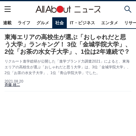
連載
ライフ
グルメ
社会
IT・ビジネス
エンタメ
リサ
東海エリアの高校生が選ぶ「おしゃれだと思
う大学」ランキング！ 3位「金城学院大学」、
2位「お茶の水女子大学」、1位は2年連続で？
リクルート進学総研が公開した「進学ブランド力調査2021」によると、東海
エリアの高校生が選ぶ「おしゃれだと思う大学」は、3位「金城学院大学」、
2位「お茶の水女子大学」、1位「青山学院大学」でした。
2021.08.20
斉藤 雄二