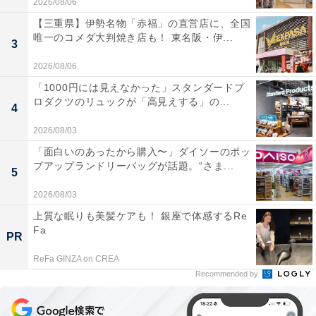
2026/08/06
【三重県】伊勢名物「赤福」の直営店に、全国
唯一のコメダ大判焼き店も！ 東名阪・伊...
3
2026/08/06
「1000円には見えなかった」スタンダードプ
ロダクツのリュックが「高見えする」の...
4
2026/08/03
「面白いのあったから購入〜」ダイソーのポッ
プアップランドリーバッグが話題。“さま...
5
2026/08/03
上質な眠りも美髪ケアも！ 銀座で体感するRe
Fa
PR
ReFa GINZA on CREA
Recommended by