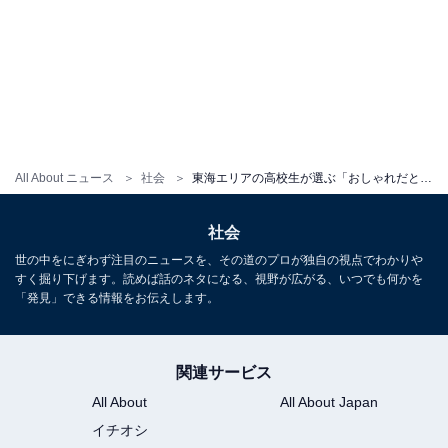
All About ニュース
社会
東海エリアの高校生が選ぶ「おしゃれだと思う大学」ランキング！ 3位「金城学院大学」、2位「お茶の水女子大学」、1位は2年連続で？
社会
世の中をにぎわず注目のニュースを、その道のプロが独自の視点でわかりや
すく掘り下げます。読めば話のネタになる、視野が広がる、いつでも何かを
「発見」できる情報をお伝えします。
関連サービス
All About
All About Japan
イチオシ