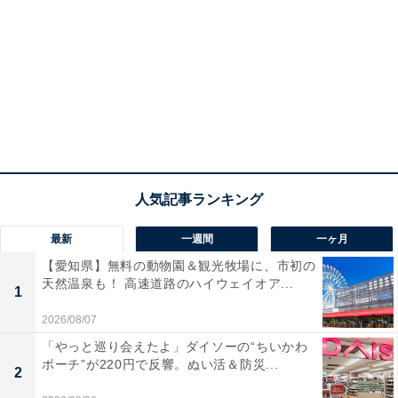
最新
一週間
一ヶ月
【愛知県】無料の動物園＆観光牧場に、市初の
天然温泉も！ 高速道路のハイウェイオア...
1
2026/08/07
「やっと巡り会えたよ」ダイソーの“ちいかわ
ポーチ”が220円で反響。ぬい活＆防災...
2