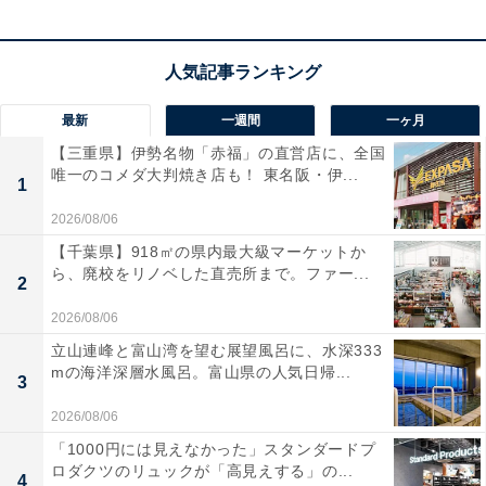
最新
一週間
一ヶ月
【三重県】伊勢名物「赤福」の直営店に、全国
唯一のコメダ大判焼き店も！ 東名阪・伊...
1
2026/08/06
【千葉県】918㎡の県内最大級マーケットか
ら、廃校をリノベした直売所まで。ファー...
2
2026/08/06
立山連峰と富山湾を望む展望風呂に、水深333
mの海洋深層水風呂。富山県の人気日帰...
3
2026/08/06
「1000円には見えなかった」スタンダードプ
ロダクツのリュックが「高見えする」の...
4