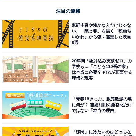
注目の連載
東野圭吾や湊かなえだけじゃな
い、「業と罪」を描く『映画ち
いかわ』から強く連想した映画
8選
20年間「駆け込み実績ゼロ」の
学校も…「こども110番の家」
は本当に必要？ PTAが直面する
理想と現実
「青春18きっぷ」販売激減の裏
に何が？ 連続利用の厳格化だけ
ではない「本当の理由」
「移民」に冷たいのはどっちな