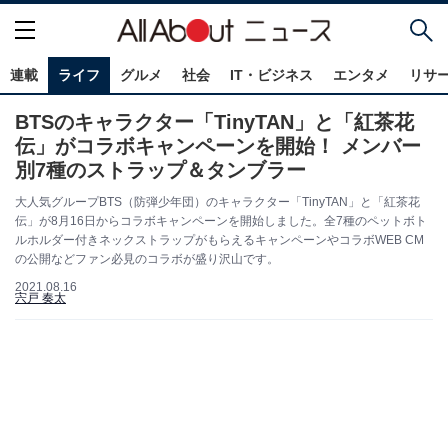
連載
ライフ
グルメ
社会
IT・ビジネス
エンタメ
リサ
BTSのキャラクター「TinyTAN」と「紅茶花
伝」がコラボキャンペーンを開始！ メンバー
別7種のストラップ＆タンブラー
大人気グループBTS（防弾少年団）のキャラクター「TinyTAN」と「紅茶花
伝」が8月16日からコラボキャンペーンを開始しました。全7種のペットボト
ルホルダー付きネックストラップがもらえるキャンペーンやコラボWEB CM
の公開などファン必見のコラボが盛り沢山です。
2021.08.16
宍戸 奏太