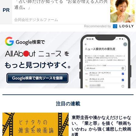
「占い師だけが知ってる〝お金が増える人の共
通点〟」
PR
合同会社デジタルファーム
Recommended by
注目の連載
東野圭吾や湊かなえだけじゃな
い、「業と罪」を描く『映画ち
いかわ』から強く連想した映画
8選