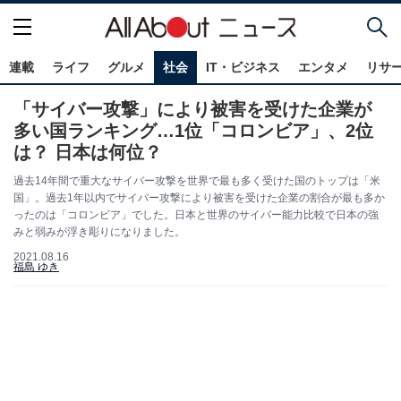
連載
ライフ
グルメ
社会
IT・ビジネス
エンタメ
リサ
「サイバー攻撃」により被害を受けた企業が
多い国ランキング…1位「コロンビア」、2位
は？ 日本は何位？
過去14年間で重大なサイバー攻撃を世界で最も多く受けた国のトップは「米
国」。過去1年以内でサイバー攻撃により被害を受けた企業の割合が最も多か
ったのは「コロンビア」でした。日本と世界のサイバー能力比較で日本の強
みと弱みが浮き彫りになりました。
2021.08.16
福島 ゆき