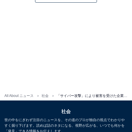
All About ニュース
社会
「サイバー攻撃」により被害を受けた企業が多い国ランキング…1位「コロンビア」、2位は？ 日本は何位？
社会
世の中をにぎわず注目のニュースを、その道のプロが独自の視点でわかりや
すく掘り下げます。読めば話のネタになる、視野が広がる、いつでも何かを
「発見」できる情報をお伝えします。