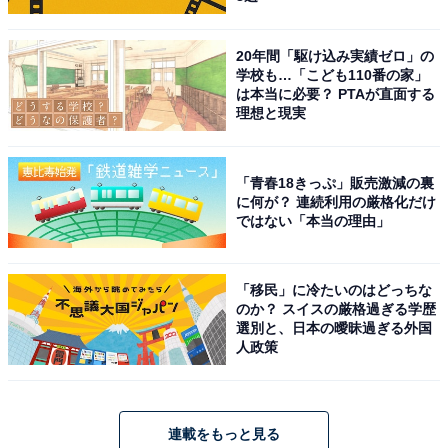
20年間「駆け込み実績ゼロ」の
学校も…「こども110番の家」
は本当に必要？ PTAが直面する
理想と現実
「青春18きっぷ」販売激減の裏
に何が？ 連続利用の厳格化だけ
ではない「本当の理由」
「移民」に冷たいのはどっちな
のか？ スイスの厳格過ぎる学歴
選別と、日本の曖昧過ぎる外国
人政策
連載をもっと見る