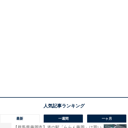
最新
一週間
一ヶ月
【群馬県藤岡市】道の駅「ららん藤岡」は買い