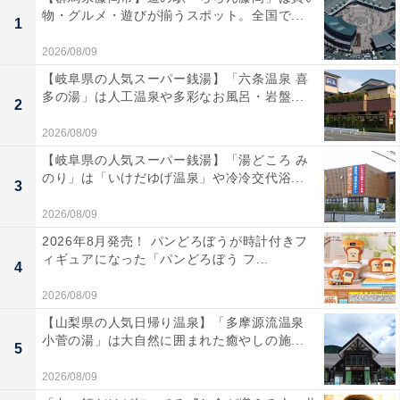
物・グルメ・遊びが揃うスポット。全国で...
1
2026/08/09
【岐阜県の人気スーパー銭湯】「六条温泉 喜
多の湯」は人工温泉や多彩なお風呂・岩盤...
2
2026/08/09
【岐阜県の人気スーパー銭湯】「湯どころ み
のり」は「いけだゆげ温泉」や冷冷交代浴...
3
2026/08/09
2026年8月発売！ パンどろぼうが時計付きフ
ィギュアになった「パンどろぼう フ...
4
2026/08/09
【山梨県の人気日帰り温泉】「多摩源流温泉
小菅の湯」は大自然に囲まれた癒やしの施...
5
2026/08/09