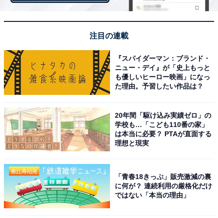
でのアスリートたちの勇姿とともに耳にしたNHK2020ソ
ングとして採用されている「嵐」の楽曲「カイト」が好
注目の連載
印象となり、ますます「かいと」人気に拍車をかけたの
かもしれません。「かいと」は「海翔」「海斗」「快
『スパイダーマン：ブランド・
斗」「櫂都」など、26種類の名前で名づけられていまし
ニュー・デイ』が「史上もっと
も優しいヒーロー映画」になっ
た。
た理由。予習したい作品は？
20年間「駆け込み実績ゼロ」の
学校も…「こども110番の家」
は本当に必要？ PTAが直面する
理想と現実
「青春18きっぷ」販売激減の裏
に何が？ 連続利用の厳格化だけ
ではない「本当の理由」