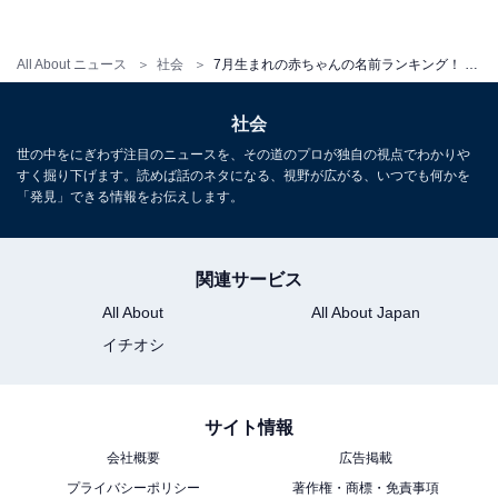
All About ニュース
社会
7月生まれの赤ちゃんの名前ランキング！ 男の子に人気の名前2位は「陽翔（はると）」、1位は？
社会
世の中をにぎわず注目のニュースを、その道のプロが独自の視点でわかりや
すく掘り下げます。読めば話のネタになる、視野が広がる、いつでも何かを
「発見」できる情報をお伝えします。
関連サービス
7月生まれの男の子の赤ちゃんに人気の名前の「漢字」」ランキング
All About
All About Japan
7月生まれの男の子に人気の「漢字」1位は「翔」。2位
イチオシ
は「陽」、3位「大」でした。「翔」は、月間ランキン
グで2021年3月以降、5カ月連続で人気の漢字1位を獲得
しています。7月に大きく順位を上げた漢字は「夏」と
サイト情報
「海」。夏らしい漢字は毎年夏生まれの赤ちゃんに多く
会社概要
広告掲載
名づけられる傾向があり、女の子の赤ちゃんでも10位に
プライバシーポリシー
著作権・商標・免責事項