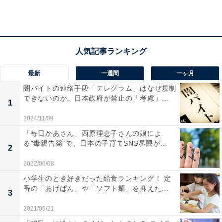
み」ランキング
最新
一週間
一ヶ月
闇バイトの連絡手段「テレグラム」はなぜ規制
できないのか。日本政府が禁止の「考慮」...
1
2024/11/09
「毎日かあさん」西原理恵子さんの娘によ
る”毒親告発”で、日本の子育てSNS界隈が...
2
2022/06/08
小学生のとき好きだった給食ランキング！ 定
番の「あげぱん」や「ソフト麺」を抑えた...
3
2021/05/21