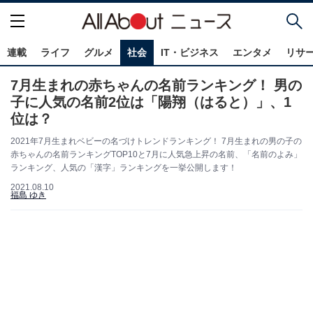
連載
ライフ
グルメ
社会
IT・ビジネス
エンタメ
リサ
7月生まれの赤ちゃんの名前ランキング！ 男の
子に人気の名前2位は「陽翔（はると）」、1
位は？
2021年7月生まれベビーの名づけトレンドランキング！ 7月生まれの男の子の
赤ちゃんの名前ランキングTOP10と7月に人気急上昇の名前、「名前のよみ」
ランキング、人気の「漢字」ランキングを一挙公開します！
2021.08.10
福島 ゆき