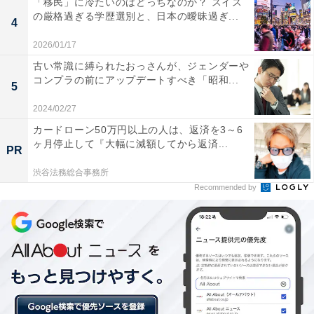
「移民」に冷たいのはどっちなのか？ スイス
の厳格過ぎる学歴選別と、日本の曖昧過ぎ...
4
2026/01/17
古い常識に縛られたおっさんが、ジェンダーや
コンプラの前にアップデートすべき「昭和...
5
7月生まれの男の子の赤ちゃんに人気の「名前のよみ」ランキング
2024/02/27
7月生まれの男の子の「名前のよみ」ランキングで1位を
カードローン50万円以上の人は、返済を3～6
獲得したのは、「はると」。2位は「みなと」、3位「あ
ヶ月停止して『大幅に減額してから返済...
PR
おと」「りく」でした。「はると」は2017年以降3年連
続で、人気のよみ1位をキープ。2021年も7カ月連続で月
渋谷法務総合事務所
Recommended by
間ランキング1位を獲得し、圧倒的な人気を見せていま
す。男の子では「陽向」「陽大」「陽太」「陽」「日
向」など、25種類の名前がありました。
7月に増加した名前の中でも注目したいのは「かい
と」。毎年夏生まれの男の子に特に多く名づけられるよ
みで、6月の18位から、7月は10位へ人気が急上昇。五輪