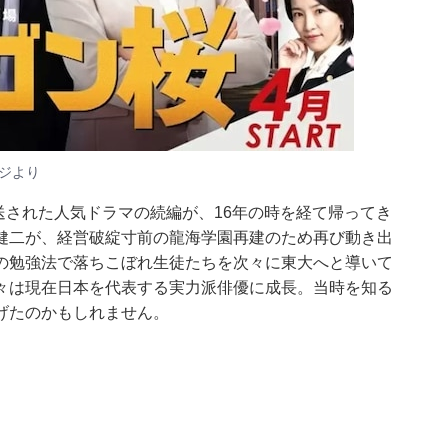
ジ
より
放送された人気ドラマの続編が、16年の時を経て帰ってき
健二が、経営破綻寸前の龍海学園再建のため再び動き出
の勉強法で落ちこぼれ生徒たちを次々に東大へと導いて
々は現在日本を代表する実力派俳優に成長。当時を知る
げたのかもしれません。