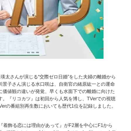
瑛太さんが演じる“交際ゼロ日婚”をした夫婦の離婚から
川景子さん演じる水口咲は、自衛官の緒原紘一との運命
に価値観の違いが発覚、早くも水面下での離婚に向けた
。『リコカツ』は初回から人気を博し、TVerでの視聴
Verの番組別再生数においても歴代1位を記録しました。
『着飾る恋には理由があって』がF2層を中心にF1から