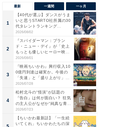
最新
一週間
一ヶ月
【40代が選ぶ】ダンスがうま
【40代
いと思うSTARTO社所属の30
いと思う
1
1
代タレントランキング...
代タレン
2026/08/02
2026/08/0
『スパイダーマン：ブラン
なぜK-
ド・ニュー・デイ』が「史上
は「1位
2
2
もっとも優しいヒーロー映
のか？ 
画」に...
2026/08/01
2026/07/3
『映画ちいかわ』興行収入10
『スパ
0億円到達は確実か。今後の
ド・ニ
3
3
「失速」と「盛り上がり」
もっと
が...
画」に..
2026/07/28
2026/08/0
松村北斗の“怪演”が話題の
最終回
『告白』は何が面白い？ 狂気
ドラマ」
4
4
の主人公がなぜか“純真な青...
VANT』
2026/07/23
2026/07/3
【ちいかわ最新話】「一生続
ワケあ
いてくれ」ちいかわたちの深
マ『フ
5
5