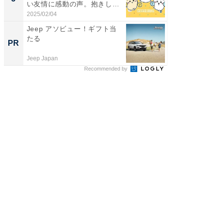
い友情に感動の声。抱きしめ
演技連発
合...
の...
2025/02/04
2026/08/0
Jeep アソビュー！ギフト当
すべて
たる
るその
PR
PR
Jeep Japan
COCO VIL
Recommended by