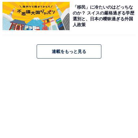
【おすすめ記事】
「移民」に冷たいのはどっちな
のか？ スイスの厳格過ぎる学歴
・
選別と、日本の曖昧過ぎる外国
崎陽軒「あのときのシウマイ弁当」を9月5日まで限定発
人政策
売！「あのとき」っていつ？
・
「かつや」から贅沢盛りの「豚ロースタレカツと牛焼肉
連載をもっと見る
の合い盛り」が登場！ 8月6日から期間限定で
・
うまトマ誕生20周年！ 松屋で「ごろごろ野菜のうまトマ
ハンバーグ定食」発売中
・
予約殺到、崎陽軒の「昔ながらのシウマイ」が22個入っ
た“巨大シウマイ”実食！ 中から「シウマイ」がゴロゴロ
【関連リンク】