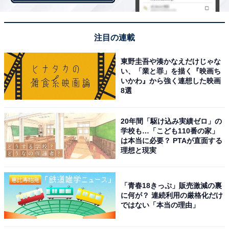
注目の連載
東野圭吾や湊かなえだけじゃな
い、「業と罪」を描く『映画ち
いかわ』から強く連想した映画
8選
20年間「駆け込み実績ゼロ」の
学校も…「こども110番の家」
［テイクアウト］お子様ランチ
は本当に必要？ PTAが直面する
理想と現実
※［テイクアウト］お子様ランチの100円引きは、9月7
日（火）14時まで実施予定。
「青春18きっぷ」販売激減の裏
に何が？ 連続利用の厳格化だけ
ではない「本当の理由」