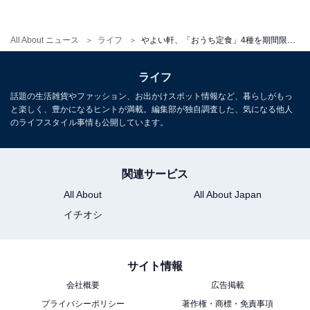
・
プレスリリース
All About ニュース
ライフ
やよい軒、「おうち定食」4種を期間限定で100円引き！ 新メニュー「油淋鶏」も対象
ライフ
話題の生活雑貨やファッション、お出かけスポット情報など、暮らしがもっ
と楽しく、豊かになるヒントが満載。編集部が独自調査した、気になる他人
のライフスタイル事情も公開しています。
関連サービス
All About
All About Japan
イチオシ
サイト情報
会社概要
広告掲載
プライバシーポリシー
著作権・商標・免責事項