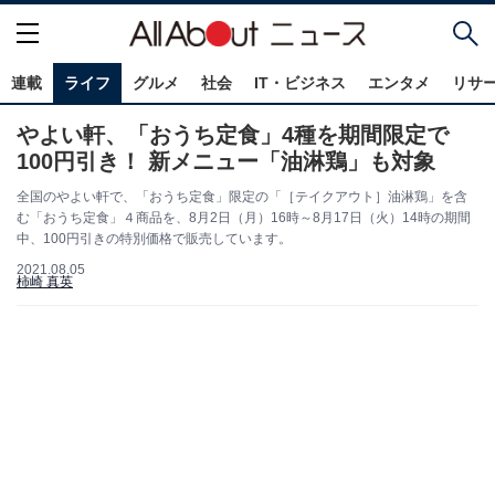
連載
ライフ
グルメ
社会
IT・ビジネス
エンタメ
リサ
やよい軒、「おうち定食」4種を期間限定で
100円引き！ 新メニュー「油淋鶏」も対象
全国のやよい軒で、「おうち定食」限定の「［テイクアウト］油淋鶏」を含
む「おうち定食」４商品を、8月2日（月）16時～8月17日（火）14時の期間
中、100円引きの特別価格で販売しています。
2021.08.05
柿崎 真英