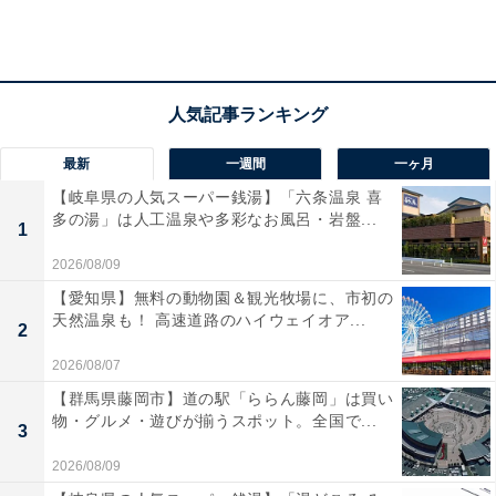
［テイクアウト］チキン南蛮
最新
一週間
一ヶ月
【岐阜県の人気スーパー銭湯】「六条温泉 喜
［テイクアウト］しょうが焼 税込540円（通常価格：
多の湯」は人工温泉や多彩なお風呂・岩盤...
1
税込640円）
2026/08/09
【愛知県】無料の動物園＆観光牧場に、市初の
天然温泉も！ 高速道路のハイウェイオア...
2
2026/08/07
【群馬県藤岡市】道の駅「ららん藤岡」は買い
物・グルメ・遊びが揃うスポット。全国で...
3
2026/08/09