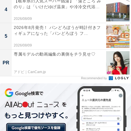
【岐阜県の人気スーパー銭湯】「湯どころ み
のり」は「いけだゆげ温泉」や冷冷交代浴...
4
2026/08/09
2026年8月発売！ パンどろぼうが時計付きフ
［テイクアウト］しょうが焼
ィギュアになった「パンどろぼう フ...
5
2026/08/09
専属モデルの動画編集の裏側をチラ見せ♡
［テイクアウト］お子様ランチ 税込290円（通常価
PR
格：税込390円）
アドビ｜CanCam.jp
Recommended by