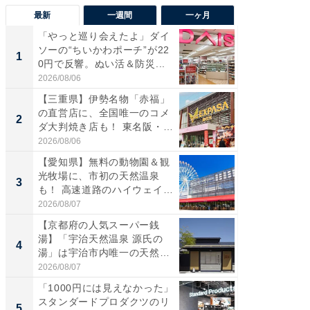
最新
一週間
一ヶ月
「やっと巡り会えたよ」ダイ
【兵庫
ソーの“ちいかわポーチ”が22
ーメン
1
1
0円で反響。ぬい活＆防災...
再現した
道...
2026/08/06
2026/08/0
【三重県】伊勢名物「赤福」
【三重
の直営店に、全国唯一のコメ
の直営
2
2
ダ大判焼き店も！ 東名阪・
ダ大判焼
伊...
伊...
2026/08/06
2026/08/0
【愛知県】無料の動物園＆観
【千葉県
光牧場に、市初の天然温泉
級マー
3
3
も！ 高速道路のハイウェイオ
ノベし
ア...
ー...
2026/08/07
2026/08/0
【京都府の人気スーパー銭
ステラ
湯】「宇治天然温泉 源氏の
詰め放題
4
4
湯」は宇治市内唯一の天然温
00円で「
泉と...
2026/08/07
2026/08/0
「1000円には見えなかった」
立山連
スタンダードプロダクツのリ
風呂に、
5
5