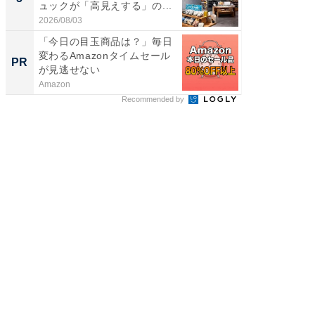
ュックが「高見えする」の...
層水風
帰...
2026/08/03
2026/08/0
「今日の目玉商品は？」毎日
「え、
変わるAmazonタイムセール
の？」8
PR
PR
が見逃せない
場！Ama
Amazon
Amazon
Recommended by